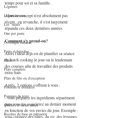
temps pour soi et sa famille.
Légumes
Alors ce concept n'est absolument pas 
Légumineuses
récent...en revanche, il s'est largement 
Les "minis"
répandu ces deux dernières années.
One pot pasta
Comment s'y prend-on?
Overnight oatmeal
Pains et brioches
Alors l'idéal déjà est de planifier sa séance 
de batch cooking le jour ou le lendemain 
Pâtes
des courses afin de travailler des produits 
Plats complets
extra frais.
Plats de fête ou d'exception
Après, 2 options s'offrent à vous :
Poissons et crustacés
Pommes de terre
- vous préparez les ingrédients séparément 
puis vous les associerez au dernier moment 
Quiches et tartes salées
en fonction de vos envies du jour. Exemple : 
Recettes de base en pâtisserie
vous cuisinez des pâtes, du riz, des légumes, 