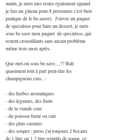
matin, je mets mes restes également (quand 
je fais un gâteau pour 8 personnes c'est bien 
pratique de le be-saver).  J'ouvre un paquet 
de speculoos pour faire un dessert, je mets 
sous be-save mon paquet  de speculoos, qui 
restent croustillants sans aucun problème 
même trois mois après.
Que met-on sous be-save....?? Bah 
quasiment tout à part peut-être les 
champignons crus.. :
- des herbes aromatiques
- des légumes, des fruits
- de la viande crue
- du poisson fumé ou cuit
- des plats cuisinés
- des soupes : perso j'ai toujours 2 bocaux 
de 1 litre ou 1,2 litre remplis de soupe, ce 