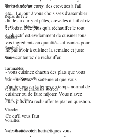
de la dinde au curry, des crevettes à l'ail 
Recettes végétariennes
etc... Le jour J vous choisissez d'assembler 
Repas de fête
dinde au curry et pâtes, crevettes à l'ail et riz 
Risottos et blésottos
et vous n'avez plus qu'à réchauffer le tout. 
L'objectif est évidemment de cuisiner tous 
Salades
vos ingrédients en quantités suffisantes pour 
Sandwichs
ne pas avoir à cuisiner la semaine et juste 
vous contentez de réchauffer.
Sauces
Tartinables
- vous cuisinez chacun des plats que vous 
Veloutés/Soupes/Potages
consommerez la semaine et que vous 
n'auriez pas eu le temps en temps normal de 
verrines et mignardises sucrées
cuisiner ou de faire mijoter. Vous n'avez 
Verrines salées
alors plus qu'à réchauffer le plat en question.
Viandes
Ce qu'il vous faut :
Volailles
- des boîtes bien hermétiques vous 
Yaourts et desserts lactés