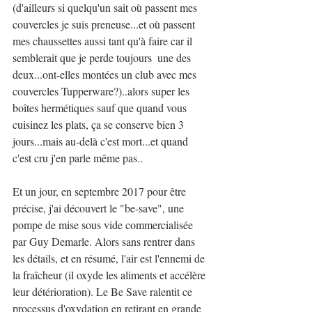
(d'ailleurs si quelqu'un sait où passent mes 
couvercles je suis preneuse...et où passent 
mes chaussettes aussi tant qu'à faire car il 
semblerait que je perde toujours  une des 
deux...ont-elles montées un club avec mes 
couvercles Tupperware?)..alors super les 
boîtes hermétiques sauf que quand vous 
cuisinez les plats, ça se conserve bien 3 
jours...mais au-delà c'est mort...et quand 
c'est cru j'en parle même pas..
Et un jour, en septembre 2017 pour être 
précise, j'ai découvert le "be-save", une 
pompe de mise sous vide commercialisée 
par Guy Demarle. Alors sans rentrer dans 
les détails, et en résumé, l'air est l'ennemi de 
la fraîcheur (il oxyde les aliments et accélère 
leur détérioration). Le Be Save ralentit ce 
processus d'oxydation en retirant en grande 