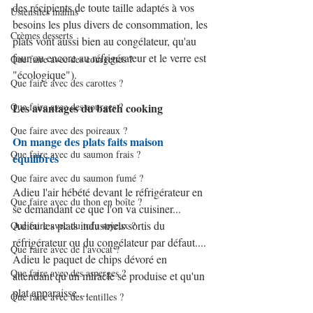
des récipients de toute taille adaptés à vos 
Ustensiles malins
besoins les plus divers de consommation, les 
Crèmes desserts
plats vont aussi bien au congélateur, qu'au 
four ou encore au réfrigérateur et le verre est 
Que faire avec des courgettes ?
"écologique").
Que faire avec des carottes ?
Que faire avec des courges ?
Les avantages du batch cooking
Que faire avec des poireaux ?
On mange des plats faits maison 
Que faire avec du saumon frais ?
équilibrés
Que faire avec du saumon fumé ?
Adieu l'air hébété devant le réfrigérateur en 
Que faire avec du thon en boîte ?
se demandant ce que l'on va cuisiner...
Adieu les plats industriels sortis du 
Que faire avec du tofu soyeux ?
réfrigérateur ou du congélateur par défaut....
Que faire avec de l'avocat ?
Adieu le paquet de chips dévoré en 
Que faire avec des asperges ?
attendant qu'un miracle se produise et qu'un 
plat apparaisse....
Que faire avec des lentilles ?