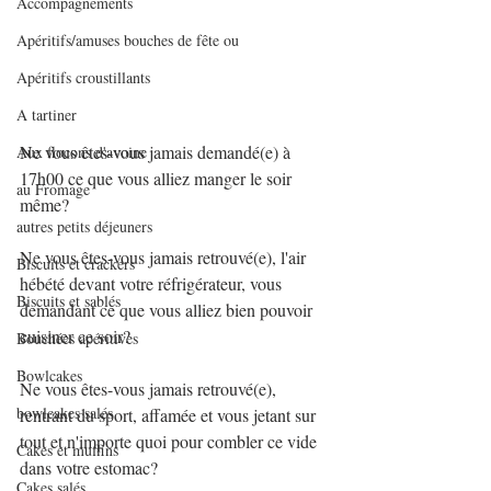
Accompagnements
Apéritifs/amuses bouches de fête ou
Apéritifs croustillants
A tartiner
Ne vous êtes-vous jamais demandé(e) à 
Aux flocons d'avoine
17h00 ce que vous alliez manger le soir 
au Fromage
même?
autres petits déjeuners
Ne vous êtes-vous jamais retrouvé(e), l'air 
Biscuits et crackers
hébété devant votre réfrigérateur, vous 
Biscuits et sablés
demandant ce que vous alliez bien pouvoir 
cuisiner ce soir?
Bouchées apéritives
Bowlcakes
Ne vous êtes-vous jamais retrouvé(e), 
bowlcakes salés
rentrant du sport, affamée et vous jetant sur 
tout et n'importe quoi pour combler ce vide 
Cakes et muffins
dans votre estomac?
Cakes salés