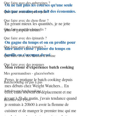
Que faire avec des aubergines ?
On ne fait plus les courses qu'une seule 
fois par semaine et on fait des économies.
Que faire avec des petits pois ?
Que faire avec du chou-fleur ?
En gérant mieux les quantités, je ne jette 
Que faire avec des brocolis ?
plus et gaspille moins.
Que faire avec des épinards ?
On gagne du temps et on en profite pour 
Que faire avec des tomates ?
faire autre chose : passer du temps en 
famille ou s'occuper de soi
Que faire avec des flocons d'avoine
Que faire avec des pommes
Mon retour d'expérience batch cooking
Mes gourmandises - glaces/sorbets
Perso, je pratique le batch cooking depuis 
Batchcooking en pas à pas
mes débuts chez Weight Watchers... En 
Articles sur batchcooking
effet, étant souvent en déplacement et me 
levant à 5h du matin, j'avais tendance quand 
Recettes Air Fryer
je rentrais à 20h00 à avoir la flemme de 
cuisiner et de manger le premier truc qui me 