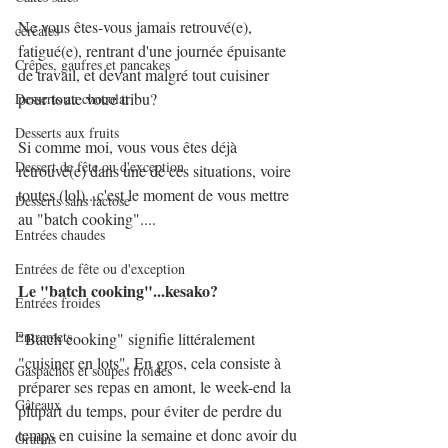
Ne vous êtes-vous jamais retrouvé(e), 
céréales
fatigué(e), rentrant d'une journée épuisante 
Crêpes, gaufres et pancakes
de travail, et devant malgré tout cuisiner 
pour toute votre tribu?
Desserts au chocolat
Desserts aux fruits
Si comme moi, vous vous êtes déjà 
Dessert de fête ou d'exception
retrouvé(e) dans une de ces situations, voire 
toutes (lol)...c'est le moment de vous mettre 
Desserts sans lactose
au "batch cooking"....
Entrées chaudes
Entrées de fête ou d'exception
Le "batch cooking"...kesako?
Entrées froides
Entremets
"Batch cooking" signifie littéralement 
"cuisiner en lots". En gros, cela consiste à 
Gaspachos et soupes froides
préparer ses repas en amont, le week-end la 
Gâteaux
plupart du temps, pour éviter de perdre du 
temps en cuisine la semaine et donc avoir du 
Gratins