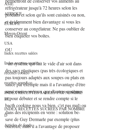
permettront de conserver vos aliments au 
ASIE
réfrigérateur jusqu'à 72 heures selon les 
AFRIQUE
produits et selon qu'ils sont cuisinés ou non, 
et évidemment bien davantage si vous les 
EUROPE
conserver au congélateur. Ne pas oublier de 
Moyen-Orient
bien étiqueter vos boîtes.
USA
OU
Index recettes salées
Index recettes sucrées
- un système qui fait le vide d'air soit dans 
des sacs plastiques (pas très écologiques et 
recettes cookeo
pas toujours adaptés aux soupes ou plats en 
recettes soup&co
sauce par exemple mais il a l'avantage d'être 
aussi moins onéreux que d'autres systèmes 
INDEX RECETTES SALEES PAR NOMBRE
et pour débuter et se rendre compte si le 
DE
bacth cooking nous va bien, c'et pas mal) ou 
INDEX RECETTES SUCREES PAR NOMBRE
dans des récipients en verre : solution be-
D
save de Guy Dermarle par exemple (plus 
Articles de fonds
onéreux, mais il a l'avantage de proposer 