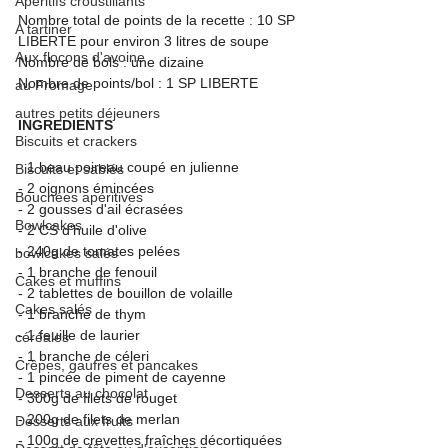
Apéritifs croustillants
Nombre total de points de la recette : 10 SP 
A tartiner
LIBERTE pour environ 3 litres de soupe
Aux flocons d'avoine
Nombre de bols : une dizaine
Nombre de points/bol : 1 SP LIBERTE
au Fromage
autres petits déjeuners
INGREDIENTS
Biscuits et crackers
- 1 beau poireau coupé en julienne
Biscuits et sablés
- 2 oignons émincées
Bouchées apéritives
- 2 gousses d'ail écrasées
Bowlcakes
- 2 CS d'huile d'olive
- 240g de tomates pelées
bowlcakes salés
- 1 branche de fenouil
Cakes et muffins
- 2 tablettes de bouillon de volaille
Cakes salés
- 1 branche de thym
- 1 feuille de laurier
céréales
- 1 branche de céleri
Crêpes, gaufres et pancakes
- 1 pincée de piment de cayenne
Desserts au chocolat
- 300g de filets de rouget
- 200g de filets de merlan
Desserts aux fruits
- 100g de crevettes fraîches décortiquées