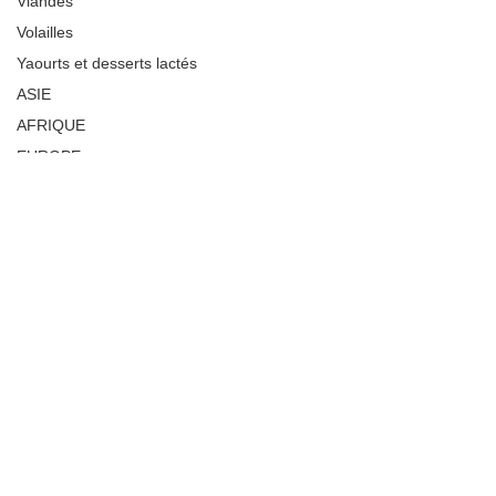
Viandes
Volailles
Yaourts et desserts lactés
ASIE
AFRIQUE
EUROPE
Moyen-Orient
USA
Index recettes salées
Index recettes sucrées
recettes cookeo
recettes soup&co
INDEX RECETTES SALEES PAR NOMBRE
DE
INDEX RECETTES SUCREES PAR NOMBRE
D
#weightwatchers
#ww
#recetteallégée
Articles de fonds
#soupedepoisson