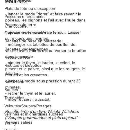
Plats complets
MOULINEX
Plats de fête ou d'exception
- lancer le mode "dorer" et faire revenir le 
Poissons et crustacés
poireau, les oignons et l'ail avec l'huile dans 
Pommes de terre
une cocotte.
- ajouter les tomates et le fenouil. Laisser 
Quiches et tartes salées
cuire quelques minutes.
Recettes de base en pâtisserie
- mélanger les tablettes de bouillon de 
Recettes végétariennes
volaille avec 2 litres d'eau. Verser le bouillon 
dans la cocotte.
Repas de fête
- ajouter le thym, le laurier, le céleri, le 
Risottos et blésottos
piment et le poivre, ainsi que les rougets, le 
Salades
merlan et les crevettes.
- lancer le mode sous pression durant 35 
Sandwichs
minutes.
Sauces
- retirer le thym et le laurier.
Tartinables
- mixer et servir aussitôt.
Veloutés/Soupes/Potages
Recette tirée d'un livre Weight Watchers 
verrines et mignardises sucrées
("Soupes gourmandes et plats copieux" - 
Verrines salées
2017)