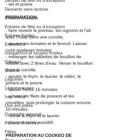
Dessert de fête ou d'exception
- sel et poivre
Desserts sans lactose
PREPARATION
Entrées chaudes
Entrées de fête ou d'exception
- faire revenir le poireau, les oignons et l'ail 
Entrées froides
avec l'huile dans une cocotte.
- ajouter les tomates et le fenouil. Laisser 
Entremets
cuire quelques minutes.
Gaspachos et soupes froides
- mélanger les tablettes de bouillon de 
Gâteaux
volaille avec 2 litres d'eau. Verser le bouillon 
dans la cocotte.
Gratins
- ajouter le thym, le laurier, le céleri, le 
Légumes
piment et le poivre.
Légumineuses
- laisser frémir 15 minutes.
- ajouter les filets de poisson et les 
Les "minis"
crevettes, puis prolonger la cuisson encore 
One pot pasta
10 minutes. 
Overnight oatmeal
- retirer le thym et le laurier.
- mixer et servir aussitôt.
Pains et brioches
Pâtes
PREPARATION AU COOKEO DE 