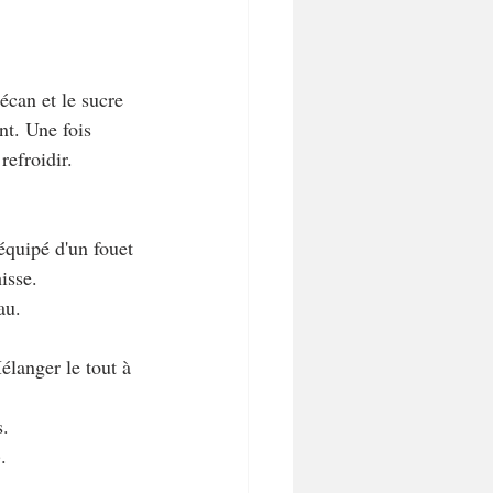
écan et le sucre 
nt. Une fois 
refroidir.
 équipé d'un fouet 
isse.
au.
élanger le tout à 
s.
.