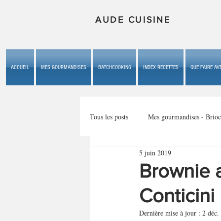
AUDE CUISINE
ACCUEIL
MES GOURMANDISES
BATCHCOOKING
INDEX RECETTES
QUE FAIRE AVE
Tous les posts
Mes gourmandises - Brioc
5 juin 2019
Mes gourmandises - les gâteaux du b
Brownie a
Conticini
Mes gourmandises - plaisirs d'enfan
Dernière mise à jour :
2 déc.