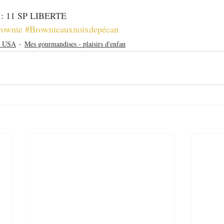
t : 11 SP LIBERTE
rownie
#Brownieauxnoixdepécan
n USA
Mes gourmandises - plaisirs d'enfan