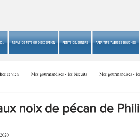
C...
REPAS DE FETE OU D'EXCEPTION
PETITS DEJEUNERS
APERITIFS/AMUSES BOUCHES
hes et vien
Mes gourmandises - les biscuits
Mes gourmandises - le
Mes gourmandises - made in USA
Mes gourmandises - Noël
ux noix de pécan de Phil
Accompagnements
Apéritifs/amuses bouches de fête ou
Apéritif
 2020