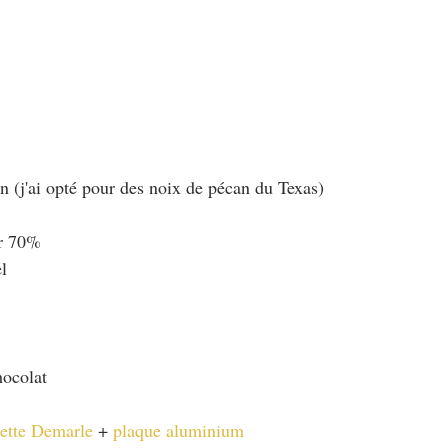
n (j'ai opté pour des noix de pécan du Texas)
ir 70% 
l
hocolat 
lette Demarle
 + 
plaque aluminium