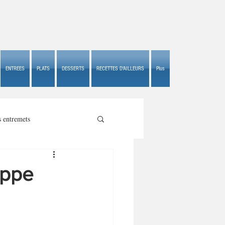
ENTREES
PLATS
DESSERTS
RECETTES D'AILLEURS
Plus
s entremets
ippe
s croustillants