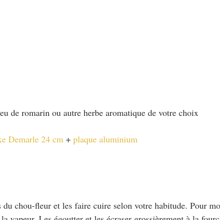
peu de romarin ou autre herbe aromatique de votre choix
ke Demarle 24 cm
 + 
plaque aluminium
s du chou-fleur et les faire cuire selon votre habitude. Pour moi
la vapeur. Les égoutter et les écraser grossièrement à la fourc