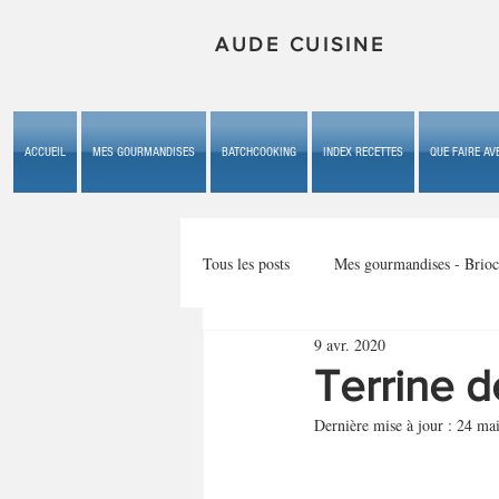
AUDE CUISINE
ACCUEIL
MES GOURMANDISES
BATCHCOOKING
INDEX RECETTES
QUE FAIRE AVE
Tous les posts
Mes gourmandises - Brioc
9 avr. 2020
Mes gourmandises - les gâteaux du b
Terrine 
Dernière mise à jour :
24 ma
Mes gourmandises - plaisirs d'enfan