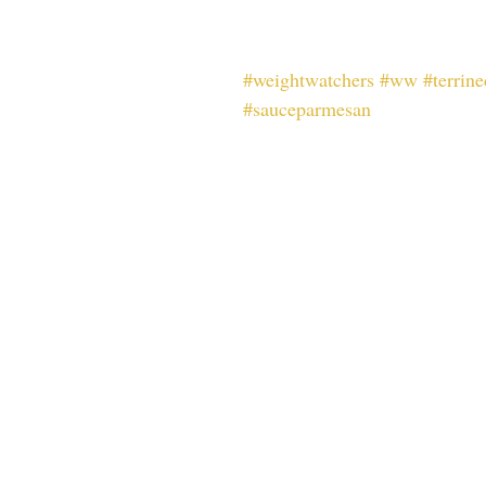
#weightwatchers
#ww
#terrin
#sauceparmesan