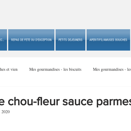
C...
REPAS DE FETE OU D'EXCEPTION
PETITS DEJEUNERS
APERITIFS/AMUSES BOUCHES
hes et vien
Mes gourmandises - les biscuits
Mes gourmandises - le
Mes gourmandises - made in USA
Mes gourmandises - Noël
de chou-fleur sauce parme
i 2020
Accompagnements
Apéritifs/amuses bouches de fête ou
Apéritif