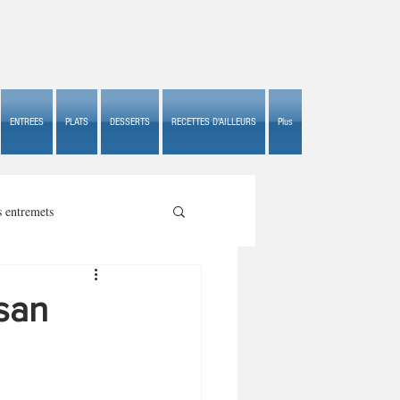
ENTREES
PLATS
DESSERTS
RECETTES D'AILLEURS
Plus
s entremets
san
s croustillants