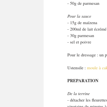
- 50g de parmesan
Pour la sauce
- 15g de maïzena
- 200ml de lait écrémé
- 30g parmesan
- sel et poivre
Pour le dressage : un 
Ustensile : 
moule à ca
PREPARATION
De la terrine
- détacher les fleurette
vingtaine de minutes à 