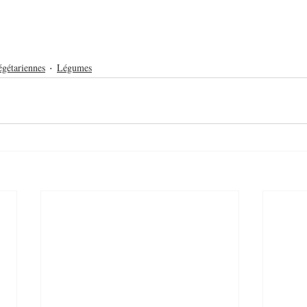
égétariennes
Légumes