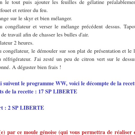
on le tout puis ajouter les feuilles de gélatine préalableme
ouet et retirer du feu.
ange sur le skyr et bien mélanger.
du congélateur et verser le mélange précédent dessus. Tapot
de travail afin de chasser les bulles d'air.
lateur 2 heures.
 congélateur, le démouler sur son plat de présentation et le l
 réfrigérateur. J'ai zesté un peu de citron vert sur le dess
ronné. A déguster bien frais !
ui suivent le programme WW, voici le décompte de la recett
ts de la recette : 17 SP LIBERTE
rt : 2 SP LIBERTE 
é(e) par ce moule génoise (qui vous permettra de réaliser d