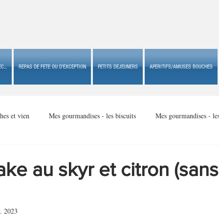
C...
REPAS DE FETE OU D'EXCEPTION
PETITS DEJEUNERS
APERITIFS/AMUSES BOUCHES
hes et vien
Mes gourmandises - les biscuits
Mes gourmandises - le
Mes gourmandises - made in USA
Mes gourmandises - Noël
e au skyr et citron (sans
Accompagnements
Apéritifs/amuses bouches de fête ou
Apéritif
. 2023