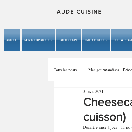
AUDE CUISINE
ACCUEIL
MES GOURMANDISES
BATCHCOOKING
INDEX RECETTES
QUE FAIRE AVE
Tous les posts
Mes gourmandises - Brioc
3 févr. 2021
Mes gourmandises - les gâteaux du b
Cheesecak
cuisson)
Mes gourmandises - plaisirs d'enfan
Dernière mise à jour :
11 nov