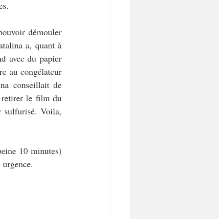
es.
pouvoir démouler 
talina a, quant à 
d avec du papier 
e au congélateur  
na conseillait de 
etirer le film du 
sulfurisé. Voila, 
eine 10 minutes) 
e urgence.