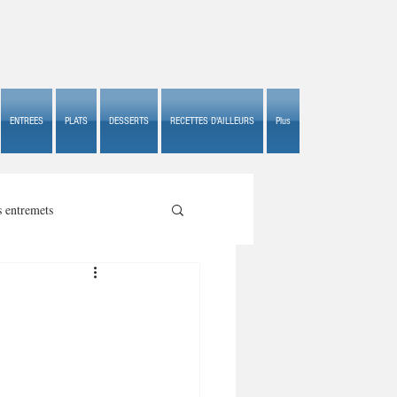
ENTREES
PLATS
DESSERTS
RECETTES D'AILLEURS
Plus
s entremets
s croustillants