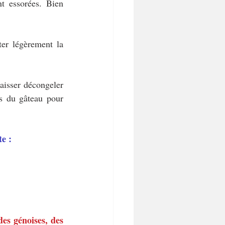
nt essorées. Bien 
er légèrement la 
aisser décongeler 
us du gâteau pour 
e :
es génoises, des 