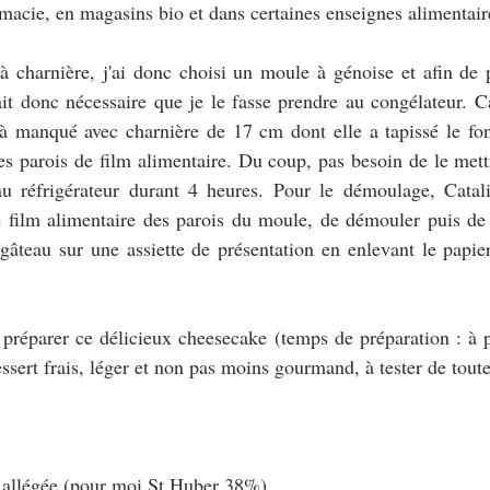
macie, en magasins bio et dans certaines enseignes alimentair
à charnière, j'ai donc choisi un moule à génoise et afin de 
it donc nécessaire que je le fasse prendre au congélateur. Ca
 à manqué avec charnière de 17 cm dont elle a tapissé le fon
les parois de film alimentaire. Du coup, pas besoin de le mettr
 au réfrigérateur durant 4 heures. Pour le démoulage, Catali
 film alimentaire des parois du moule, de démouler puis de r
gâteau sur une assiette de présentation en enlevant le papier 
préparer ce délicieux cheesecake (temps de préparation : à p
ssert frais, léger et non pas moins gourmand, à tester de tout
 allégée (pour moi St Huber 38%)