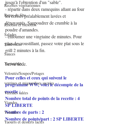
jusqu'à l'obtention d'un "sable".
Recettes végétariennes
- répartir dans deux ramequins allant au four 
Repas de fête
les cerises préalablement lavées et 
dénoyautés. Saupoudrer de crumble à la 
Risottos et blésottos
poudre d'amandes.
Salades
- enfourner une vingtaine de minutes. Pour 
plus de croustillant, passez votre plat sous le 
Sandwichs
grill 2 minutes à la fin.
Sauces
Tartinables
Servir tiède.
Veloutés/Soupes/Potages
Pour celles et ceux qui suivent le 
verrines et mignardises sucrées
programme WW, voici le décompte de la 
recette :
Verrines salées
Nombre total de points de la recette : 4 
Viandes
SP LIBERTE
Nombre de parts : 2
Volailles
Nombre de points/part : 2 SP LIBERTE
Yaourts et desserts lactés