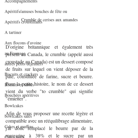
Accompagnements
Apéritifs/amuses bouches de fête ou
Crumble de cerises aux amandes
Apéritifs croustillants
A tartiner
Aux flocons d'avoine
D'origine britannique et également très 
au Fromage
présent au Canada, le crumble (appelé aussi 
croustade au Canada) est un dessert composé 
autres petits déjeuners
de fruits sur lequel on vient déposer de la 
Biscuits et crackers
pâte, constituée de farine, sucre et beurre. 
Pour la petite histoire, le nom de ce dessert 
Biscuits et sablés
vient du verbe "to crumble" qui signifie 
Bouchées apéritives
"émietter".
Bowlcakes
Afin de vous proposer une recette légère et 
bowlcakes salés
compatible avec un rééquilibrage alimentaire, 
Cakes et muffins
j'ai donc remplacé le beurre par de la 
margarine à 38% et le sucre par un 
Cakes salés