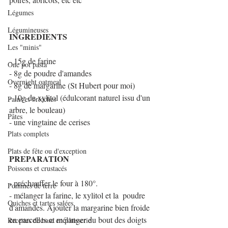
Légumes
Légumineuses
INGREDIENTS
Les "minis"
- 15g de farine
One pot pasta
- 8g de poudre d'amandes
Overnight oatmeal
- 8g de margarine (St Hubert pour moi)
- 10g de xylitol (édulcorant naturel issu d'un 
Pains et brioches
arbre, le bouleau)
Pâtes
- une vingtaine de cerises
Plats complets
Plats de fête ou d'exception
PREPARATION
Poissons et crustacés
- préchauffer le four à 180°.
Pommes de terre
- mélanger la farine, le xylitol et la  poudre 
Quiches et tartes salées
d'amandes. Ajouter la margarine bien froide 
en parcelles et mélanger du bout des doigts 
Recettes de base en pâtisserie