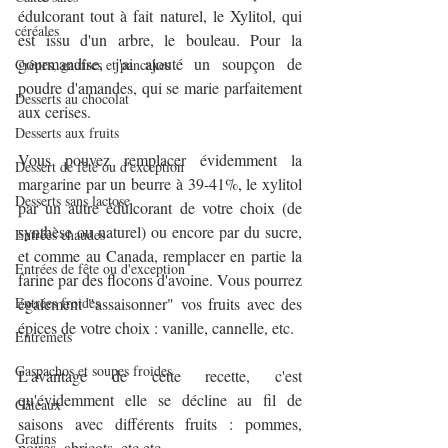
édulcorant tout à fait naturel, le Xylitol, qui 
céréales
est issu d'un arbre, le bouleau. Pour la 
gourmandise, j'ai ajouté un soupçon de 
Crêpes, gaufres et pancakes
poudre d'amandes, qui se marie parfaitement 
Desserts au chocolat
aux cerises. 
Desserts aux fruits
Vous pouvez remplacer évidemment la 
Dessert de fête ou d'exception
margarine par un beurre à 39-41%, le xylitol 
Desserts sans lactose
par un autre édulcorant de votre choix (de 
synthèse ou naturel) ou encore par du sucre, 
Entrées chaudes
et comme au Canada, remplacer en partie la 
Entrées de fête ou d'exception
farine par des flocons d'avoine. Vous pourrez 
Entrées froides
également "assaisonner" vos fruits avec des 
épices de votre choix : vanille, cannelle, etc.
Entremets
Gaspachos et soupes froides
L'avantage de cette recette, c'est 
qu'évidemment elle se décline au fil de 
Gâteaux
saisons avec différents fruits : pommes, 
Gratins
poires, abricots, etc etc