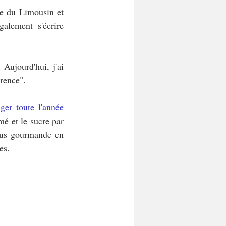
re du Limousin et 
lement s'écrire 
ujourd'hui, j'ai 
érence".
er toute l'année 
é et le sucre par 
plus gourmande en 
es.