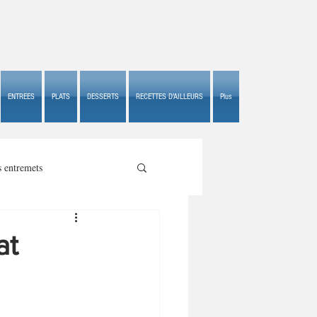
ENTREES
PLATS
DESSERTS
RECETTES D'AILLEURS
Plus
s entremets
at
s croustillants