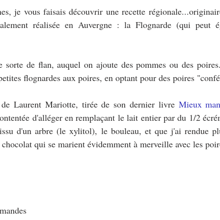
es, je vous faisais découvrir une recette régionale...originai
alement réalisée en Auvergne : la Flognarde (qui peut éga
 sorte de flan, auquel on ajoute des pommes ou des poires. A
petites flognardes aux poires, en optant pour des poires "conf
e de Laurent Mariotte, tirée de son dernier livre 
Mieux mang
ontentée d'alléger en remplaçant le lait entier par du 1/2 écrém
issu d'un arbre (le xylitol), le bouleau, et que j'ai rendue 
e chocolat qui se marient évidemment à merveille avec les poir
amandes