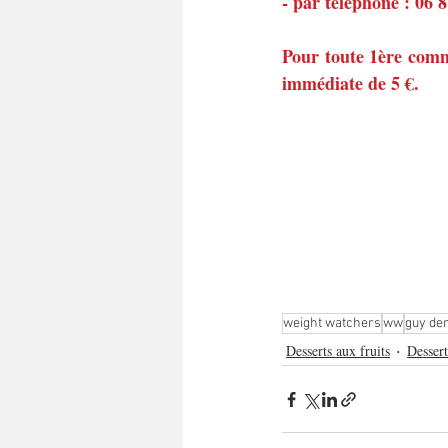
- par téléphone : 06 
Pour toute 1ère comm
immédiate de 5 €.
weight watchers
ww
guy de
Desserts aux fruits
Dessert