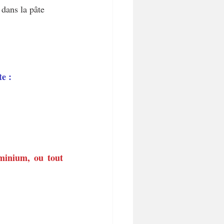
 dans la pâte 
e :
uminium, ou tout 