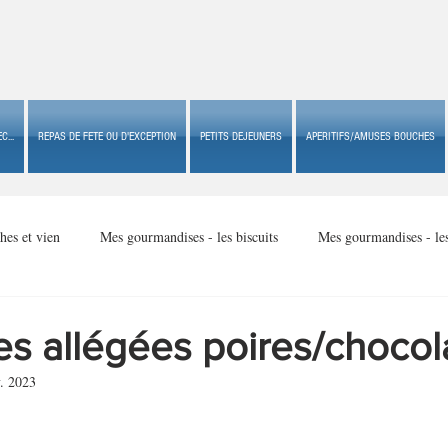
C...
REPAS DE FETE OU D'EXCEPTION
PETITS DEJEUNERS
APERITIFS/AMUSES BOUCHES
hes et vien
Mes gourmandises - les biscuits
Mes gourmandises - le
Mes gourmandises - made in USA
Mes gourmandises - Noël
s allégées poires/chocol
. 2023
Accompagnements
Apéritifs/amuses bouches de fête ou
Apéritif