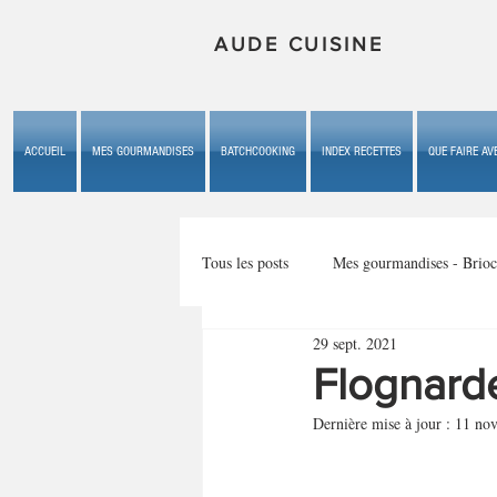
AUDE CUISINE
ACCUEIL
MES GOURMANDISES
BATCHCOOKING
INDEX RECETTES
QUE FAIRE AVE
Tous les posts
Mes gourmandises - Brioc
29 sept. 2021
Mes gourmandises - les gâteaux du b
Flognarde
Dernière mise à jour :
11 nov
Mes gourmandises - plaisirs d'enfan