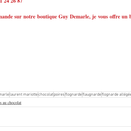
81 24 26 87
ande sur notre boutique Guy Demarle, je vous offre un b
marle
laurent mariotte
chocolat
poires
flognarde
flaugnarde
flognarde allégé
s au chocolat