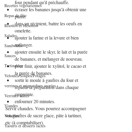
four pendant qu'il préchauffe.
Recettes végétariennes
écraser les bananes jusqu'à obtenir une 
Repas de fête
purée.
dans un récipient, battre les oeufs en 
Risottos et blésottos
omelette. 
Salades
ajouter la farine et la levure et bien 
mélanger. 
Sandwichs
ajouter ensuite le skyr, le lait et la purée 
Sauces
de bananes, et mélanger de nouveau.
Tartinables
pour finir, ajouter le xylitol, le cacao et 
la purée de bananes.
Veloutés/Soupes/Potages
sortir le moule à gaufres du four et 
verrines et mignardises sucrées
répartir la préparation dans chaque 
empreinte.
Verrines salées
enfourner 20 minutes.
Viandes
Servir chaudes. Vous pourrez accompagner 
vos gaufres de sucre glace, pâte à tartiner, 
Volailles
etc (à comptabiliser).
Yaourts et desserts lactés