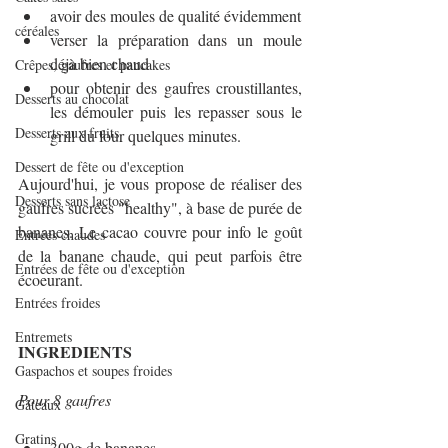
avoir des moules de qualité évidemment
céréales
verser la préparation dans un moule 
déjà bien chaud
Crêpes, gaufres et pancakes
pour obtenir des gaufres croustillantes, 
Desserts au chocolat
les démouler puis les repasser sous le 
Desserts aux fruits
grill du four quelques minutes.
Dessert de fête ou d'exception
Aujourd'hui, je vous propose de réaliser des 
Desserts sans lactose
gaufres sucrées "healthy", à base de purée de 
bananes. Le cacao couvre pour info le goût 
Entrées chaudes
de la banane chaude, qui peut parfois être 
Entrées de fête ou d'exception
écoeurant.
Entrées froides
Entremets
INGREDIENTS
Gaspachos et soupes froides
Pour 8 gaufres
Gâteaux
Gratins
300g de bananes