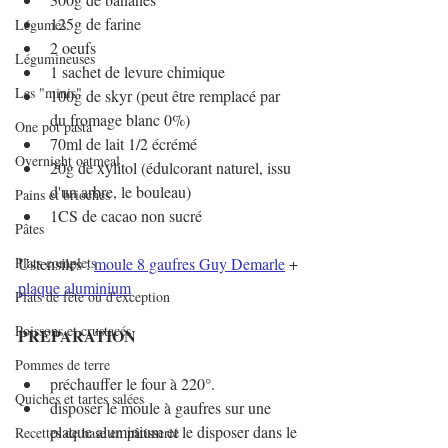
125g de farine
Légumes
2 oeufs
Légumineuses
1 sachet de levure chimique
Les "minis"
100g de skyr (peut être remplacé par 
du fromage blanc 0%)
One pot pasta
70ml de lait 1/2 écrémé
Overnight oatmeal
20g de xylitol (édulcorant naturel, issu 
d'un arbre, le bouleau)
Pains et brioches
1CS de cacao non sucré
Pâtes
Plats complets
Ustensiles : 
moule 8 gaufres Guy Demarle
 + 
plaque aluminium
Plats de fête ou d'exception
Poissons et crustacés
PREPARATION
Pommes de terre
préchauffer le four à 220°. 
Quiches et tartes salées
disposer le moule à gaufres sur une 
plaque aluminium et le disposer dans le 
Recettes de base en pâtisserie