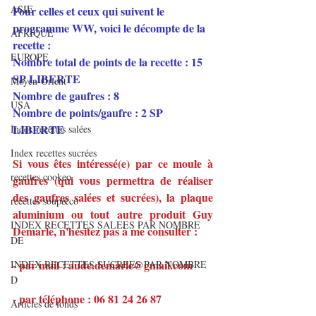
ASIE
Pour celles et ceux qui suivent le 
programme WW, voici le décompte de la 
AFRIQUE
recette :
EUROPE
Nombre total de points de la recette : 15 
SP LIBERTE
Moyen-Orient
Nombre de gaufres : 8
USA
Nombre de points/gaufre : 2 SP 
LIBERTE
Index recettes salées
Index recettes sucrées
Si vous êtes intéressé(e) par ce moule à 
recettes cookeo
gaufres (qui vous permettra de réaliser 
des gaufres salées et sucrées), la plaque 
recettes soup&co
aluminium ou tout autre produit Guy 
INDEX RECETTES SALEES PAR NOMBRE
Demarle, n'hésitez pas à me consulter :
DE
- par mail : aude.demarle@gmail.com
INDEX RECETTES SUCREES PAR NOMBRE
D
- par téléphone : 06 81 24 26 87
Articles de fonds