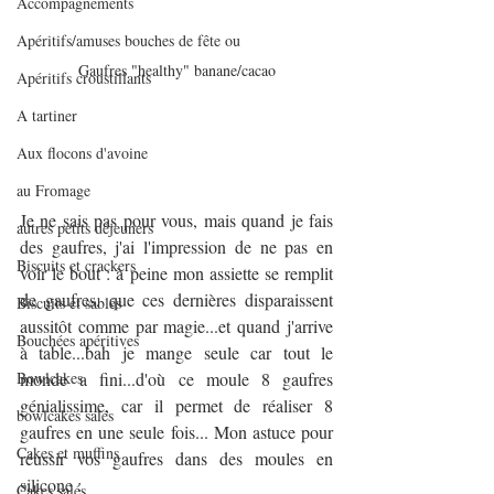
Accompagnements
Apéritifs/amuses bouches de fête ou
Gaufres "healthy" banane/cacao
Apéritifs croustillants
A tartiner
Aux flocons d'avoine
au Fromage
Je ne sais pas pour vous, mais quand je fais 
autres petits déjeuners
des gaufres, j'ai l'impression de ne pas en 
Biscuits et crackers
voir le bout : à peine mon assiette se remplit 
de gaufres, que ces dernières disparaissent 
Biscuits et sablés
aussitôt comme par magie...et quand j'arrive 
Bouchées apéritives
à table...bah je mange seule car tout le 
Bowlcakes
monde a fini...d'où ce moule 8 gaufres 
génialissime, car il permet de réaliser 8 
bowlcakes salés
gaufres en une seule fois... Mon astuce pour 
Cakes et muffins
réussir vos gaufres dans des moules en 
silicone :
Cakes salés