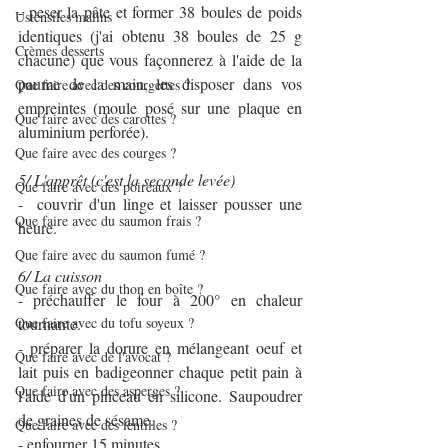
- peser la pâte et former 38 boules de poids 
Ustensiles malins
identiques (j'ai obtenu 38 boules de 25 g 
Crèmes desserts
chacune) que vous façonnerez à l'aide de la 
paume de la main, les disposer dans vos 
Que faire avec des courgettes ?
empreintes (moule posé sur une plaque en 
Que faire avec des carottes ?
aluminium perforée).
Que faire avec des courges ?
5/ L'apprêt (c'est la seconde levée)
Que faire avec des poireaux ?
-  couvrir d'un linge et laisser pousser une 
Que faire avec du saumon frais ?
heure.
Que faire avec du saumon fumé ?
6/ La cuisson
Que faire avec du thon en boîte ?
- préchauffer le four à 200° en chaleur 
Que faire avec du tofu soyeux ?
tournante.
- préparer la dorure en mélangeant oeuf et 
Que faire avec de l'avocat ?
lait puis en badigeonner chaque petit pain à 
Que faire avec des asperges ?
l'aide d'un pinceau en silicone. Saupoudrer 
de graines de sésame.
Que faire avec des lentilles ?
- enfourner 15 minutes.