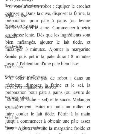
Recettes végétariennes
- si vous avez un robot : équiper le crochet 
pétrisseur. Dans la cuve, disposer la farine, la 
Repas de fête
préparation pour pâte à pains (ou levure 
Risottos et blésottos
sèche + sel) et le sucre. Commencer à pétrir 
en vitesse lente. Dès que les ingrédients sont 
Salades
bien mélangés, ajouter le lait tiède, et 
Sandwichs
mélanger 3 minutes. Ajouter la margarine 
froide puis pétrir la pâte durant 8 minutes 
Sauces
jusqu'à l'obtention d'une pâte bien lisse.
Tartinables
Veloutés/Soupes/Potages
- si vous n'avez pas de robot : dans un 
récipient, disposer la farine et le sel, la 
verrines et mignardises sucrées
préparation pour pâte à pains (ou levure de 
Verrines salées
boulanger sèche + sel) et le sucre. Mélanger 
grossièrement. Faire un puits au milieu et 
Viandes
faire couler le lait tiède. Pétrir à la main 
Volailles
jusqu'à commencer à obtenir une pâte assez 
Yaourts et desserts lactés
lisse.  Ajouter ensuite la margarine froide et 