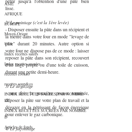
pétrir jusqu'à l'obtention d'une pâte bien 
ASIE
lisse.
AFRIQUE
2/ Le pointage (c'est la 1ère levée)
EUROPE
- Disposer ensuite la pâte dans un récipient et 
Moyen-Orient
la mettre dans votre four en mode "levage de 
pâte" durant 20 minutes. Autre option si 
USA
votre four ne dispose pas de ce mode : laisser 
Index recettes salées
reposer la pâte dans son récipient, recouvert 
Index recettes sucrées
d'un linge propre ou d'une toile de cuisson, 
durant une petite demi-heure.
recettes cookeo
recettes soup&co
3/ Le dégazage
- une fois la première pousse terminée, 
INDEX RECETTES SALEES PAR NOMBRE
déposer la pâte sur votre plan de travail et la 
DE
dégazer en la pétrissant de façon énergique 
INDEX RECETTES SUCREES PAR NOMBRE
pour enlever le gaz carbonique.
D
Articles de fonds
4/ Le façonnage