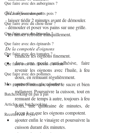
Que faire avec des aubergines ?
7/ Le défournement
Que faire avec des petits pois ?
- laisser tiédir 2 minutes avant de démouler.
Que faire avec du chou-fleur ?
- démouler et poser vos pains sur une grille.
Que faire avec des brocolis ?
- les laisser refroidir tranquillement.
Que faire avec des épinards ?
De la compotée d'oignons
Que faire avec des tomates ?
émincer les oignons finement.
dans une poele anti-adhésive, faire 
Que faire avec des flocons d'avoine
revenir les oignons avec l'huile, à feu 
Que faire avec des pommes
doux, en remuant régulièrement.
Mes gourmandises - glaces/sorbets
après 5 minutes, ajouter le sucre et bien 
mélanger. Poursuivre la cuisson, tout en 
Batchcooking en pas à pas
remuant de temps à autre, toujours à feu 
Articles sur batchcooking
doux, une quinzaine de minutes, de 
façon à ce que les oignons compotent.
Recettes Air Fryer
ajouter enfin le vinaigre et poursuivre la 
cuisson durant dix minutes.