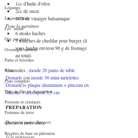
1cc d'huile d'olive
Légumes
2cc de sucre
Légumineuses
1CS de vinaigre balsamique
Pour la garniture
Les "minis"
6 steaks hachés
One pot pasta
5 tranches de cheddar pour burger (il 
vous faudra environ 90 g de fromage 
Overnight oatmeal
au total)
Pains et brioches
Ustensiles : 
moule 20 pains de table 
Pâtes
Demarle
 (ou 
moule 30 mini-tartelettes 
Plats complets
Demarle
)+ 
plaque aluminium
 + 
pinceau en 
Plats de fête ou d'exception
silicone
 + 
découpoir 3,5 cm
Poissons et crustacés
PREPARATION
Pommes de terre
Des mini pains burgers
Quiches et tartes salées
Recettes de base en pâtisserie
1/ le pétrissage