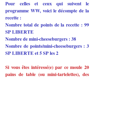
Pour celles et ceux qui suivent le 
programme WW, voici le décompte de la 
recette :
Nombre total de points de la recette : 99 
SP LIBERTE
Nombre de mini-cheeseburgers : 38
Nombre de points/mini-cheeseburgers : 3 
SP LIBERTE et 5 SP les 2
Si vous êtes intéressé(e) par ce moule 20 
pains de table (ou mini-tartelettes), des 
préparations pour pains, la plaque 
aluminium ou tout autre produit Guy 
Demarle, n'hésitez pas à me consulter :
- par mail : aude.demarle@gmail.com
- par téléphone : 06 81 24 26 87