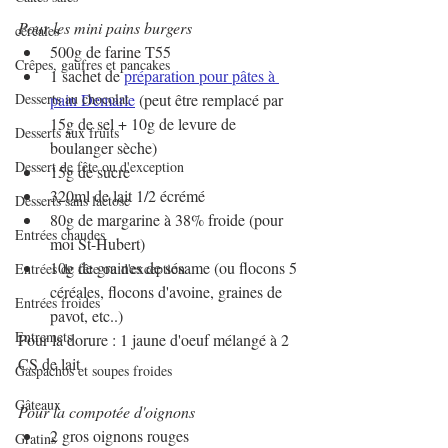
Pour les mini pains burgers
céréales
500g de farine T55
Crêpes, gaufres et pancakes
1 sachet de 
préparation pour pâtes à 
Desserts au chocolat
pain Demarle
 (peut être remplacé par 
15g de sel + 10g de levure de 
Desserts aux fruits
boulanger sèche)
Dessert de fête ou d'exception
15g de sucre
320ml de lait 1/2 écrémé
Desserts sans lactose
80g de margarine à 38% froide (pour 
Entrées chaudes
moi St-Hubert)
10g de graines de sésame (ou flocons 5 
Entrées de fête ou d'exception
céréales, flocons d'avoine, graines de 
Entrées froides
pavot, etc..)
Entremets
Pour la dorure : 1 jaune d'oeuf mélangé à 2 
CS de lait
Gaspachos et soupes froides
Gâteaux
Pour la compotée d'oignons
2 gros oignons rouges
Gratins