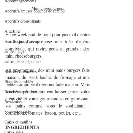
Accompagnements
Mini cheeseburgers
Apéritifs/amuses bouches de fête ou
Apéritifs croustillants
A tartiner
En ce week-end de pont pour pas mal d'entre 
Aux flocons d'avoine
nous, je vous propose une idée d'apéro 
conviviale, qui ravira petits et grands : des 
au Fromage
mini cheeseburgers.
autres petits déjeuners
Au programme : des mini pains burgers faits 
Biscuits et crackers
maison, du steak haché, du fromage et une 
Biscuits et sablés
petite compotée d'oignons faite maison. Mais 
vous pouvez évidemment laisser parler votre 
Bouchées apéritives
créativité et votre gourmandise en garnissant 
Bowlcakes
vos pains comme vous le souhaitant : 
bowlcakes salés
cornichons, tomates, bacon, poulet, etc ...
Cakes et muffins
INGREDIENTS
Cakes salés