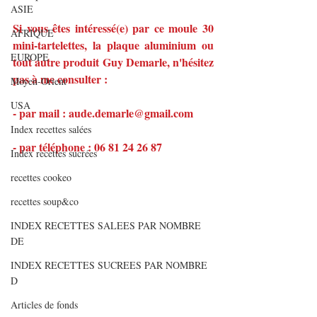
ASIE
Si vous êtes intéressé(e) par ce moule 30 
AFRIQUE
mini-tartelettes, la plaque aluminium ou 
EUROPE
tout autre produit Guy Demarle, n'hésitez 
pas à me consulter :
Moyen-Orient
USA
- par mail : aude.demarle@gmail.com
Index recettes salées
- par téléphone : 06 81 24 26 87
Index recettes sucrées
recettes cookeo
recettes soup&co
INDEX RECETTES SALEES PAR NOMBRE
DE
INDEX RECETTES SUCREES PAR NOMBRE
D
Articles de fonds