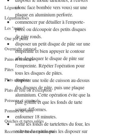
(donc face bombée vers vous) sur une 
Légumes
plaque en aluminium perforée.
Légumineuses
commencer par détailler à l'emporte-
Les "minis"
pièce ou découpoir des petits disques 
de pâte ronds.
One pot pasta
disposer un petit disque de pâte sur une 
Overnight oatmeal
empreinte et bien appuyer le contour 
afin de plaquer le disque de pâte sur 
Pains et brioches
l'empreinte. Répéter l'opération pour 
Pâtes
tous les disques de pâtes.
Plats complets
disposer une toile de cuisson au-dessus 
des disques de pâte, puis une plaque 
Plats de fête ou d'exception
aluminium. Cette opération évite que la 
Poissons et crustacés
pâte gonfle et que les fonds de tarte 
soient difformes.
Pommes de terre
enfourner 18 minutes.
Quiches et tartes salées
sortir les fonds de tartelettes du four, les 
enlever du moule puis les disposer sur 
Recettes de base en pâtisserie