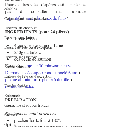
Pour d'autres idées d'apéros festifs, n'hésitez 
céréales
pas à consulter ma rubrique 
"a
péritifs/amuses-bouches de fêtes
".
Crêpes, gaufres et pancakes
Desserts au chocolat
INGREDIENTS (pour 24 pièces)
Desserts aux fruits
1 pâte brisée
4 tranches de saumon fumé
Dessert de fête ou d'exception
250g de tartare
Desserts sans lactose
des oeufs de saumon
Ustensiles : 
moule 30 mini-tartelettes 
Entrées chaudes
Demarle
 + 
découpoir rond cannelé 6 cm
 + 
Entrées de fête ou d'exception
plaque aluminium
 + 
poche à douille
 + 
Entrées froides
douille cannelée
Entremets
PREPARATION
Gaspachos et soupes froides
Des fonds de mini-tartelettes
Gâteaux
préchauffer le four à 180°.
Gratins
disposer le moule tartelettes, à l'envers 