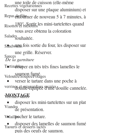
une toile de cuisson (elle-même 
Recettes végétariennes
disposer sur une plaque aluminium) et 
Repas de fête
enfourner de nouveau 5 à 7 minutes, à 
180°. Sortir les mini-tartelettes quand 
Risottos et blésottos
vous avez obtenu la coloration 
Salades
souhaitée.
une fois sortie du four, les disposer sur 
Sandwichs
une grille. Réserver.
Sauces
De la garniture
Tartinables
couper en très très fines lamelles le 
saumon fumé.
Veloutés/Soupes/Potages
verser le tartare dans une poche à 
verrines et mignardises sucrées
douille équipée d'une douille cannelée.
MONTAGE
Verrines salées
disposer les mini-tartelettes sur un plat 
Viandes
de présentation.
pocher le tartare.
Volailles
disposer des lamelles de saumon fumé 
Yaourts et desserts lactés
puis des oeufs de saumon.