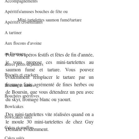
Accompagnements
Apéritifs/amuses bouches de fête ou
Mini-tartelettes saumon fumé/tartare
Apéritifs croustillants
A tartiner
Aux flocons d'avoine
au Fromage
Pour vos apéros festifs et fêtes de fin d'année, 
je vous propose ces mini-tartelettes au 
autres petits déjeuners
saumon fumé et tartare. Vous pouvez 
Biscuits et crackers
évidemment remplacer le tartare par un 
fromage frais agrémenté de fines herbes ou 
Biscuits et sablés
de Boursin, que vous détendrez un peu avec 
Bouchées apéritives
du skyr, fromage blanc ou yaourt.
Bowlcakes
Des mini-tartelettes vite réalisées quand on a 
bowlcakes salés
le moule 30 mini-tartelettes de chez Guy 
Cakes et muffins
Demarle évidemment.
Cakes salés