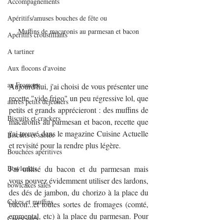
Accompagnements
Apéritifs/amuses bouches de fête ou
Muffins de macaronis au parmesan et bacon
Apéritifs croustillants
A tartiner
Aux flocons d'avoine
au Fromage
Aujourd'hui, j'ai choisi de vous présenter une 
recette "vide frigo" un peu régressive lol, que 
autres petits déjeuners
petits et grands apprécieront : des muffins de 
Biscuits et crackers
macaronis au parmesan et bacon, recette que 
j'ai trouvé dans le magazine Cuisine Actuelle 
Biscuits et sablés
et revisité pour la rendre plus légère. 
Bouchées apéritives
Bowlcakes
J'ai utilisé du bacon et du parmesan mais 
vous pouvez évidemment utiliser des lardons, 
bowlcakes salés
des dés de jambon, du chorizo à la place du 
Cakes et muffins
bacon...et toutes sortes de fromages (comté, 
emmental, etc) à la place du parmesan. Pour 
Cakes salés