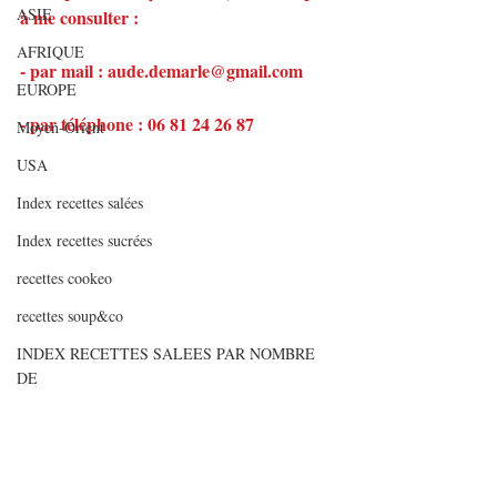
ASIE
à me consulter :
AFRIQUE
- par mail : aude.demarle@gmail.com
EUROPE
- par téléphone : 06 81 24 26 87
Moyen-Orient
USA
Index recettes salées
Index recettes sucrées
recettes cookeo
recettes soup&co
INDEX RECETTES SALEES PAR NOMBRE
DE
INDEX RECETTES SUCREES PAR NOMBRE
Muffins de macaronis au parmesan et bacon
D
Articles de fonds