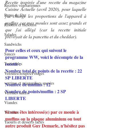
Recette inspirée d'une recette du magazine 
Recettes végétariennes
Cuisine Actuelle (avril 2020), pour laquelle 
Repas de fête
j'ai changé les proportions de l'appareil à 
muffins car mes moules sont assez grands et 
Risottos et blésottos
que j'ai allégé (car la recette initiale 
Salades
prévoyait de la pancetta et du cheddar).
Sandwichs
Pour celles et ceux qui suivent le 
Sauces
programme WW, voici le décompte de la 
recette :
Tartinables
Nombre total de points de la recette : 22 
Veloutés/Soupes/Potages
SP LIBERTE
verrines et mignardises sucrées
Nombre de muffins : 12
Nombre de points/muffin : 2 SP 
Verrines salées
LIBERTE
Viandes
Si vous êtes intéressé(e) par ce moule à 
Volailles
muffins ou la plaque aluminium ou tout 
Yaourts et desserts lactés
autre produit Guy Demarle, n'hésitez pas 