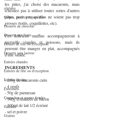
les pâtes, j'ai choisi des macaronis, mais 
céréales
n'hésitez pas à utiliser toutes sortes d'autres 
pâtes, pour peu qu'elles ne soient pas trop 
Crêpes, gaufres et pancakes
grosses (tortis, coquillettes, etc).
Desserts au chocolat
Desserts aux fruits
Ces délicieux muffins accompagneront à 
merveille viandes et poissons, mais ils 
Dessert de fête ou d'exception
peuvent être manger en plat, accompagnés 
Desserts sans lactose
d'une salade.
Entrées chaudes
INGREDIENTS
Entrées de fête ou d'exception
Entrées froides
- 280g de macaronis cuits
- 4 oeufs
Entremets
- 50g de parmesan
Gaspachos et soupes froides
- 100g d'émincés de bacon
- 300ml de lait 1/2 écrémé
Gâteaux
- sel et poivre
Gratins