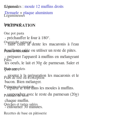
Ustensiles : 
moule 12 muffins droits 
Légumes
Demarle
+ 
plaque aluminium
Légumineuses
Les "minis"
PREPARATION
One pot pasta
- préchauffer le four à 180°.
Overnight oatmeal
- faire cuire al dente les macaronis à l'eau 
bouillante salée ou utiliser un reste de pâtes.
Pains et brioches
- préparer l'appareil à muffins en mélangeant 
Pâtes
les oeufs, le lait et 30g de parmesan. Saler et 
Plats complets
poivrer.
- ajouter à la préparation les macaronis et le 
Plats de fête ou d'exception
bacon. Bien mélanger.
Poissons et crustacés
- répartir le tout dans les moules à muffins.
- saupoudrer avec le reste du parmesan (20g) 
Pommes de terre
chaque muffin.
Quiches et tartes salées
- enfourner 30 minutes.
Recettes de base en pâtisserie