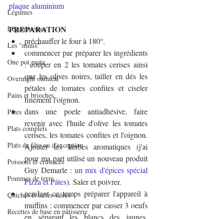
plaque aluminium
Légumes
PREPARATION
Légumineuses
préchauffer le four à 180°.
Les "minis"
commencer par préparer les ingrédients 
One pot pasta
: couper en 2 les tomates cerises ainsi 
que les olives noires, tailler en dés les 
Overnight oatmeal
pétales de tomates confites et ciseler 
Pains et brioches
finement l'oignon.
dans une poele antiadhésive, faire 
Pâtes
revenir avec l'huile d'olive les tomates 
Plats complets
cerises, les tomates confites et l'oignon. 
Plats de fête ou d'exception
Ajouter les herbes aromatiques (j'ai 
pour ma part utilisé un nouveau produit 
Poissons et crustacés
Guy Demarle : 
un mix d'épices spécial 
Pommes de terre
Pizza et Pâtes
). Saler et poivrer.
pendant ce temps préparer l'appareil à 
Quiches et tartes salées
muffins : commencer par casser 3 oeufs 
Recettes de base en pâtisserie
en séparant les blancs des jaunes. 