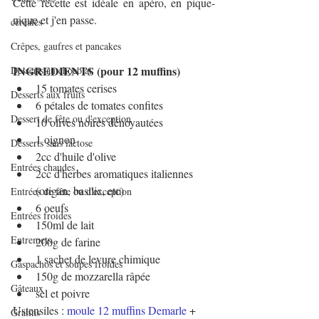
Cette recette est idéale en apéro, en pique-
nique et j'en passe.
céréales
Crêpes, gaufres et pancakes
INGREDIENTS (pour 12 muffins)
Desserts au chocolat
15 tomates cerises
Desserts aux fruits
6 pétales de tomates confites
Dessert de fête ou d'exception
10 olives noires dénoyautées
1 oignon
Desserts sans lactose
2cc d'huile d'olive
Entrées chaudes
2cc d'herbes aromatiques italiennes 
(origan, basilic, etc)
Entrées de fête ou d'exception
6 oeufs
Entrées froides
150ml de lait
Entremets
200g de farine
1 sachet de levure chimique
Gaspachos et soupes froides
150g de mozzarella râpée
Gâteaux
sel et poivre
Ustensiles : 
moule 12 muffins Demarle
 + 
Gratins