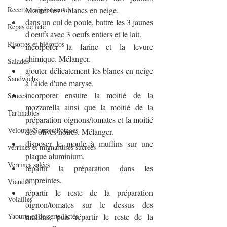
Recettes végétariennes
Monter les 3 blancs en neige.
dans un cul de poule, battre les 3 jaunes 
Repas de fête
d'oeufs avec 3 oeufs entiers et le lait.
Risottos et blésottos
incorporer la farine et la levure 
chimique. Mélanger.
Salades
ajouter délicatement les blancs en neige 
Sandwichs
à l'aide d'une maryse.
incorporer ensuite la moitié de la 
Sauces
mozzarella ainsi que la moitié de la 
Tartinables
préparation oignons/tomates et la moitié 
Veloutés/Soupes/Potages
des olives noires. Mélanger.
disposer le moule à muffins sur une 
verrines et mignardises sucrées
plaque aluminium.
Verrines salées
répartir la préparation dans les 
empreintes.
Viandes
répartir le reste de la préparation 
Volailles
oignon/tomates sur le dessus des 
Yaourts et desserts lactés
muffins, puis répartir le reste de la 