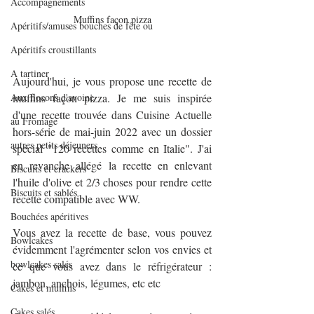
Accompagnements
Muffins façon pizza
Apéritifs/amuses bouches de fête ou
Apéritifs croustillants
A tartiner
Aujourd'hui, je vous propose une recette de 
Aux flocons d'avoine
muffins façon pizza. Je me suis inspirée 
d'une recette trouvée dans Cuisine Actuelle 
au Fromage
hors-série de mai-juin 2022 avec un dossier 
autres petits déjeuners
spécial "120 recettes comme en Italie". J'ai 
en revanche allégé la recette en enlevant 
Biscuits et crackers
l'huile d'olive et 2/3 choses pour rendre cette 
Biscuits et sablés
recette compatible avec WW.
Bouchées apéritives
Vous avez la recette de base, vous pouvez 
Bowlcakes
évidemment l'agrémenter selon vos envies et 
bowlcakes salés
ce que vous avez dans le réfrigérateur : 
jambon, anchois, légumes, etc etc
Cakes et muffins
Cakes salés