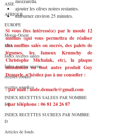
mozzarella.
ASIE
ajouter les olives noires restantes.
AFRIQUE
enfourner environ 25 minutes.
EUROPE
Si vous êtes intéressé(e) par le moule 12 
Moyen-Orient
muffins (qui vous permettra de réaliser 
des muffins salés ou sucrés, des palets de 
USA
légumes, les fameux Krumchy de 
Index recettes salées
Christophe Michalak, etc), la plaque 
Index recettes sucrées
aluminium ou tout autre produit Guy 
Demarle, n'hésitez pas à me consulter :
recettes cookeo
recettes soup&co
- par mail : aude.demarle@gmail.com
INDEX RECETTES SALEES PAR NOMBRE
- par téléphone : 06 81 24 26 87
DE
INDEX RECETTES SUCREES PAR NOMBRE
D
Articles de fonds