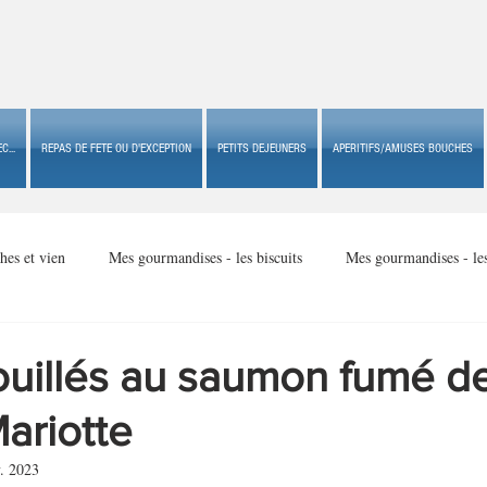
C...
REPAS DE FETE OU D'EXCEPTION
PETITS DEJEUNERS
APERITIFS/AMUSES BOUCHES
hes et vien
Mes gourmandises - les biscuits
Mes gourmandises - le
Mes gourmandises - made in USA
Mes gourmandises - Noël
ouillés au saumon fumé d
ariotte
Accompagnements
Apéritifs/amuses bouches de fête ou
Apéritif
. 2023