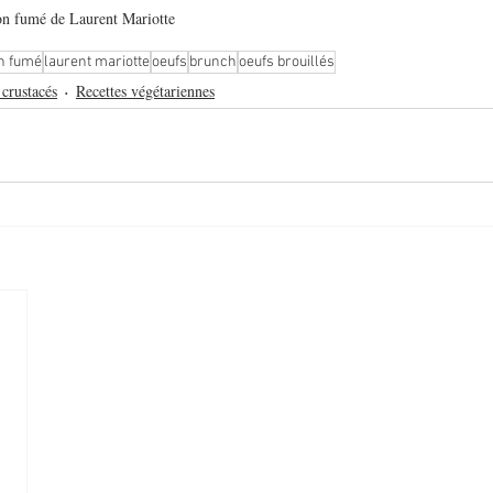
on fumé de Laurent Mariotte
n fumé
laurent mariotte
oeufs
brunch
oeufs brouillés
 crustacés
Recettes végétariennes