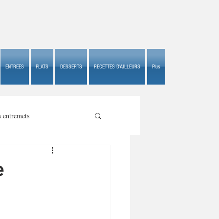
ENTREES
PLATS
DESSERTS
RECETTES D'AILLEURS
Plus
s entremets
e
s croustillants