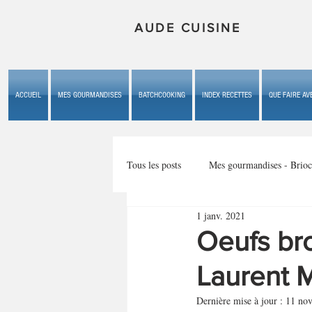
AUDE CUISINE
ACCUEIL
MES GOURMANDISES
BATCHCOOKING
INDEX RECETTES
QUE FAIRE AVE
Tous les posts
Mes gourmandises - Brioc
1 janv. 2021
Mes gourmandises - les gâteaux du b
Oeufs br
Laurent M
Mes gourmandises - plaisirs d'enfan
Dernière mise à jour :
11 nov