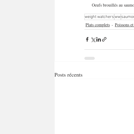
Oeufs brouillés au saum
weight watchers
ww
saumo
Plats complets
Poissons et
Posts récents