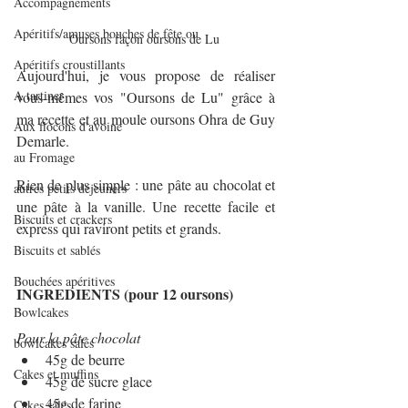
Accompagnements
Apéritifs/amuses bouches de fête ou
Oursons façon oursons de Lu 
Apéritifs croustillants
Aujourd'hui, je vous propose de réaliser 
A tartiner
vous-mêmes vos "Oursons de Lu" grâce à 
ma recette et au moule oursons Ohra de Guy 
Aux flocons d'avoine
Demarle.
au Fromage
Rien de plus simple : une pâte au chocolat et 
autres petits déjeuners
une pâte à la vanille. Une recette facile et 
Biscuits et crackers
express qui raviront petits et grands.
Biscuits et sablés
Bouchées apéritives
INGREDIENTS (pour 12 oursons)
Bowlcakes
Pour la pâte chocolat
bowlcakes salés
45g de beurre 
Cakes et muffins
45g de sucre glace
45g de farine
Cakes salés