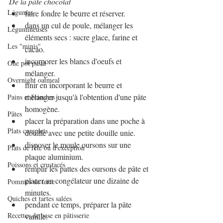
De la pâte chocolat
Légumes
faire fondre le beurre et réserver.
dans un cul de poule, mélanger les 
Légumineuses
éléments secs : sucre glace, farine et 
Les "minis"
cacao.
incorporer les blancs d'oeufs et 
One pot pasta
mélanger.
Overnight oatmeal
finir en incorporant le beurre et 
mélanger jusqu'à l'obtention d'une pâte 
Pains et brioches
homogène.
Pâtes
placer la préparation dans une poche à 
Plats complets
douille avec une petite douille unie.
disposer le moule oursons sur une 
Plats de fête ou d'exception
plaque aluminium.
Poissons et crustacés
remplir les pattes des oursons de pâte et 
placer au congélateur une dizaine de 
Pommes de terre
minutes.
Quiches et tartes salées
pendant ce temps, préparer la pâte 
Recettes de base en pâtisserie
vanille.