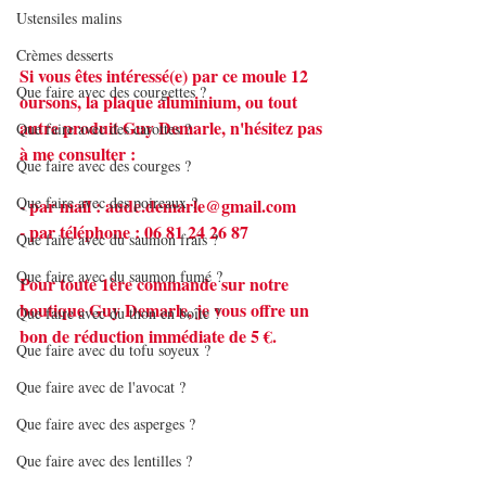
Ustensiles malins
Crèmes desserts
Si vous êtes intéressé(e) par ce moule 12 
Que faire avec des courgettes ?
oursons, la plaque aluminium, ou tout 
autre produit Guy Demarle, n'hésitez pas 
Que faire avec des carottes ?
à me consulter :
Que faire avec des courges ?
Que faire avec des poireaux ?
- par mail : 
aude.demarle@gmail.com
- par téléphone : 06 81 24 26 87
Que faire avec du saumon frais ?
Que faire avec du saumon fumé ?
Pour toute 1ère commande sur notre 
boutique Guy Demarle, je vous offre un 
Que faire avec du thon en boîte ?
bon de réduction immédiate de 5 €.
Que faire avec du tofu soyeux ?
Que faire avec de l'avocat ?
Que faire avec des asperges ?
Que faire avec des lentilles ?