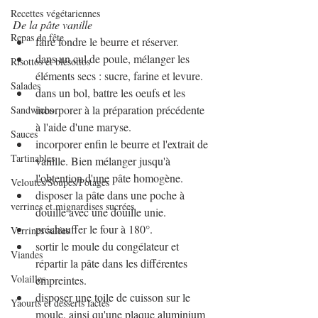
Recettes végétariennes
De la pâte vanille
Repas de fête
faire fondre le beurre et réserver.
dans un cul de poule, mélanger les 
Risottos et blésottos
éléments secs : sucre, farine et levure.
Salades
dans un bol, battre les oeufs et les 
incorporer à la préparation précédente 
Sandwichs
à l'aide d'une maryse.
Sauces
incorporer enfin le beurre et l'extrait de 
Tartinables
vanille. Bien mélanger jusqu'à 
l'obtention d'une pâte homogène.
Veloutés/Soupes/Potages
disposer la pâte dans une poche à 
verrines et mignardises sucrées
douille avec une douille unie.
préchauffer le four à 180°.
Verrines salées
sortir le moule du congélateur et 
Viandes
répartir la pâte dans les différentes 
Volailles
empreintes.
disposer une toile de cuisson sur le 
Yaourts et desserts lactés
moule, ainsi qu'une plaque aluminium 