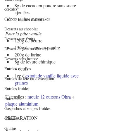
8g de cacao en poudre sans sucre 
céréales
ajoutées
Crêpes, gaufres et pancakes
2 blancs d'oeufs
Desserts au chocolat
Pour la pâte vanille
Desserts aux fruits
120g de beurre 
150g de sucre en poudre
Dessert de fête ou d'exception
200g de farine
Desserts sans lactose
8g de levure chimique
4 oeufs
Entrées chaudes
1cc d'
extrait de vanille liquide avec 
Entrées de fête ou d'exception
graines
Entrées froides
Ustensiles : 
moule 12 oursons Ohra
 + 
Entremets
plaque aluminium
Gaspachos et soupes froides
PREPARATION
Gâteaux
Gratins