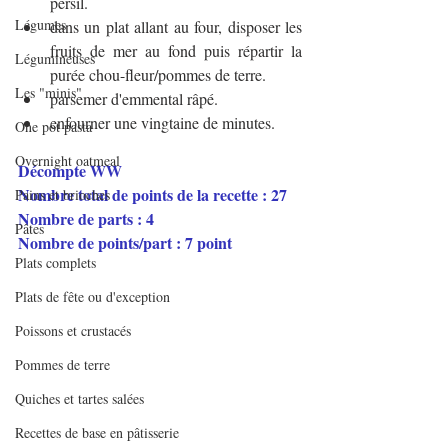
persil.
Légumes
dans un plat allant au four, disposer les 
fruits de mer au fond puis répartir la 
Légumineuses
purée chou-fleur/pommes de terre.
Les "minis"
parsemer d'emmental râpé.
enfourner une vingtaine de minutes.
One pot pasta
Overnight oatmeal
Décompte WW 
Nombre total de points de la recette : 27
Pains et brioches
Nombre de parts : 4
Pâtes
Nombre de points/part : 7 point
Plats complets
Plats de fête ou d'exception
Poissons et crustacés
Pommes de terre
Quiches et tartes salées
Recettes de base en pâtisserie