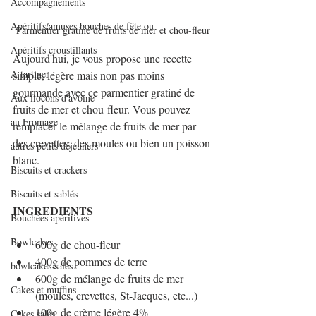
Accompagnements
Apéritifs/amuses bouches de fête ou
Parmentier gratiné de fruits de mer et chou-fleur
Apéritifs croustillants
Aujourd'hui, je vous propose une recette 
A tartiner
simple, légère mais non pas moins 
gourmande avec ce parmentier gratiné de 
Aux flocons d'avoine
fruits de mer et chou-fleur. Vous pouvez 
au Fromage
remplacer le mélange de fruits de mer par 
des crevettes, des moules ou bien un poisson 
autres petits déjeuners
blanc.
Biscuits et crackers
Biscuits et sablés
INGREDIENTS
Bouchées apéritives
Bowlcakes
600g de chou-fleur
400g de pommes de terre
bowlcakes salés
600g de mélange de fruits de mer 
Cakes et muffins
(moules, crevettes, St-Jacques, etc...)
100g de crème légère 4%
Cakes salés