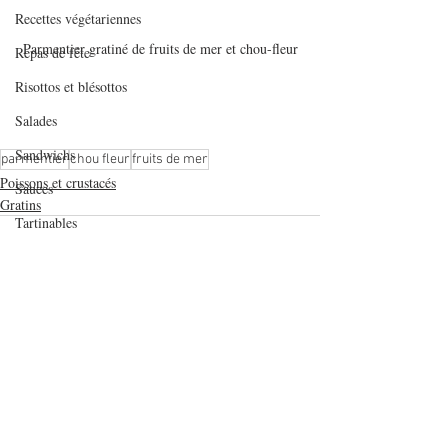
Recettes végétariennes
Parmentier gratiné de fruits de mer et chou-fleur
Repas de fête
Risottos et blésottos
Salades
Sandwichs
parmentier
chou fleur
fruits de mer
Poissons et crustacés
Sauces
Gratins
Tartinables
Veloutés/Soupes/Potages
verrines et mignardises sucrées
Verrines salées
Viandes
Posts récents
Voir tout
Volailles
Yaourts et desserts lactés