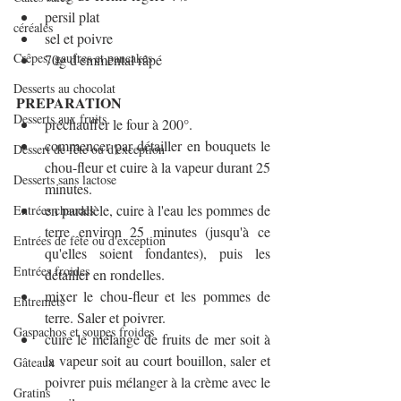
persil plat
céréales
sel et poivre
Crêpes, gaufres et pancakes
70g d'emmental râpé
Desserts au chocolat
PREPARATION
Desserts aux fruits
préchauffer le four à 200°.
commencer par détailler en bouquets le 
Dessert de fête ou d'exception
chou-fleur et cuire à la vapeur durant 25 
Desserts sans lactose
minutes.
en parallèle, cuire à l'eau les pommes de 
Entrées chaudes
terre environ 25 minutes (jusqu'à ce 
Entrées de fête ou d'exception
qu'elles soient fondantes), puis les 
Entrées froides
détailler en rondelles.
mixer le chou-fleur et les pommes de 
Entremets
terre. Saler et poivrer.
Gaspachos et soupes froides
cuire le mélange de fruits de mer soit à 
la vapeur soit au court bouillon, saler et 
Gâteaux
poivrer puis mélanger à la crème avec le 
Gratins