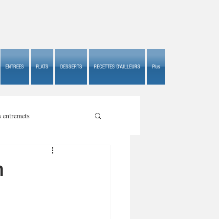
ENTREES
PLATS
DESSERTS
RECETTES D'AILLEURS
Plus
s entremets
n
s croustillants