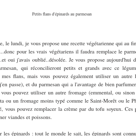
Petits flans d'épinards au parmesan
e lundi, je vous propose une recette végétarienne qui au final
...donc pour les vrais végétariens il faudra remplace le parm
et oui j'avais oublié..désolée. Je vous propose aujourd'hui de
armesan, qui réconcilieront petits et grands avec ce légume.
r mes flans, mais vous pouvez également utiliser un autre l
t j'en passe), et du parmesan qui a l'avantage de bien parfume
, vous pouvez utiliser un autre fromage (emmental, ou sinon 
fêta ou un fromage moins typé comme le Saint-Morêt ou le Phi
é, vous pouvez remplacer la crème par du tofu soyeux. Ces pe
er viandes et poissons.
ur les épinards : tout le monde le sait, les épinards sont connu