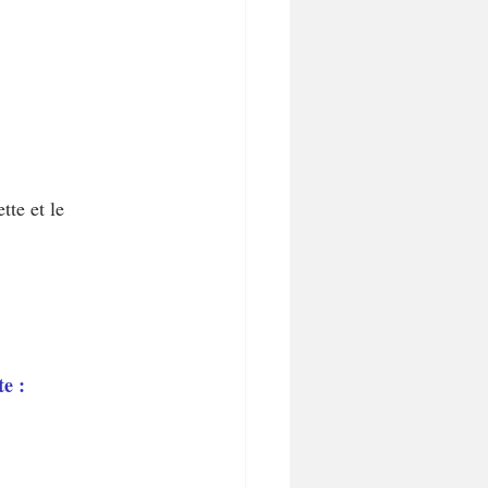
te et le 
e :