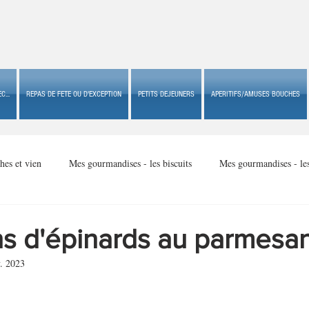
C...
REPAS DE FETE OU D'EXCEPTION
PETITS DEJEUNERS
APERITIFS/AMUSES BOUCHES
hes et vien
Mes gourmandises - les biscuits
Mes gourmandises - le
Mes gourmandises - made in USA
Mes gourmandises - Noël
ans d'épinards au parmesa
. 2023
Accompagnements
Apéritifs/amuses bouches de fête ou
Apéritif