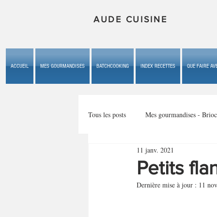
AUDE CUISINE
ACCUEIL
MES GOURMANDISES
BATCHCOOKING
INDEX RECETTES
QUE FAIRE AVE
Tous les posts
Mes gourmandises - Brioc
11 janv. 2021
Mes gourmandises - les gâteaux du b
Petits fl
Dernière mise à jour :
11 nov
Mes gourmandises - plaisirs d'enfan