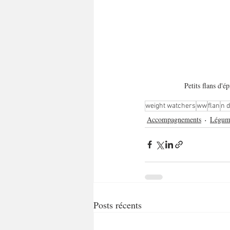
Petits flans d'
weight watchers
ww
flan
n 
Accompagnements
Légum
Posts récents