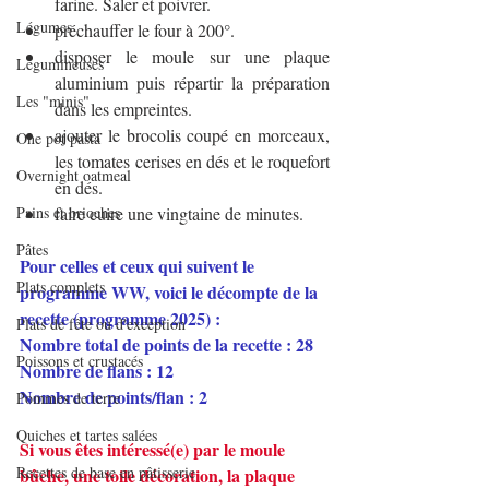
farine. Saler et poivrer.
Légumes
préchauffer le four à 200°.
disposer le moule sur une plaque 
Légumineuses
aluminium puis répartir la préparation 
Les "minis"
dans les empreintes.
ajouter le brocolis coupé en morceaux, 
One pot pasta
les tomates cerises en dés et le roquefort 
Overnight oatmeal
en dés.
Pains et brioches
faire cuire une vingtaine de minutes.
Pâtes
Pour celles et ceux qui suivent le 
Plats complets
programme WW, voici le décompte de la 
recette (programme 2025) :
Plats de fête ou d'exception
Nombre total de points de la recette : 28 
Poissons et crustacés
Nombre de flans : 12
Nombre de points/flan : 2 
Pommes de terre
Quiches et tartes salées
Si vous êtes intéressé(e) par le moule 
Recettes de base en pâtisserie
bûche, une toile décoration, la plaque 