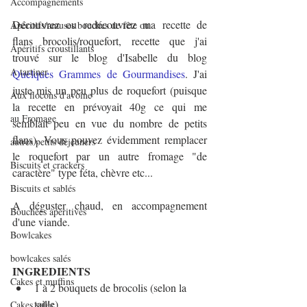
Accompagnements
Découvrez ou redécouvrez ma recette de 
Apéritifs/amuses bouches de fête ou
flans brocolis/roquefort, recette que j'ai 
Apéritifs croustillants
trouvé sur le blog d'Isabelle du blog 
A tartiner
Quelques Grammes de Gourmandises
. J'ai 
juste mis un peu plus de roquefort (puisque 
Aux flocons d'avoine
la recette en prévoyait 40g ce qui me 
au Fromage
semblait peu en vue du nombre de petits 
flans). Vous pouvez évidemment remplacer 
autres petits déjeuners
le roquefort par un autre fromage "de 
Biscuits et crackers
caractère" type féta, chèvre etc...
Biscuits et sablés
A déguster chaud, en accompagnement 
Bouchées apéritives
d'une viande.
Bowlcakes
bowlcakes salés
INGREDIENTS
Cakes et muffins
1 à 2 bouquets de brocolis (selon la 
taille)
Cakes salés