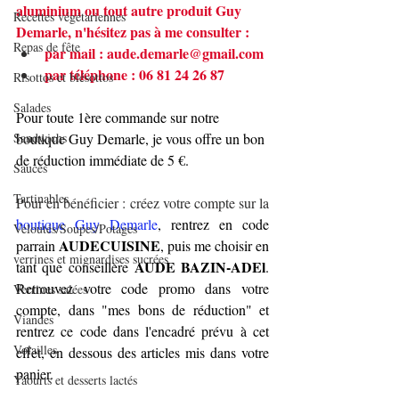
aluminium ou tout autre produit Guy 
Recettes végétariennes
Demarle, n'hésitez pas à me consulter :
Repas de fête
par mail : 
aude.demarle@gmail.com
par téléphone : 06 81 24 26 87
Risottos et blésottos
Salades
Pour toute 1ère commande sur notre 
Sandwichs
boutique Guy Demarle, je vous offre un bon 
de réduction immédiate de 5 €.
Sauces
Tartinables
Pour en bénéficier : créez votre compte sur la 
boutique Guy Demarle
, rentrez en code 
Veloutés/Soupes/Potages
AUDECUISINE
parrain 
, puis me choisir en 
verrines et mignardises sucrées
 AUDE BAZIN-ADEl
tant que conseillère
. 
Retrouvez votre code promo dans votre 
Verrines salées
compte, dans "mes bons de réduction" et 
Viandes
rentrez ce code dans l'encadré prévu à cet 
Volailles
effet, en dessous des articles mis dans votre 
panier.
Yaourts et desserts lactés