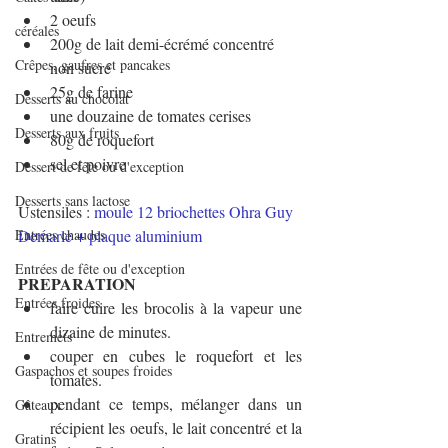
2 oeufs
céréales
200g de lait demi-écrémé concentré 
Crêpes, gaufres et pancakes
non sucré
25g de farine
Desserts au chocolat
une douzaine de tomates cerises
Desserts aux fruits
80g de roquefort
sel et poivre
Dessert de fête ou d'exception
Desserts sans lactose
Ustensiles : 
moule 12 briochettes Ohra Guy 
Entrées chaudes
Demarle
 + 
plaque aluminium
Entrées de fête ou d'exception
PREPARATION
Entrées froides
faire cuire les brocolis à la vapeur une 
dizaine de minutes.
Entremets
couper en cubes le roquefort et les 
Gaspachos et soupes froides
tomates.
pendant ce temps, mélanger dans un 
Gâteaux
récipient les oeufs, le lait concentré et la 
Gratins