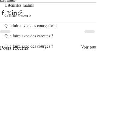
Ustensiles malins
Crèmes desserts
Que faire avec des courgettes ?
Que faire avec des carottes ?
Que faire avec des courges ?
Posts récents
Voir tout
Que faire avec des poireaux ?
Que faire avec du saumon frais ?
Que faire avec du saumon fumé ?
Que faire avec du thon en boîte ?
Que faire avec du tofu soyeux ?
Que faire avec de l'avocat ?
Que faire avec des asperges ?
Que faire avec des lentilles ?