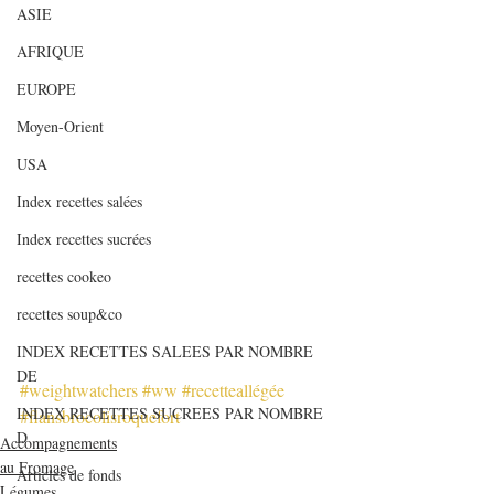
ASIE
AFRIQUE
EUROPE
Moyen-Orient
USA
Index recettes salées
Index recettes sucrées
recettes cookeo
recettes soup&co
INDEX RECETTES SALEES PAR NOMBRE
DE
#weightwatchers
#ww
#recetteallégée
INDEX RECETTES SUCREES PAR NOMBRE
#flansbrocolisroquefort
D
Accompagnements
au Fromage
Articles de fonds
Légumes