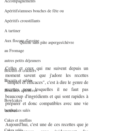
Accompagnements
Apéritifs/amuses bouches de fête ou
Apéritifs croustillants
A tartiner
Aux flocons d'avoine
Quiche sans pâte asperges/chèvre
au Fromage
autres petits déjeuners
Celles et ceux qui me suivent depuis un 
Biscuits et crackers
moment savent que j'adore les recettes 
Biscuits et sablés
"simples et efficaces", c'est à dire le genre de 
recettes pour lesquelles il ne faut pas 
Bouchées apéritives
beaucoup d'ingrédients et qui sont rapides à 
Bowlcakes
préparer et donc compatibles avec une vie 
active.
bowlcakes salés
Cakes et muffins
Aujourd'hui, c'est une de ces recettes que je 
Cakes salés