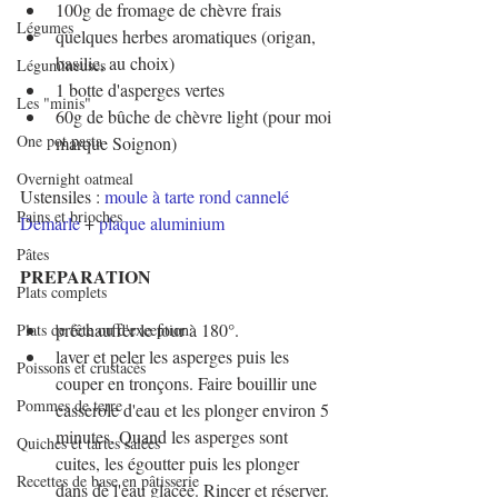
100g de fromage de chèvre frais
Légumes
quelques herbes aromatiques (origan, 
basilic, au choix)
Légumineuses
1 botte d'asperges vertes
Les "minis"
60g de bûche de chèvre light (pour moi 
One pot pasta
marque Soignon)
Overnight oatmeal
Ustensiles : 
moule à tarte rond cannelé 
Pains et brioches
Demarle
 + 
plaque aluminium
Pâtes
PREPARATION
Plats complets
préchauffer le four à 180°.
Plats de fête ou d'exception
laver et peler les asperges puis les 
Poissons et crustacés
couper en tronçons. Faire bouillir une 
Pommes de terre
casserole d'eau et les plonger environ 5 
minutes. Quand les asperges sont 
Quiches et tartes salées
cuites, les égoutter puis les plonger 
Recettes de base en pâtisserie
dans de l'eau glacée. Rincer et réserver.