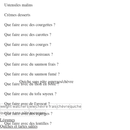
Ustensiles malins
Crèmes desserts
Que faire avec des courgettes ?
Que faire avec des carottes ?
Que faire avec des courges ?
Que faire avec des poireaux ?
Que faire avec du saumon frais ?
Que faire avec du saumon fumé ?
Quiche sans pâte asperges/chèvre
Que faire avec du thon en boîte ?
Que faire avec du tofu soyeux ?
Que faire avec de l'avocat ?
weight watchers
ww
chèvre frais
chèvre
quiche
quiche sans pâte
asperges
Que faire avec des asperges ?
Légumes
Que faire avec des lentilles ?
Quiches et tartes salées