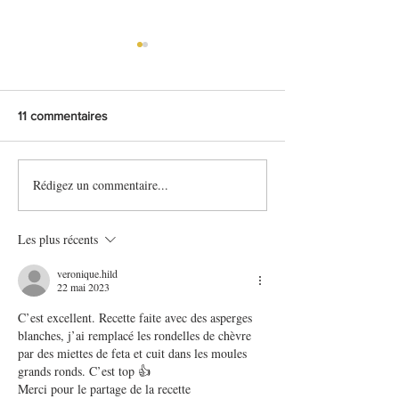
11 commentaires
Rédigez un commentaire...
Quiche au tofu soyeux,
Quiches sans pâ
petits pois/parmesan
individuelles pri
saumon fumé/as
Les plus récents
veronique.hild
22 mai 2023
C’est excellent. Recette faite avec des asperges 
blanches, j’ai remplacé les rondelles de chèvre 
par des miettes de feta et cuit dans les moules 
grands ronds. C’est top 👍 
Merci pour le partage de la recette 