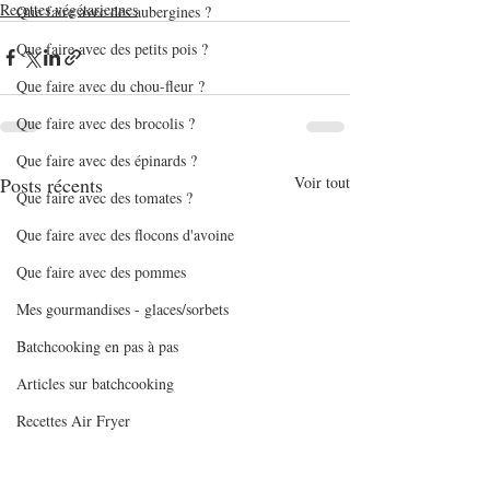
Recettes végétariennes
Que faire avec des aubergines ?
Que faire avec des petits pois ?
Que faire avec du chou-fleur ?
Que faire avec des brocolis ?
Que faire avec des épinards ?
Posts récents
Voir tout
Que faire avec des tomates ?
Que faire avec des flocons d'avoine
Que faire avec des pommes
Mes gourmandises - glaces/sorbets
Batchcooking en pas à pas
Articles sur batchcooking
Recettes Air Fryer