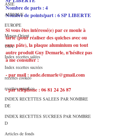
SP LIBERTE
ASIE
Nombre de parts : 4
AFRIQUE
Nombre de points/part : 6 SP LIBERTE
EUROPE
Si vous êtes intéressé(e) par ce moule à 
Moyen-Orient
tarte (pour réaliser des quiches avec ou 
sans pâte), la plaque aluminium ou tout 
USA
autre produit Guy Demarle, n'hésitez pas 
Index recettes salées
à me consulter :
Index recettes sucrées
- par mail : aude.demarle@gmail.com
recettes cookeo
recettes soup&co
- par téléphone : 06 81 24 26 87
INDEX RECETTES SALEES PAR NOMBRE
DE
INDEX RECETTES SUCREES PAR NOMBRE
D
Articles de fonds