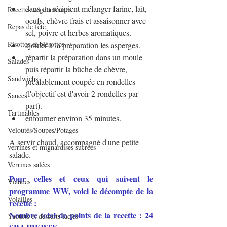
dans un récipient mélanger farine, lait, 
Recettes végétariennes
oeufs, 
chèvre frais et assaisonner avec 
Repas de fête
sel, poivre et herbes aromatiques.
Risottos et blésottos
ajouter à la préparation les asperges.
répartir la préparation dans un moule 
Salades
puis répartir la bûche de chèvre, 
Sandwichs
préalablement coupée en rondelles 
(l'objectif est d'avoir 2 rondelles par 
Sauces
part).
Tartinables
enfourner environ 35 minutes.
Veloutés/Soupes/Potages
A servir chaud, accompagné d'une petite 
verrines et mignardises sucrées
salade.
Verrines salées
Pour celles et ceux qui suivent le 
Viandes
programme WW, voici le décompte de la 
Volailles
recette :
Nombre total de points de la recette : 24 
Yaourts et desserts lactés