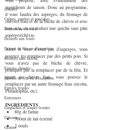
vous propose, avec évidemment des 
ingrédients de saison. Donc au programme, 
céréales
il vous faudra des asperges, du fromage de 
Crêpes, gaufres et pancakes
chèvres frais et de la bûche de chèvre et avec 
tout cela, on va réaliser une quiche sans pâte 
Desserts au chocolat
asperges/chèvre.
Desserts aux fruits
Dessert de fête ou d'exception
Alors si vous n'avez pas d'asperges, vous 
pourrez les remplacer par des petits pois. Si 
Desserts sans lactose
vous n'avez pas de bûche de chèvre, 
Entrées chaudes
pourquoi pas la remplacer par de la fêta. Et 
quant au chèvre frais, vous pouvez le 
Entrées de fête ou d'exception
remplacer par un autre fromage frais (ricotta, 
Entrées froides
Philadelphia, etc).
Entremets
INGREDIENTS
Gaspachos et soupes froides
80g de farine
Gâteaux
300ml de lait écrémé
2 oeufs
Gratins