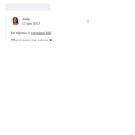
J'aime
Répondre
Aude
12 juin 2023
En réponse à
veronique.hild
Merci pour ton retour ♥️
J'aime
Répondre
daisyvo
29 mars 2021
Je regrette de n'avoir pas eu de chèvre car j'ai 
remplacé par du philadelphia et de la fêta et ça 
manquait de goût.
J'aime
Répondre
Aude
29 mars 2021
En réponse à
daisyvo