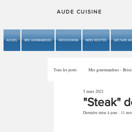
AUDE CUISINE
ACCUEIL
MES GOURMANDISES
BATCHCOOKING
INDEX RECETTES
QUE FAIRE AVE
Tous les posts
Mes gourmandises - Brioc
5 mars 2021
Mes gourmandises - les gâteaux du b
"Steak" 
Dernière mise à jour :
11 nov
Mes gourmandises - plaisirs d'enfan