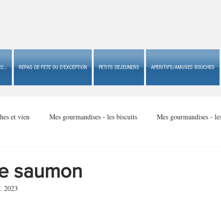
C...
REPAS DE FETE OU D'EXCEPTION
PETITS DEJEUNERS
APERITIFS/AMUSES BOUCHES
hes et vien
Mes gourmandises - les biscuits
Mes gourmandises - le
Mes gourmandises - made in USA
Mes gourmandises - Noël
de saumon
. 2023
Accompagnements
Apéritifs/amuses bouches de fête ou
Apéritif