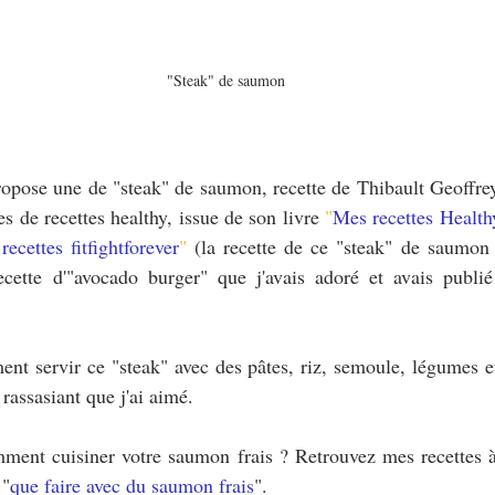
"Steak" de saumon
ropose une de "steak" de saumon, recette de Thibault Geoffrey,
es de recettes healthy, issue de son livre 
"
Mes recettes Health
ecettes fitfightforever
"
 (la recette de ce "steak" de saumon i
ecette d'"avocado burger" que j'avais adoré et avais publié
t servir ce "steak" avec des pâtes, riz, semoule, légumes et 
 rassasiant que j'ai aimé.
ment cuisiner votre saumon frais ? Retrouvez mes recettes 
 "
que faire avec du saumon frais
".