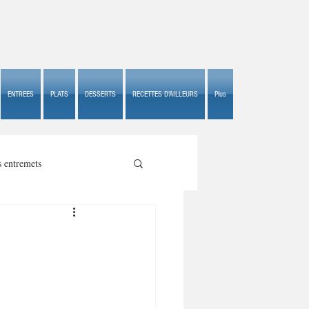
ENTREES
PLATS
DESSERTS
RECETTES D'AILLEURS
Plus
s entremets
s croustillants