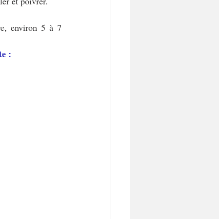
er et poivrer. 
e, environ 5 à 7 
e :