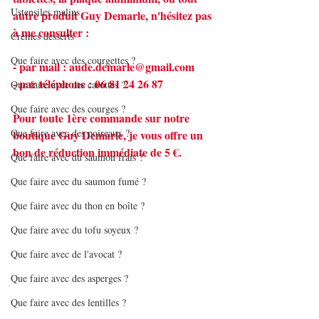
Ustensiles malins
autre produit Guy Demarle, n'hésitez pas 
à me consulter :
Crèmes desserts
Que faire avec des courgettes ?
- par mail : 
aude.demarle@gmail.com
- par téléphone : 06 81 24 26 87
Que faire avec des carottes ?
Que faire avec des courges ?
Pour toute 1ère commande sur notre 
Que faire avec des poireaux ?
boutique Guy Demarle, je vous offre un 
bon de réduction immédiate de 5 €.
Que faire avec du saumon frais ?
Que faire avec du saumon fumé ?
Que faire avec du thon en boîte ?
Que faire avec du tofu soyeux ?
Que faire avec de l'avocat ?
Que faire avec des asperges ?
Que faire avec des lentilles ?