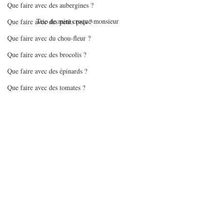
Que faire avec des aubergines ?
Trio de mini croque-monsieur
Que faire avec des petits pois ?
Que faire avec du chou-fleur ?
Que faire avec des brocolis ?
Que faire avec des épinards ?
Que faire avec des tomates ?
Que faire avec des flocons d'avoine
Que faire avec des pommes
Mes gourmandises - glaces/sorbets
Trio de mini croque-monsieur
Batchcooking en pas à pas
Articles sur batchcooking
Recettes Air Fryer