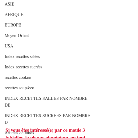
ASIE
AFRIQUE
EUROPE
Moyen-Orient
USA
Index recettes salées
Index recettes sucrées
recettes cookeo
recettes soup&co
INDEX RECETTES SALEES PAR NOMBRE
DE
INDEX RECETTES SUCREES PAR NOMBRE
D
Si vous êtes intéressé(e) par ce moule 3 
Articles de fonds
tablettes, la plaque aluminium, ou tout 