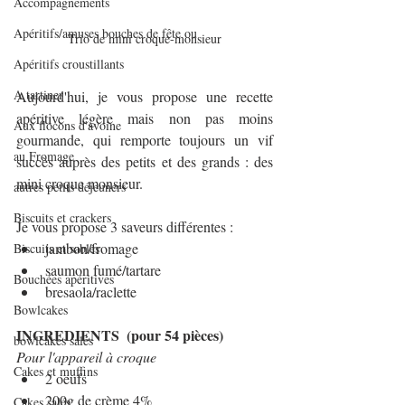
Accompagnements
Apéritifs/amuses bouches de fête ou
Trio de mini croque-monsieur
Apéritifs croustillants
A tartiner
Aujourd'hui, je vous propose une recette 
apéritive légère mais non pas moins 
Aux flocons d'avoine
gourmande, qui remporte toujours un vif 
au Fromage
succès auprès des petits et des grands : des 
mini croque monsieur.
autres petits déjeuners
Biscuits et crackers
Je vous propose 3 saveurs différentes :
jambon/fromage
Biscuits et sablés
saumon fumé/tartare
Bouchées apéritives
bresaola/raclette
Bowlcakes
INGREDIENTS  (pour 54 pièces)
bowlcakes salés
Pour l'appareil à croque
Cakes et muffins
2 oeufs
200g de crème 4%
Cakes salés