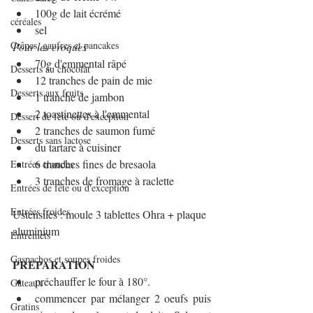
100g de lait écrémé
céréales
sel
Crêpes, gaufres et pancakes
Pour les croques
70g d'emmental râpé 
Desserts au chocolat
12 tranches de pain de mie
Desserts aux fruits
1 tranche de jambon
2 toastinettes à l'emmental
Dessert de fête ou d'exception
2 tranches de saumon fumé
Desserts sans lactose
du tartare à cuisiner
6 tranches fines de bresaola
Entrées chaudes
3 tranches de fromage à raclette
Entrées de fête ou d'exception
Entrées froides
Ustensiles : 
moule 3 tablettes Ohra
 + 
plaque 
aluminium
Entremets
Gaspachos et soupes froides
PREPARATION
préchauffer le four à 180°.
Gâteaux
commencer par mélanger 2 oeufs puis 
Gratins