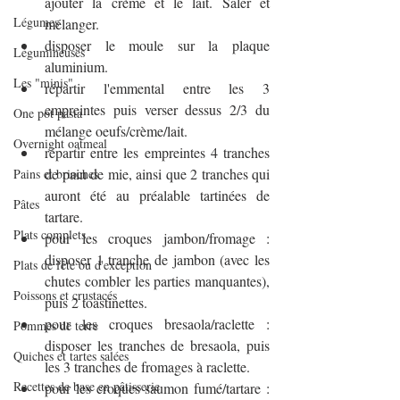
ajouter la crème et le lait. Saler et 
Légumes
mélanger.
disposer le moule sur la plaque 
Légumineuses
aluminium.
Les "minis"
répartir l'emmental entre les 3 
empreintes puis verser dessus 2/3 du 
One pot pasta
mélange oeufs/crème/lait.
Overnight oatmeal
répartir entre les empreintes 4 tranches 
de pain de mie, ainsi que 2 tranches qui 
Pains et brioches
auront été au préalable tartinées de 
Pâtes
tartare.
Plats complets
pour les croques jambon/fromage : 
disposer 1 tranche de jambon (avec les 
Plats de fête ou d'exception
chutes combler les parties manquantes), 
Poissons et crustacés
puis 2 toastinettes. 
pour les croques bresaola/raclette : 
Pommes de terre
disposer les tranches de bresaola, puis 
Quiches et tartes salées
les 3 tranches de fromages à raclette.
Recettes de base en pâtisserie
pour les croques saumon fumé/tartare : 