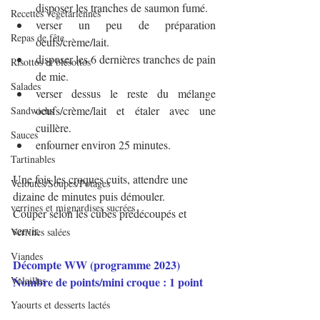
disposer les tranches de saumon fumé.
Recettes végétariennes
verser un peu de préparation 
Repas de fête
oeufs/crème/lait.
disposer les 6 dernières tranches de pain 
Risottos et blésottos
de mie.
Salades
verser dessus le reste du mélange 
oeufs/crème/lait et étaler avec une 
Sandwichs
cuillère.
Sauces
enfourner environ 25 minutes.
Tartinables
Une fois les croques cuits, attendre une 
Veloutés/Soupes/Potages
dizaine de minutes puis démouler.
verrines et mignardises sucrées
Couper selon les cubes prédécoupés et 
servir.
Verrines salées
Viandes
Décompte WW (programme 2023)
Volailles
Nombre de points/mini croque : 1 point
Yaourts et desserts lactés