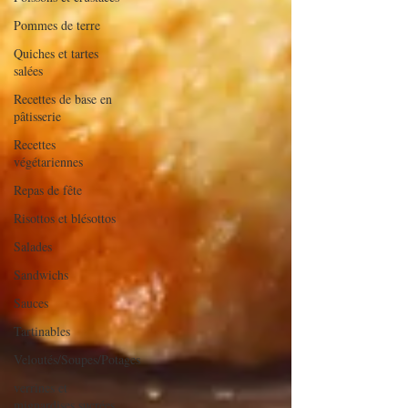
Pommes de terre
Quiches et tartes
salées
Recettes de base en
pâtisserie
Recettes
végétariennes
Repas de fête
Risottos et blésottos
Salades
Sandwichs
Sauces
Tartinables
Veloutés/Soupes/Potages
verrines et
mignardises sucrées