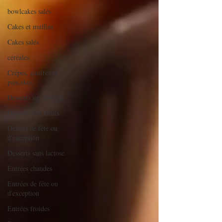
bowlcakes salés
Cakes et muffins
Cakes salés
céréales
Crêpes, gaufres et
pancakes
Desserts au chocolat
Desserts aux fruits
Dessert de fête ou
d'exception
Desserts sans lactose
Entrées chaudes
Entrées de fête ou
d'exception
Entrées froides