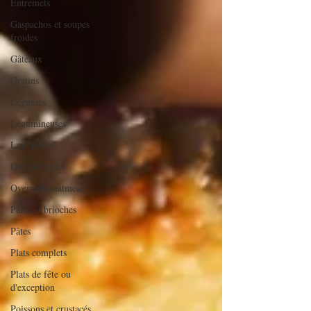
Entremets
Gaspachos et soupes
froides
Gâteaux
Gratins
Légumes
Légumineuses
Les "minis"
One pot pasta
Overnight oatmeal
Pains et brioches
Pâtes
Plats complets
Plats de fête ou
d'exception
Poissons et crustacés