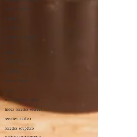
Verrines salées
Viandes
Volailles
Yaourts et desserts
lactés
ASIE
AFRIQUE
EUROPE
Moyen-Orient
USA
Index recettes salées
Index recettes sucrées
recettes cookeo
recettes soup&co