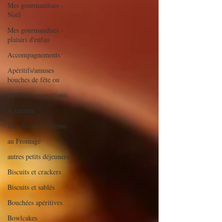
Mes gourmandises -
Noël
Mes gourmandises -
plaisirs d'enfan
Accompagnements
Apéritifs/amuses
bouches de fête ou
Apéritifs croustillants
A tartiner
Aux flocons d'avoine
au Fromage
autres petits déjeuners
Biscuits et crackers
Biscuits et sablés
Bouchées apéritives
Bowlcakes