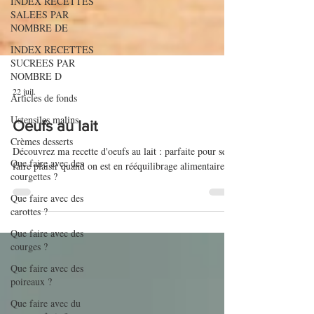
INDEX RECETTES
SALEES PAR
NOMBRE DE
INDEX RECETTES
SUCREES PAR
NOMBRE D
Articles de fonds
22 juil.
Ustensiles malins
Crèmes desserts
Oeufs au lait
Que faire avec des
courgettes ?
Découvrez ma recette d'oeufs au lait : parfaite pour se
faire plaisir quand on est en rééquilibrage alimentaire.
Que faire avec des
carottes ?
Que faire avec des
courges ?
Que faire avec des
poireaux ?
Que faire avec du