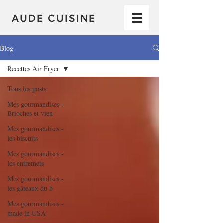
AUDE CUISINE
Blog
Recettes Air Fryer
Tous les posts
Mes gourmandises -
Brioches et vien
Mes gourmandises -
les biscuits
Mes gourmandises -
les entremets
Mes gourmandises -
les gâteaux du b
Mes gourmandises -
made in USA