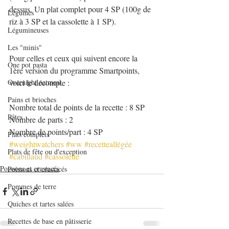
dessus. Un plat complet pour 4 SP (100g de 
Légumes
riz à 3 SP et la cassolette à 1 SP).
Légumineuses
Les "minis"
Pour celles et ceux qui suivent encore la 
One pot pasta
1ère version du programme Smartpoints, 
Overnight oatmeal
voici le décompte :
Pains et brioches
Nombre total de points de la recette : 8 SP
Pâtes
Nombre de parts : 2
Nombre de points/part : 4 SP
Plats complets
#weightwatchers
#ww
#recetteallégée
Plats de fête ou d'exception
#cabillaud
#cassolette
Poissons et crustacés
Poissons et crustacés
Pommes de terre
Quiches et tartes salées
Recettes de base en pâtisserie