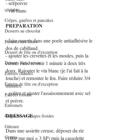
- sel/poivre
céréales
- vin blanc
Crêpes, gaufres et pancakes
PREPARATION
Desserts au chocolat
- faire revenir dans une poele antiadhésive le 
Desserts aux fruits
dos de cabillaud.
Dessert de fête ou d'exception
- ajouter les crevettes et les moules, puis la 
Desserts sans lactose
crème. Faire revenir 1 minute à deux très 
doux. Rajouter le vin blanc (je l'ai fait à la 
Entrées chaudes
louche) et remonter le feu. Faire réduire 3/4 
Entrées de fête ou d'exception
minutes.
- goûter et ajuster l'assaisonnement avec sel 
Entrées froides
et poivre.
Entremets
DRESSAGE
Gaspachos et soupes froides
Gâteaux
Dans une assiette creuse, déposer du riz 
Gratins
(100g pur moi = 3 SP) puis la cassolette 