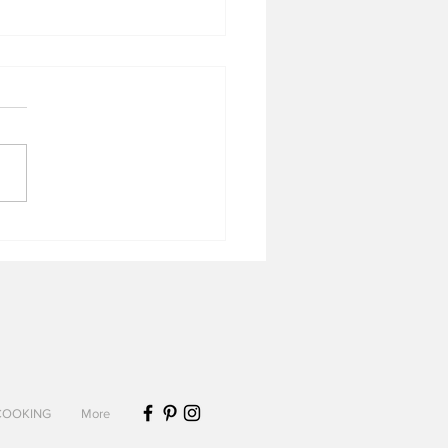
age de chèvre frais
COOKING
More