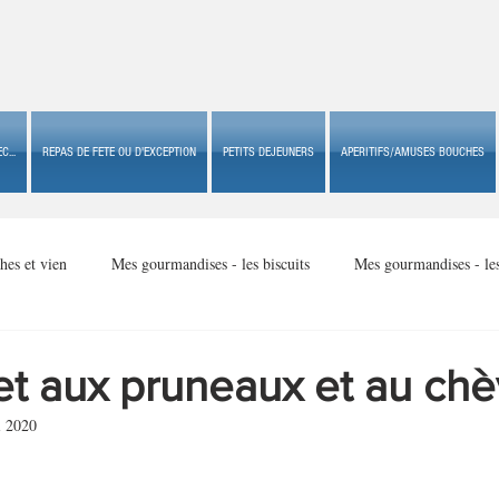
C...
REPAS DE FETE OU D'EXCEPTION
PETITS DEJEUNERS
APERITIFS/AMUSES BOUCHES
hes et vien
Mes gourmandises - les biscuits
Mes gourmandises - le
Mes gourmandises - made in USA
Mes gourmandises - Noël
t aux pruneaux et au chè
i 2020
Accompagnements
Apéritifs/amuses bouches de fête ou
Apéritif