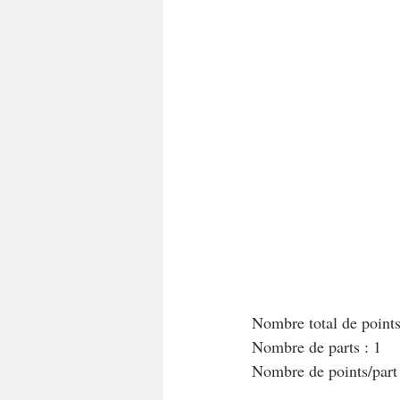
A tartiner
Aux flocons d'avoine
Bouchées apéritives
Bowlcakes
Crêpes, gaufres et pancakes
Desse
Entrées chaudes
Entrées de fête 
Nombre total de point
Nombre de parts : 1
Nombre de points/par