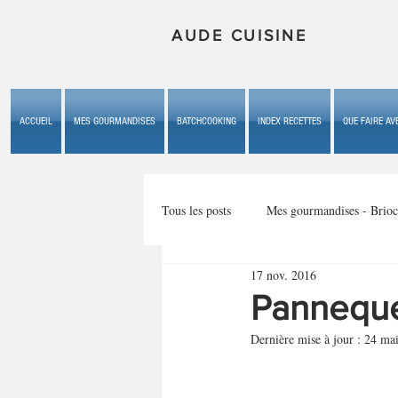
AUDE CUISINE
ACCUEIL
MES GOURMANDISES
BATCHCOOKING
INDEX RECETTES
QUE FAIRE AVE
Tous les posts
Mes gourmandises - Brioc
17 nov. 2016
Mes gourmandises - les gâteaux du b
Panneque
Dernière mise à jour :
24 ma
Mes gourmandises - plaisirs d'enfan