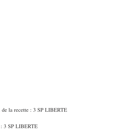
au Fromage
autres petits déjeuners
Biscuits et crackers
bowlcakes salés
Cakes et muffins
Cakes salés
céréales
rts au chocolat
Desserts aux fruits
Dessert de fête ou d'exception
ou d'exception
Entrées froides
s de la recette : 3 SP LIBERTE
t : 3 SP LIBERTE