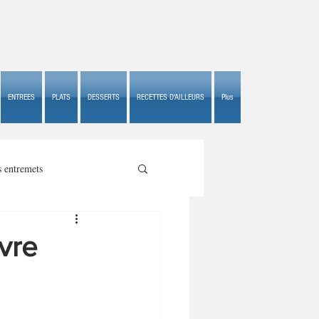
ENTREES
PLATS
DESSERTS
RECETTES D'AILLEURS
Plus
s entremets
vre
s croustillants