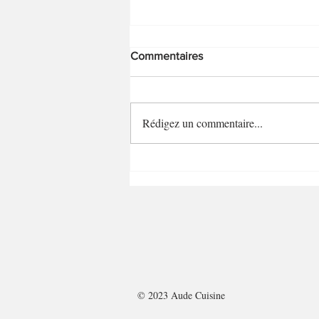
Commentaires
Rédigez un commentaire...
Bouchées fromagères ail et
fines herbes
© 2023 Aude Cuisine