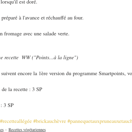
lorsqu'il est doré.
 préparé à l'avance et réchauffé au four.
en fromage avec une salade verte.
e recette  WW ("Points...à la ligne")
i suivent encore la 1ère version du programme Smartpoints, vo
de la recette : 3 SP
 : 3 SP
#recetteallégée
#brickauchèvre
#pannequetauxpruneauxetauc
es
Recettes végétariennes