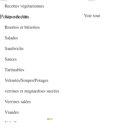
Recettes végétariennes
Posts récents
Voir tout
Repas de fête
Risottos et blésottos
Salades
Sandwichs
Sauces
Tartinables
Veloutés/Soupes/Potages
verrines et mignardises sucrées
Verrines salées
Viandes
Volailles
Yaourts et desserts lactés