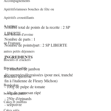
Accompagnements
Apéritifs/amuses bouches de fête ou
Apéritifs croustillants
A tartiner
Nombre total de points de la recette : 2 SP 
LIBERTE
Aux flocons d'avoine
Nombre de parts : 1
au Fromage
Nombre de points/part : 2 SP LIBERTE
autres petits déjeuners
INGREDIENTS
Biscuits et crackers
Biscuits et sablés
- 2 tranches de jambon 
découennées/degraissées (pour moi, tranché 
Bouchées apéritives
fin à l'italienne de Fleury Michon)
Bowlcakes
- 100g de pulpe de tomate
- 10g de parmesan râpé
bowlcakes salés
- 250g d'épinards
Cakes et muffins
- sel/poivre
Cakes salés