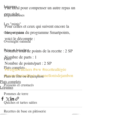
Légumes
Plat idéal pour compenser un autre repas un 
peu riche.
Légumineuses
Les "minis"
Pour celles et ceux qui suivent encore la 
1ère version du programme Smartpoints, 
One pot pasta
voici le décompte :
Overnight oatmeal
Pains et brioches
Nombre total de points de la recette : 2 SP
Nombre de parts : 1
Pâtes
Nombre de points/part : 2 SP
Plats complets
#weightwatchers
#ww
#recetteallégée
#cannellonisallégés
#cannellonisdejambon
Plats de fête ou d'exception
Plats complets
Poissons et crustacés
Légumes
Pommes de terre
Quiches et tartes salées
Recettes de base en pâtisserie