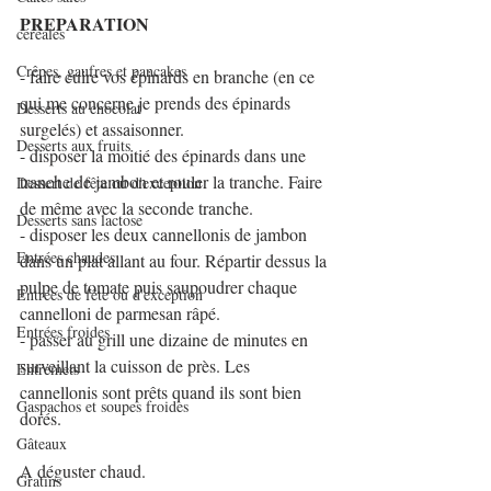
PREPARATION
céréales
Crêpes, gaufres et pancakes
- faire cuire vos épinards en branche (en ce 
qui me concerne je prends des épinards 
Desserts au chocolat
surgelés) et assaisonner.
Desserts aux fruits
- disposer la moitié des épinards dans une 
tranche de jambon et rouler la tranche. Faire 
Dessert de fête ou d'exception
de même avec la seconde tranche.
Desserts sans lactose
- disposer les deux cannellonis de jambon 
Entrées chaudes
dans un plat allant au four. Répartir dessus la 
pulpe de tomate puis saupoudrer chaque 
Entrées de fête ou d'exception
cannelloni de parmesan râpé.
Entrées froides
- passer au grill une dizaine de minutes en 
surveillant la cuisson de près. Les 
Entremets
cannellonis sont prêts quand ils sont bien 
Gaspachos et soupes froides
dorés.
Gâteaux
A déguster chaud.
Gratins