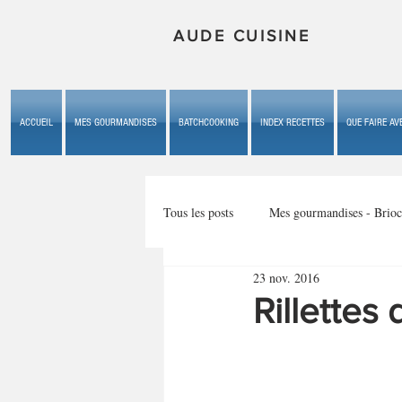
AUDE CUISINE
ACCUEIL
MES GOURMANDISES
BATCHCOOKING
INDEX RECETTES
QUE FAIRE AVE
Tous les posts
Mes gourmandises - Brioc
23 nov. 2016
Mes gourmandises - les gâteaux du b
Rillettes
Mes gourmandises - plaisirs d'enfan