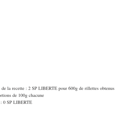
au Fromage
autres petits déjeuners
Biscuits et crackers
bowlcakes salés
Cakes et muffins
Cakes salés
céréales
rts au chocolat
Desserts aux fruits
Dessert de fête ou d'exception
ou d'exception
Entrées froides
 de la recette : 2 SP LIBERTE pour 600g de rillettes obtenus
ortions de 100g chacune
t : 0 SP LIBERTE