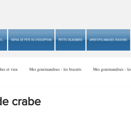
C...
REPAS DE FETE OU D'EXCEPTION
PETITS DEJEUNERS
APERITIFS/AMUSES BOUCHES
hes et vien
Mes gourmandises - les biscuits
Mes gourmandises - le
Mes gourmandises - made in USA
Mes gourmandises - Noël
 de crabe
Accompagnements
Apéritifs/amuses bouches de fête ou
Apéritif