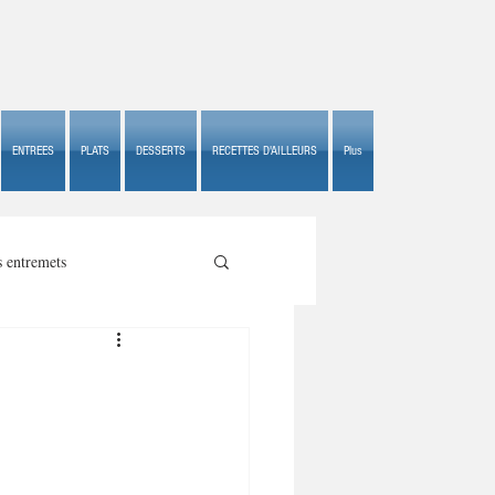
ENTREES
PLATS
DESSERTS
RECETTES D'AILLEURS
Plus
s entremets
s croustillants