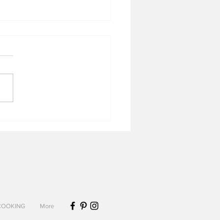
ntier gratiné de fruits de
et chou-fleur
COOKING
More