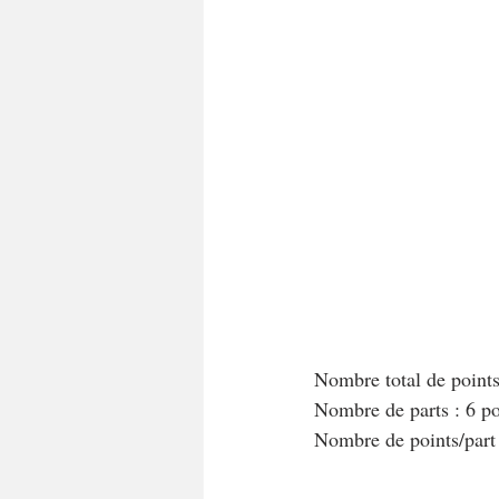
A tartiner
Aux flocons d'avoine
Bouchées apéritives
Bowlcakes
Crêpes, gaufres et pancakes
Desse
Entrées chaudes
Entrées de fête 
Nombre total de points
Nombre de parts : 6 p
Nombre de points/par