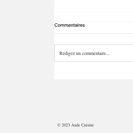
Commentaires
Rédigez un commentaire...
Mini-tartelettes poireaux/noix
de pétoncle
© 2023 Aude Cuisine