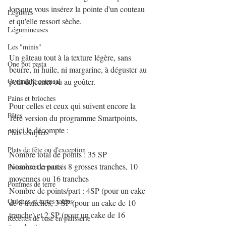
lorsque vous insérez la pointe d'un couteau 
Légumes
et qu'elle ressort sèche.
Légumineuses
Les "minis"
Un gâteau tout à la texture légère, sans 
One pot pasta
beurre, ni huile, ni margarine, à déguster au 
Overnight oatmeal
petit déjeuner ou au goûter.
Pains et brioches
Pour celles et ceux qui suivent encore la 
Pâtes
1ère version du programme Smartpoints, 
voici le décompte :
Plats complets
Plats de fête ou d'exception
Nombre total de points : 35 SP
Nombre de parts : 8 grosses tranches, 10 
Poissons et crustacés
moyennes ou 16 tranches
Pommes de terre
Nombre de points/part : 4SP (pour un cake 
Quiches et tartes salées
de 8 tranches, 3 SP (pour un cake de 10 
tranche) et 2 SP (pour un cake de 16 
Recettes de base en pâtisserie