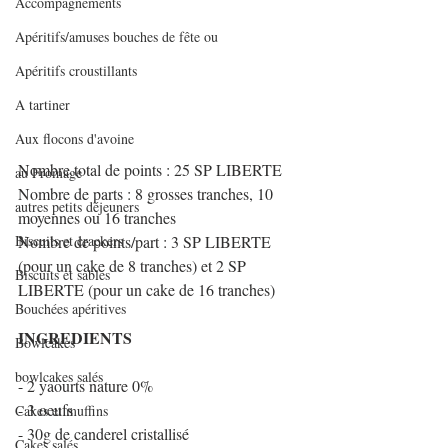
Accompagnements
Apéritifs/amuses bouches de fête ou
Apéritifs croustillants
A tartiner
Aux flocons d'avoine
Nombre total de points : 25 SP LIBERTE
au Fromage
Nombre de parts : 8 grosses tranches, 10 
autres petits déjeuners
moyennes ou 16 tranches
Biscuits et crackers
Nombre de points/part : 3 SP LIBERTE 
(pour un cake de 8 tranches) et 2 SP 
Biscuits et sablés
LIBERTE (pour un cake de 16 tranches)
Bouchées apéritives
INGREDIENTS
Bowlcakes
bowlcakes salés
- 2 yaourts nature 0%
- 3 oeufs
Cakes et muffins
- 30g de canderel cristallisé
Cakes salés