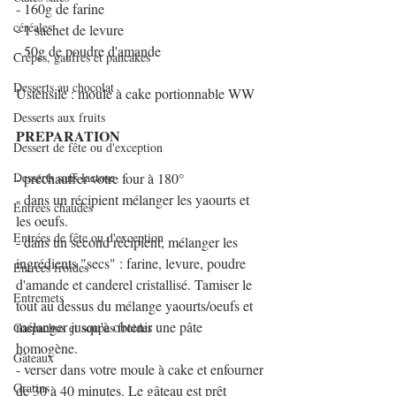
- 160g de farine
céréales
- 1 sachet de levure
- 50g de poudre d'amande
Crêpes, gaufres et pancakes
Desserts au chocolat
Ustensile : moule à cake portionnable WW
Desserts aux fruits
PREPARATION
Dessert de fête ou d'exception
Desserts sans lactose
- préchauffer votre four à 180°
- dans un récipient mélanger les yaourts et 
Entrées chaudes
les oeufs.
Entrées de fête ou d'exception
- dans un second récipient, mélanger les 
ingrédients "secs" : farine, levure, poudre 
Entrées froides
d'amande et canderel cristallisé. Tamiser le 
Entremets
tout au dessus du mélange yaourts/oeufs et 
mélanger jusqu'à obtenir une pâte 
Gaspachos et soupes froides
homogène.
Gâteaux
- verser dans votre moule à cake et enfourner 
Gratins
de 30 à 40 minutes. Le gâteau est prêt 