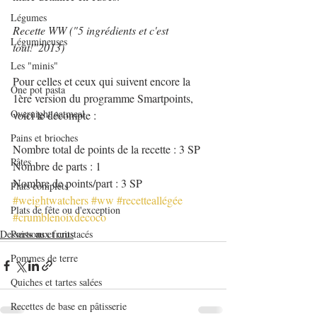
Légumes
Recette WW ("5 ingrédients et c'est 
Légumineuses
tout!"2013)
Les "minis"
Pour celles et ceux qui suivent encore la 
One pot pasta
1ère version du programme Smartpoints, 
Overnight oatmeal
voici le décompte :
Pains et brioches
Nombre total de points de la recette : 3 SP
Pâtes
Nombre de parts : 1
Nombre de points/part : 3 SP
Plats complets
#weightwatchers
#ww
#recetteallégée
Plats de fête ou d'exception
#crumblenoixdecoco
Desserts aux fruits
Poissons et crustacés
Pommes de terre
Quiches et tartes salées
Recettes de base en pâtisserie