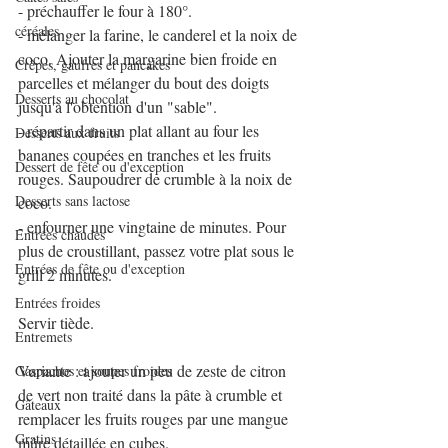
- préchauffer le four à 180°.
céréales
- mélanger la farine, le canderel et la noix de 
coco. Ajouter la margarine bien froide en 
Crêpes, gaufres et pancakes
parcelles et mélanger du bout des doigts 
Desserts au chocolat
jusqu'à l'obtention d'un "sable".
- répartir dans un plat allant au four les 
Desserts aux fruits
bananes coupées en tranches et les fruits 
Dessert de fête ou d'exception
rouges. Saupoudrer de crumble à la noix de 
Desserts sans lactose
coco.
- enfourner une vingtaine de minutes. Pour 
Entrées chaudes
plus de croustillant, passez votre plat sous le 
Entrées de fête ou d'exception
grill 2 minutes.
Entrées froides
Servir tiède.
Entremets
Variante : ajouter un peu de zeste de citron 
Gaspachos et soupes froides
de vert non traité dans la pâte à crumble et 
Gâteaux
remplacer les fruits rouges par une mangue 
Gratins
mûre détaillée en cubes.