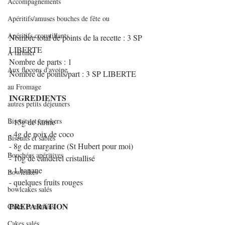
Accompagnements
Apéritifs/amuses bouches de fête ou
Apéritifs croustillants
Nombre total de points de la recette : 3 SP 
LIBERTE
A tartiner
Nombre de parts : 1
Aux flocons d'avoine
Nombre de points/part : 3 SP LIBERTE
au Fromage
INGREDIENTS
autres petits déjeuners
Biscuits et crackers
- 15g de farine
- 4g de noix de coco
Biscuits et sablés
- 8g de margarine (St Hubert pour moi)
Bouchées apéritives
- 10g de canderel cristallisé
- 1 banane
Bowlcakes
- quelques fruits rouges 
bowlcakes salés
PREPARATION
Cakes et muffins
Cakes salés