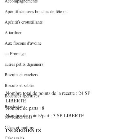
Accompagnements
Apéritifs/amuses bouches de fête ou
Apéritifs croustillants
A tartiner
Aux flocons d'avoine
au Fromage
autres petits déjeuners
Biscuits et crackers
Biscuits et sablés
Nombre total de points de la recette : 24 SP 
Bouchées apéritives
LIBERTE
Bowlcakes
Nombre de parts : 8
Nombre de points/part : 3 SP LIBERTE
bowlcakes salés
Cakes et muffins
INGREDIENTS
Cakes salés