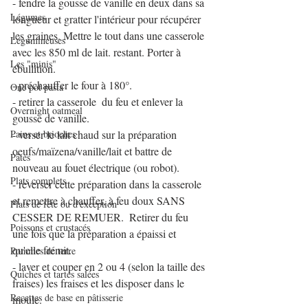
- fendre la gousse de vanille en deux dans sa 
Légumes
longueur et gratter l'intérieur pour récupérer 
les graines. Mettre le tout dans une casserole 
Légumineuses
avec les 850 ml de lait. restant. Porter à 
Les "minis"
ébullition.
- préchauffer le four à 180°.
One pot pasta
- retirer la casserole  du feu et enlever la 
Overnight oatmeal
gousse de vanille.
Pains et brioches
- verser le lait chaud sur la préparation 
oeufs/maïzena/vanille/lait et battre de 
Pâtes
nouveau au fouet électrique (ou robot).
Plats complets
- reverser cette préparation dans la casserole 
et remettre à chauffer, à feu doux SANS 
Plats de fête ou d'exception
CESSER DE REMUER.  Retirer du feu 
Poissons et crustacés
une fois que la préparation a épaissi et 
qu'elle frémit.
Pommes de terre
- laver et couper en 2 ou 4 (selon la taille des 
Quiches et tartes salées
fraises) les fraises et les disposer dans le 
Recettes de base en pâtisserie
moule.