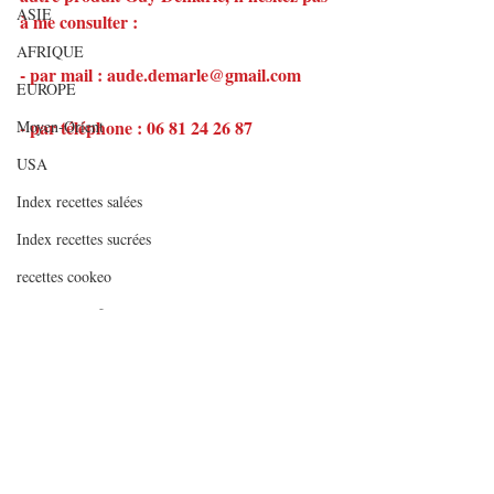
ASIE
à me consulter :
AFRIQUE
- par mail : aude.demarle@gmail.com
EUROPE
- par téléphone : 06 81 24 26 87
Moyen-Orient
USA
Index recettes salées
Index recettes sucrées
recettes cookeo
recettes soup&co
INDEX RECETTES SALEES PAR NOMBRE
DE
INDEX RECETTES SUCREES PAR NOMBRE
D
#weightwatchers
#ww
#recetteallégée
#flansanspâte
#flansanspâteauxfraises
Articles de fonds