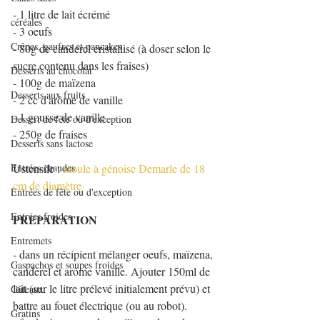
- 1 litre de lait écrémé
céréales
- 3 oeufs
Crêpes, gaufres et pancakes
- 80g de canderel cristallisé (à doser selon le 
sucre contenu dans les fraises)
Desserts au chocolat
- 100g de maïzena
Desserts aux fruits
- 2 cc d'arôme de vanille
- 1 gousse de vanille
Dessert de fête ou d'exception
- 250g de fraises
Desserts sans lactose
Entrées chaudes
Ustensile : 
moule à génoise Demarle de 18 
cm de diamètre
Entrées de fête ou d'exception
Entrées froides
PREPARATION
Entremets
- dans un récipient mélanger oeufs, maïzena, 
Gaspachos et soupes froides
canderel et arôme vanille. Ajouter 150ml de 
lait (sur le litre prélevé initialement prévu) et 
Gâteaux
battre au fouet électrique (ou au robot).
Gratins