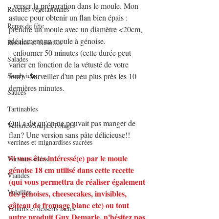
- verser la préparation dans le moule. Mon 
Recettes végétariennes
astuce pour obtenir un flan bien épais : 
Repas de fête
prendre un moule avec un diamètre <20cm, 
idéalement un moule à génoise.
Risottos et blésottos
- enfourner 50 minutes (cette durée peut 
Salades
varier en fonction de la vétusté de votre 
Sandwichs
four).  Surveiller d'un peu plus près les 10 
dernières minutes. 
Sauces
Tartinables
Qui a dit qu'on ne pouvait pas manger de 
Veloutés/Soupes/Potages
flan? Une version sans pâte délicieuse!!
verrines et mignardises sucrées
Si vous êtes intéressé(e) par le moule 
Verrines salées
génoise 18 cm utilisé dans cette recette 
Viandes
(qui vous permettra de réaliser également 
Volailles
des génoises, cheesecakes, invisibles, 
gâteau de fromage blanc etc) ou tout 
Yaourts et desserts lactés
autre produit Guy Demarle, n'hésitez pas 