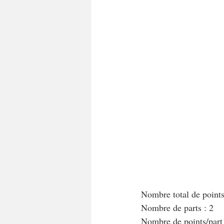
A tartiner
Aux flocons d'avoine
Bouchées apéritives
Bowlcakes
Crêpes, gaufres et pancakes
Desse
Entrées chaudes
Entrées de fête 
Nombre total de point
Nombre de parts : 2
Nombre de points/par