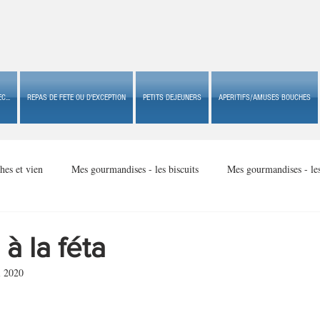
C...
REPAS DE FETE OU D'EXCEPTION
PETITS DEJEUNERS
APERITIFS/AMUSES BOUCHES
hes et vien
Mes gourmandises - les biscuits
Mes gourmandises - le
Mes gourmandises - made in USA
Mes gourmandises - Noël
à la féta
i 2020
Accompagnements
Apéritifs/amuses bouches de fête ou
Apéritif