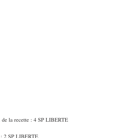
au Fromage
autres petits déjeuners
Biscuits et crackers
bowlcakes salés
Cakes et muffins
Cakes salés
céréales
rts au chocolat
Desserts aux fruits
Dessert de fête ou d'exception
ou d'exception
Entrées froides
s de la recette : 4 SP LIBERTE
t : 2 SP LIBERTE