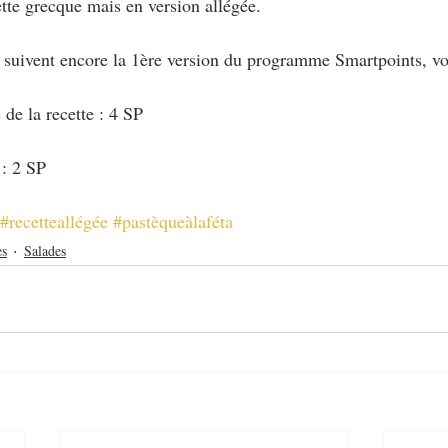
tte grecque mais en version allégée.
i suivent encore la 1ère version du programme Smartpoints, vo
de la recette : 4 SP
 : 2 SP
#recetteallégée
#pastèqueàlaféta
es
Salades