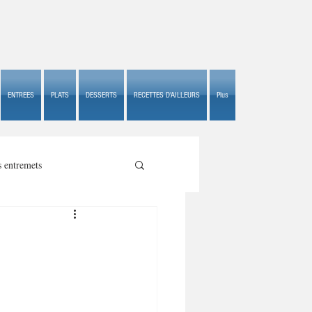
ENTREES
PLATS
DESSERTS
RECETTES D'AILLEURS
Plus
s entremets
s croustillants