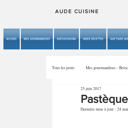
AUDE CUISINE
ACCUEIL
MES GOURMANDISES
BATCHCOOKING
INDEX RECETTES
QUE FAIRE AVE
Tous les posts
Mes gourmandises - Brioc
25 juin 2017
Mes gourmandises - les gâteaux du b
Pastèque 
Dernière mise à jour :
24 ma
Mes gourmandises - plaisirs d'enfan