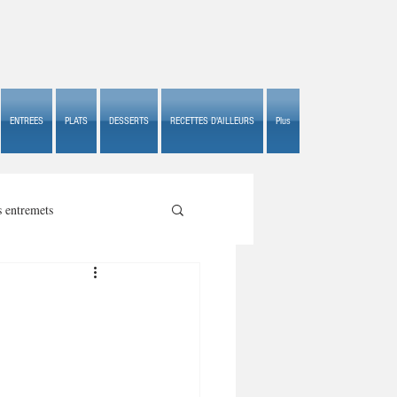
ENTREES
PLATS
DESSERTS
RECETTES D'AILLEURS
Plus
s entremets
s croustillants