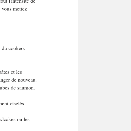
ut l'intensité de 
e vous mettez 
e du cookeo. 
âtes et les 
langer de nouveau.
 cubes de saumon. 
ent ciselés.
wlcakes ou les 