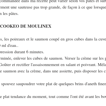
ecommandée dans ma recette peut varier selon vos pâtes et surto
lement une sauteuse pas trop grande, de façon à ce que lorsqu
n les pâtes.
 COOKEO DE MOULINEX
hes, les poireaux et le saumon coupé en gros cubes dans la cuv
 ml d'eau..
pression durant 6 minutes.
erminée, enlever les cubes de saumon. Verser la crème sur les p
Goûter et rectifier l'assaisonnement en salant et poivrant. Mé
 le saumon avec la crème, dans une assiette, puis disposer les
spouvez saupoudrer votre plat de quelques brins d'aneth finem
 le plat tendance du moment, tout comme l'ont été avant les bo