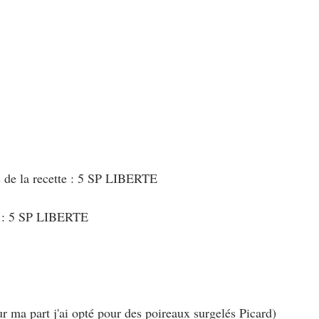
au Fromage
autres petits déjeuners
Biscuits et crackers
bowlcakes salés
Cakes et muffins
Cakes salés
céréales
rts au chocolat
Desserts aux fruits
Dessert de fête ou d'exception
s de la recette : 5 SP LIBERTE
ou d'exception
Entrées froides
t : 5 SP LIBERTE
r ma part j'ai opté pour des poireaux surgelés Picard)