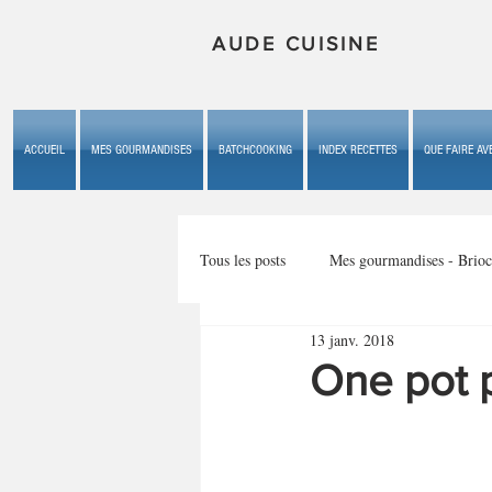
AUDE CUISINE
ACCUEIL
MES GOURMANDISES
BATCHCOOKING
INDEX RECETTES
QUE FAIRE AVE
Tous les posts
Mes gourmandises - Brioc
13 janv. 2018
Mes gourmandises - les gâteaux du b
One pot 
Mes gourmandises - plaisirs d'enfan