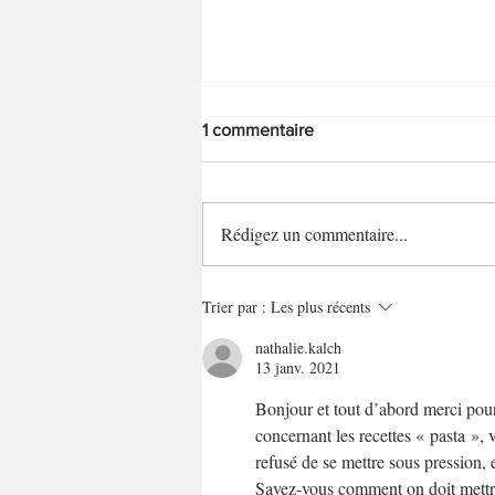
1 commentaire
Savarins hot dog
Rédigez un commentaire...
Trier par :
Les plus récents
nathalie.kalch
13 janv. 2021
Bonjour et tout d’abord merci pour t
concernant les recettes « pasta », 
refusé de se mettre sous pression, 
Savez-vous comment on doit mettre