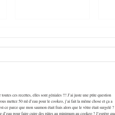
Brick
Oeufs cocotte au saumon
fumé
outes ces recettes, elles sont géniales !!! J’ai juste une ptite question 
vous mettez 50 ml d’eau pour le cookeo, j’ai fait la même chose et ça a 
est-ce parce que mon saumon était frais alors que le vôtre était surgelé ? 
 d’eau pour faire cuire des pâtes au minimum au cookeo ? J’espère qu