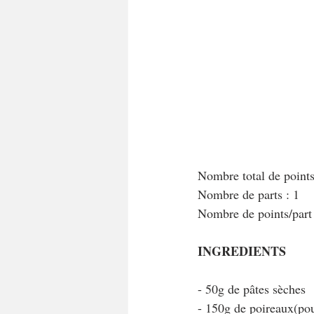
A tartiner
Aux flocons d'avoine
Bouchées apéritives
Bowlcakes
Crêpes, gaufres et pancakes
Desse
Nombre total de point
Entrées chaudes
Entrées de fête 
Nombre de parts : 1
Nombre de points/par
INGREDIENTS 
- 50g de pâtes sèches
- 150g de poireaux(pou