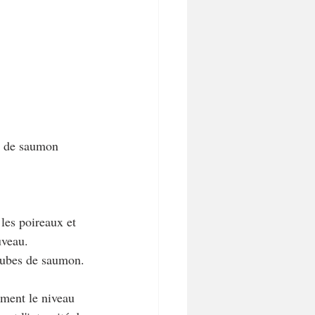
vé de saumon 
 les poireaux et 
uveau.
 cubes de saumon. 
ement le niveau 