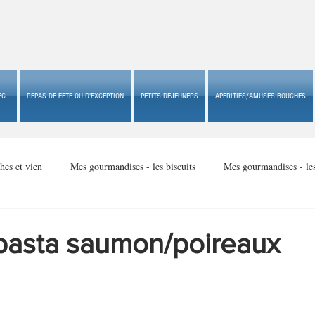
C...
REPAS DE FETE OU D'EXCEPTION
PETITS DEJEUNERS
APERITIFS/AMUSES BOUCHES
hes et vien
Mes gourmandises - les biscuits
Mes gourmandises - le
Mes gourmandises - made in USA
Mes gourmandises - Noël
pasta saumon/poireaux
Accompagnements
Apéritifs/amuses bouches de fête ou
Apéritif