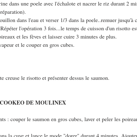
rine dans une poele avec l'échalote et nacrer le riz durant 2 m
préparation).
 bouillon dans l'eau et verser 1/3 dans la poele..remuer jusqu'à 
. Répéter l'opération 3 fois...le temps de cuisson d'un risotto e
poireaux et les fèves et laisser cuire 3 minutes de plus.
vapeur et le couper en gros cubes.
tte creuse le risotto et présenter dessus le saumon.
 COOKEO DE MOULINEX
nts : couper le saumon en gros cubes, laver et peler les poirea
ans la cuve et lance le mode "dorer" durant 4 minutes. Ajouter