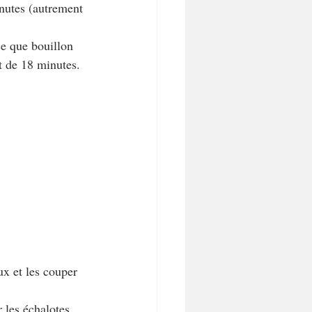
inutes (autrement 
ce que bouillon 
st de 18 minutes.
ux et les couper 
 les échalotes 