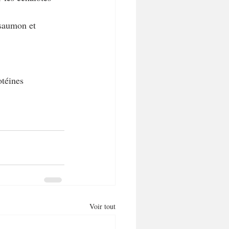
 saumon et 
otéines 
Voir tout