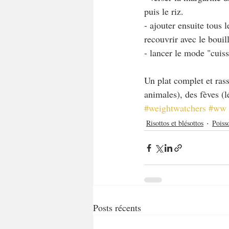
puis le riz.
- ajouter ensuite tous 
recouvrir avec le boui
- lancer le mode "cuis
Un plat complet et rass
animales), des fèves (l
#weightwatchers
#ww
Risottos et blésottos
Poiss
Posts récents