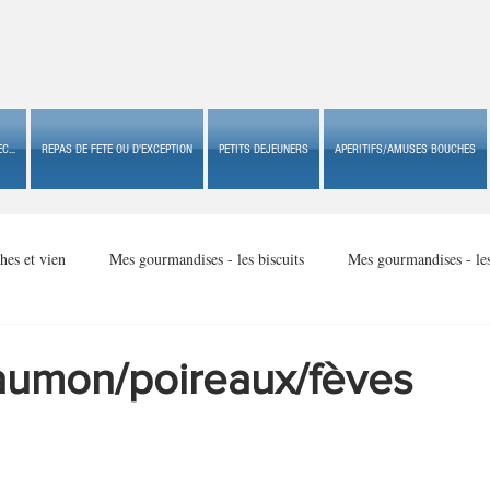
C...
REPAS DE FETE OU D'EXCEPTION
PETITS DEJEUNERS
APERITIFS/AMUSES BOUCHES
hes et vien
Mes gourmandises - les biscuits
Mes gourmandises - le
Mes gourmandises - made in USA
Mes gourmandises - Noël
saumon/poireaux/fèves
Accompagnements
Apéritifs/amuses bouches de fête ou
Apéritif