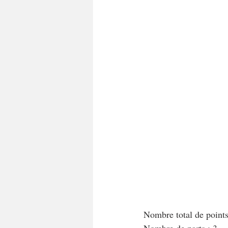
A tartiner
Aux flocons d'avoine
Bouchées apéritives
Bowlcakes
Crêpes, gaufres et pancakes
Desse
Entrées chaudes
Entrées de fête 
Nombre total de point