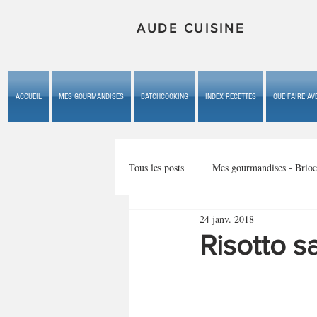
AUDE CUISINE
ACCUEIL
MES GOURMANDISES
BATCHCOOKING
INDEX RECETTES
QUE FAIRE AVE
Tous les posts
Mes gourmandises - Brioc
24 janv. 2018
Mes gourmandises - les gâteaux du b
Risotto 
Mes gourmandises - plaisirs d'enfan