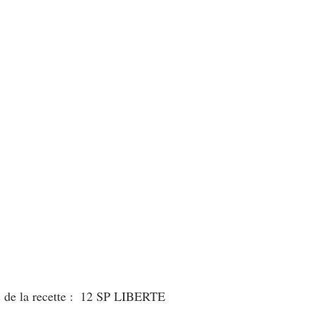
au Fromage
autres petits déjeuners
Biscuits et crackers
bowlcakes salés
Cakes et muffins
Cakes salés
céréales
rts au chocolat
Desserts aux fruits
Dessert de fête ou d'exception
ou d'exception
Entrées froides
s de la recette :  12 SP LIBERTE