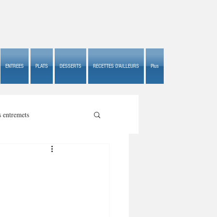
ENTREES
PLATS
DESSERTS
RECETTES D'AILLEURS
Plus
s entremets
s croustillants