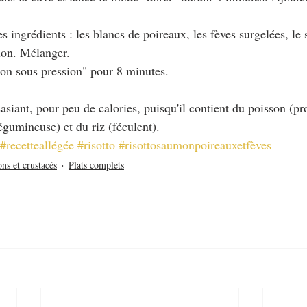
les ingrédients : les blancs de poireaux, les fèves surgelées, le
llon. Mélanger.
son sous pression" pour 8 minutes.
asiant, pour peu de calories, puisqu'il contient du poisson (pr
égumineuse) et du riz (féculent).
#recetteallégée
#risotto
#risottosaumonpoireauxetfèves
ons et crustacés
Plats complets