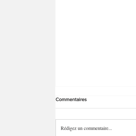
Commentaires
Savarins hot dog
Rédigez un commentaire...