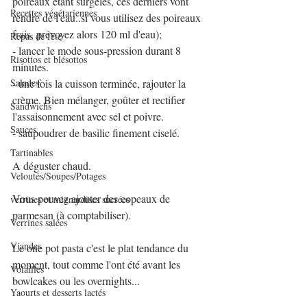
poireaux étant surgelés, ces derniers vont 
Recettes végétariennes
rendre de l'eau..si vous utilisez des poireaux 
frais, prévoyez alors 120 ml d'eau);
Repas de fête
- lancer le mode sous-pression durant 8 
Risottos et blésottos
minutes.
Salades
- une fois la cuisson terminée, rajouter la 
crème. Bien mélanger, goûter et rectifier 
Sandwichs
l'assaisonnement avec sel et poivre.
Sauces
- saupoudrer de basilic finement ciselé.
Tartinables
A déguster chaud.
Veloutés/Soupes/Potages
Vous pouvez ajouter des copeaux de 
verrines et mignardises sucrées
parmesan (à comptabiliser).
Verrines salées
Viandes
Le one pot pasta c'est le plat tendance du 
moment, tout comme l'ont été avant les 
Volailles
bowlcakes ou les overnights...
Yaourts et desserts lactés