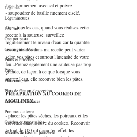
l'assaisonnement avec sel et poivre.
Légumes
- saupoudrer de basilic finement ciselé.
Légumineuses
Dans tous les cas, quand vous réalisez cette 
Les "minis"
recette à la sauteuse, surveillez 
One pot pasta
régulièrement le niveau d'eau car la quantité 
Overnight oatmeal
recommandée dans ma recette peut varier 
selon vos pâtes et surtout l'intensité de votre 
Pains et brioches
feu...Prenez également une sauteuse pas trop 
Pâtes
grande, de façon à ce que lorsque vous 
mettez l'eau, elle recouvre bien les pâtes.
Plats complets
Plats de fête ou d'exception
PREAPRATION AU COOKEO DE 
MOULINEX
Poissons et crustacés
Pommes de terre
- placer les pâtes sèches, les poireaux et les 
Quiches et tartes salées
crevettes dans la cuve du cookeo. Recouvrir 
le tout de 100 ml d'eau (en effet, les 
Recettes de base en pâtisserie