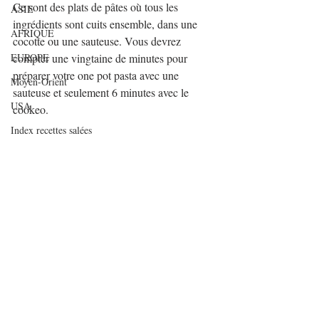
Ce sont des plats de pâtes où tous les 
ASIE
ingrédients sont cuits ensemble, dans une 
AFRIQUE
cocotte ou une sauteuse. Vous devrez 
EUROPE
compter une vingtaine de minutes pour 
préparer votre one pot pasta avec une 
Moyen-Orient
sauteuse et seulement 6 minutes avec le 
USA
cookeo.
Index recettes salées
Index recettes sucrées
#weightwatchers
#ww
#recetteallégée
#recettecookeo
recettes cookeo
#onepotpastacrevettespoireaux
recettes soup&co
Pâtes
INDEX RECETTES SALEES PAR NOMBRE
Légumes
DE
One pot pasta
INDEX RECETTES SUCREES PAR NOMBRE
D
Articles de fonds