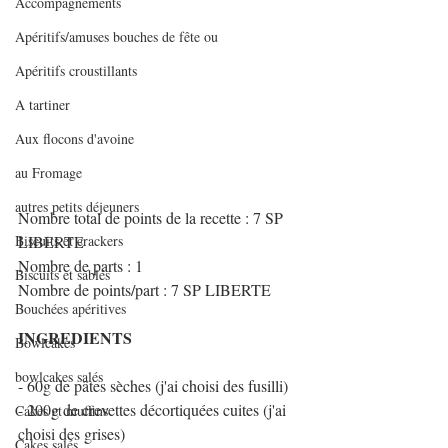
Accompagnements
Apéritifs/amuses bouches de fête ou
Apéritifs croustillants
A tartiner
Aux flocons d'avoine
au Fromage
autres petits déjeuners
Nombre total de points de la recette : 7 SP 
Biscuits et crackers
LIBERTE
Nombre de parts : 1
Biscuits et sablés
Nombre de points/part : 7 SP LIBERTE
Bouchées apéritives
INGREDIENTS 
Bowlcakes
bowlcakes salés
- 60g de pâtes sèches (j'ai choisi des fusilli)
- 200g de crevettes décortiquées cuites (j'ai 
Cakes et muffins
choisi des grises)
Cakes salés