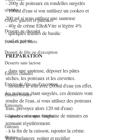
- 200g de poireaux en rondelles surgelés
céréales
- 100ml d'eau si vou sutilisez un cookeo et 
200 ml si vous utilisez une sauteuse
Crêpes, gaufres et pancakes
- 40g de crème Elle&Vire si légère 4%
Desserts au chocolat
- quelques feuilles de basilic
- sel et poivre
Desserts aux fruits
Dessert de fête ou d'exception
PREPARATION
Desserts sans lactose
- dans une sauteuse, déposer les pâtes 
Entrées chaudes
sèches, les poireaux et les crevettes.
Entrées de fête ou d'exception
- mouiller le tout avec 200ml d'eau (en effet, 
les poireaux étant surgelés, ces derniers vont 
Entrées froides
rendre de l'eau..si vous utilisez des poireaux 
Entremets
frais, prévoyez alors 120 ml d'eau)
- laisser cuire une vingtaine de minutes en 
Gaspachos et soupes froides
remuant régulièrement.
Gâteaux
- à la fin de la cuisson, rajouter la crème. 
Gratins
Bien mélanger, goûter et rectifier 