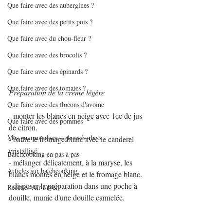
Que faire avec des aubergines ?
Que faire avec des petits pois ?
Que faire avec du chou-fleur ?
Que faire avec des brocolis ?
Que faire avec des épinards ?
Que faire avec des tomates ?
Préparation de la crème légère
Que faire avec des flocons d'avoine
- monter les blancs en neige avec 1cc de jus 
Que faire avec des pommes
de citron.
Mes gourmandises - glaces/sorbets
- battre le fromage blanc avec le canderel 
cristallisé.
Batchcooking en pas à pas
- mélanger délicatement, à la maryse, les 
Articles sur batchcooking
blancs montés en neige et le fromage blanc.
- disposer la préparation dans une poche à 
Recettes Air Fryer
douille, munie d'une douille cannelée.