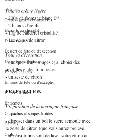
céréales
Pour la crème légère
- 200g de fromage blanc 0%
Crêpes, gaufres et pancakes
- 2 blancs d'oeufs
Desserts au chocolat
- 10g de canderel cristallisé
- 1cc de jus de citron
Desserts aux fruits
Dessert de fête ou d'exception
Pour la décoration
Desserts sans lactose
- quelques fruits rouges : j'ai choisi des 
myrtilles et des framboises
Entrées chaudes
- un zeste de citron
Entrées de fête ou d'exception
PREPARATION
Entrées froides
Entremets
Préparation de la meringue française
Gaspachos et soupes froides
- disposer dans un bol le sucre semoule avec 
Gâteaux
le zeste de citron (que vous aurez prélevé 
Gratins
après avoir pris soin de laver votre citron au 