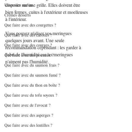
disposer sur une grille. Elles doivent être 
Ustensiles malins
bien fermes, cuites à l'extérieur et moelleuses 
Crèmes desserts
à l'intérieur.
Que faire avec des courgettes ?
Vous pouvez réaliser vos meringues 
Que faire avec des carottes ?
quelques jours avant. Une seule 
Que faire avec des courges ?
recommandation cependant : les garder à 
l'abri de l'humidité car les meringues 
Que faire avec des poireaux ?
n'aiment pas l'humidité.
Que faire avec du saumon frais ?
Que faire avec du saumon fumé ?
Que faire avec du thon en boîte ?
Que faire avec du tofu soyeux ?
Que faire avec de l'avocat ?
Que faire avec des asperges ?
Que faire avec des lentilles ?