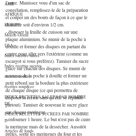
l'autre. Munissez vous d'un sac de 
ASIE
congélation, remplissez-le de la préparation 
AFRIQUE
et couper un des bouts de façon à ce que le 
diamètre soit d'environ 1/2 cm.
EUROPE
- disposer la feuille de cuisson sur une 
Moyen-Orient
plaque aluminium. Se munir de la poche à 
USA
douille et former des disques en partant du 
centre pour aller vers l'extérieur (comme un 
Index recettes salées
escargot si vous préférez). Tamiser du sucre 
Index recettes sucrées
glace sur chacun des disques. Se munir de 
nouveau de la poche à douille et former un 
recettes cookeo
petit rebord sur la bordure la plus extérieure 
recettes soup&co
de chaque disque (ce qui permettra de 
INDEX RECETTES SALEES PAR NOMBRE
disposer la crème sans qu'elle se répande 
DE
partout). Tamiser de nouveau le sucre glace 
sur chaque meringue.
INDEX RECETTES SUCREES PAR NOMBRE
- enfourner 1 heure. Le but n'est pas de cuire 
D
la meringue mais de la dessécher. Aussitôt 
Articles de fonds
prêtes, sortir les meringues du four et les 