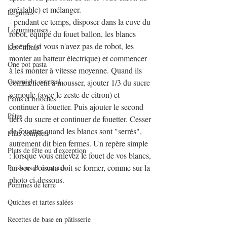
préalable) et mélanger.
Légumes
- pendant ce temps, disposer dans la cuve du 
Légumineuses
robot, équipé du fouet ballon, les blancs 
d'oeufs (si vous n'avez pas de robot, les 
Les "minis"
monter au batteur électrique) et commencer 
One pot pasta
à les monter à vitesse moyenne. Quand ils 
Overnight oatmeal
commencent à mousser, ajouter 1/3 du sucre 
semoule (avec le zeste de citron) et 
Pains et brioches
continuer à fouetter. Puis ajouter le second 
Pâtes
tiers du sucre et continuer de fouetter. Cesser 
de fouetter quand les blancs sont "serrés", 
Plats complets
autrement dit bien fermes. Un repère simple 
Plats de fête ou d'exception
: lorsque vous enlevez le fouet de vos blancs, 
un bec d'oiseau doit se former, comme sur la 
Poissons et crustacés
photo ci-dessous.
Pommes de terre
Quiches et tartes salées
Recettes de base en pâtisserie