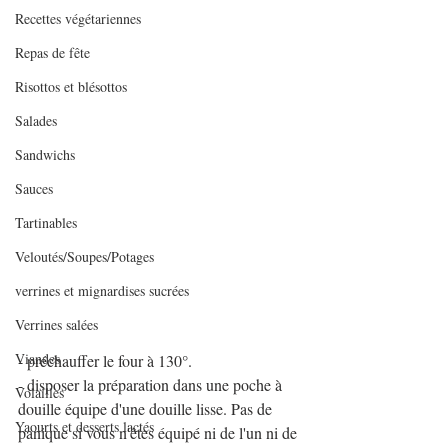
Recettes végétariennes
Repas de fête
Risottos et blésottos
Salades
Sandwichs
Sauces
Tartinables
Veloutés/Soupes/Potages
verrines et mignardises sucrées
Verrines salées
Viandes
- préchauffer le four à 130°.
- disposer la préparation dans une poche à 
Volailles
douille équipe d'une douille lisse. Pas de 
Yaourts et desserts lactés
panique si vous n'êtes équipé ni de l'un ni de 