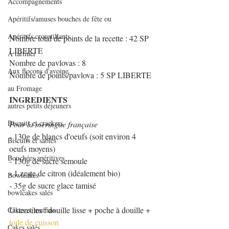
Accompagnements
Apéritifs/amuses bouches de fête ou
Apéritifs croustillants
Nombre total de points de la recette : 42 SP 
LIBERTE
A tartiner
Nombre de pavlovas : 8
Aux flocons d'avoine
Nombre de points/pavlova : 5 SP LIBERTE
au Fromage
INGREDIENTS
autres petits déjeuners
Biscuits et crackers
Pour la meringue française
- 130g de blancs d'oeufs (soit environ 4 
Biscuits et sablés
oeufs moyens)
Bouchées apéritives
- 130g de sucre semoule
- 1 zeste de citron (idéalement bio)
Bowlcakes
- 35g de sucre glace tamisé
bowlcakes salés
Ustensiles : douille lisse + poche à douille + 
Cakes et muffins
toile de cuisson
Cakes salés