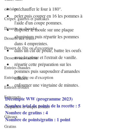
préchauffer le four à 180°.
céréales
peler puis couper en 16 les pommes à 
Crêpes, gaufres et pancakes
l'aide d'un coupe pommes.
Desserts au chocolat
disposer le moule sur une plaque 
aluminium puis répartir les pommes 
Desserts aux fruits
dans 4 empreintes.
Dessert de fête ou d'exception
dans un cul de poule, battre les oeufs 
avec la crème et l'extrait de vanille.
Desserts sans lactose
répartir cette préparation sur les 
Entrées chaudes
pommes puis saupoudrer d'amandes 
Entrées de fête ou d'exception
effilées.
enfourner une vingtaine de minutes.
Entrées froides
Entremets
Décompte WW (programme 2023)
Nombre total de points de la recette : 5
Gaspachos et soupes froides
Nombre de gratins : 4
Gâteaux
Nombre de points/gratin : 1 point
Gratins