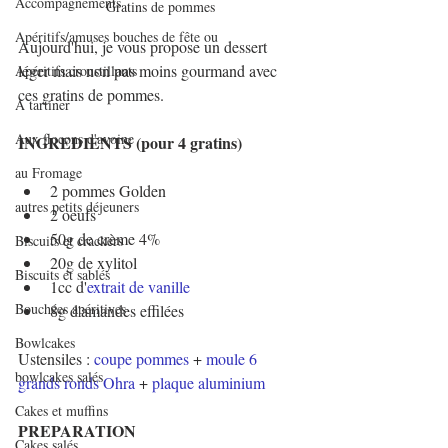
Accompagnements
Gratins de pommes
Apéritifs/amuses bouches de fête ou
Aujourd'hui, je vous propose un dessert 
léger mais non pas moins gourmand avec 
Apéritifs croustillants
ces gratins de pommes.
A tartiner
Aux flocons d'avoine
INGREDIENTS (pour 4 gratins)
au Fromage
2 pommes Golden
autres petits déjeuners
2 oeufs
50g de crème 4%
Biscuits et crackers
20g de xylitol
Biscuits et sablés
1cc d'
extrait de vanille
Bouchées apéritives
8g d'amandes effilées
Bowlcakes
Ustensiles : 
coupe pommes
 + 
moule 6 
bowlcakes salés
grands ronds Ohra
 + 
plaque aluminium
Cakes et muffins
PREPARATION
Cakes salés