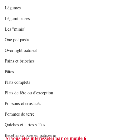
Légumes
Légumineuses
Les "minis"
One pot pasta
Overnight oatmeal
Pains et brioches
Pâtes
Plats complets
Plats de fête ou d'exception
Poissons et crustacés
Pommes de terre
Quiches et tartes salées
Recettes de base en pâtisserie
Si vous êtes intéressé(e) par ce moule 6 