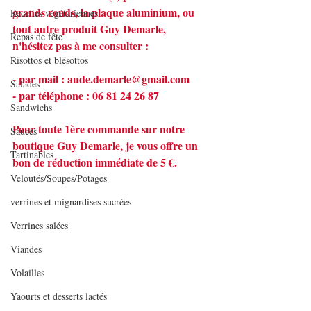
grands ronds, la plaque aluminium, ou 
Recettes végétariennes
tout autre produit Guy Demarle, 
Repas de fête
n'hésitez pas à me consulter :
Risottos et blésottos
- par mail : 
aude.demarle@gmail.com
Salades
- par téléphone : 06 81 24 26 87
Sandwichs
Pour toute 1ère commande sur notre 
Sauces
boutique Guy Demarle, je vous offre un 
Tartinables
bon de réduction immédiate de 5 €.
Veloutés/Soupes/Potages
verrines et mignardises sucrées
Verrines salées
Viandes
Volailles
Yaourts et desserts lactés