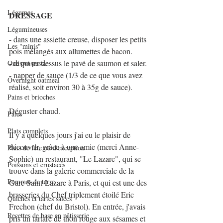
Légumes
DRESSAGE
Légumineuses
- dans une assiette creuse, disposer les petits 
Les "minis"
pois mélangés aux allumettes de bacon.
- disposer dessus le pavé de saumon et saler.
One pot pasta
- napper de sauce (1/3 de ce que vous avez 
Overnight oatmeal
réalisé, soit environ 30 à 35g de sauce).
Pains et brioches
Déguster chaud.
Pâtes
Plats complets
Il y a quelques jours j'ai eu le plaisir de 
découvrir, grâce à une amie (merci Anne-
Plats de fête ou d'exception
Sophie) un restaurant, "Le Lazare", qui se 
Poissons et crustacés
trouve dans la galerie commerciale de la 
Pommes de terre
Gare Saint-Lazare à Paris, et qui est une des 
brasseries du Chef triplement étoilé Eric 
Quiches et tartes salées
Frechon (chef du Bristol). En entrée, j'avais 
Recettes de base en pâtisserie
pris un tartare de thon rouge aux sésames et 