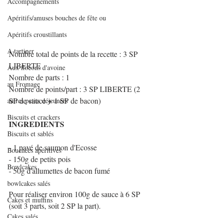
Accompagnements
Apéritifs/amuses bouches de fête ou
Apéritifs croustillants
A tartiner
Nombre total de points de la recette : 3 SP 
LIBERTE
Aux flocons d'avoine
Nombre de parts : 1
au Fromage
Nombre de points/part : 3 SP LIBERTE (2 
SP de sauce + 1 SP de bacon)
autres petits déjeuners
Biscuits et crackers
INGREDIENTS
Biscuits et sablés
- 1 pavé de saumon d'Ecosse 
Bouchées apéritives
- 150g de petits pois
Bowlcakes
- 50g d'allumettes de bacon fumé
bowlcakes salés
Pour réaliser environ 100g de sauce à 6 SP 
Cakes et muffins
(soit 3 parts, soit 2 SP la part).
Cakes salés