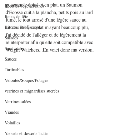
guacamole épicé et en plat, un Saumon 
Recettes végétariennes
d'Ecosse cuit à la plancha, petits pois au lard 
Repas de fête
fumé, le tout arrosé d'une légère sauce au 
citron. Bref, ce plat m'ayant beaucoup plu, 
Risottos et blésottos
j'ai décidé de l'alléger et de légèrement la 
Salades
réinterpréter afin qu'elle soit compatible avec 
Sandwichs
Weight Watchers...En voici donc ma version.
Sauces
Tartinables
Veloutés/Soupes/Potages
verrines et mignardises sucrées
Verrines salées
Viandes
Volailles
Yaourts et desserts lactés