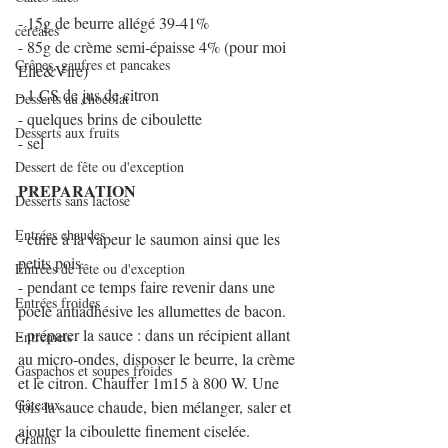
- 15g de beurre allégé 39-41%
céréales
- 85g de crème semi-épaisse 4% (pour moi 
Crêpes, gaufres et pancakes
Elle&Vire)
- 1 CS de jus de citron
Desserts au chocolat
- quelques brins de ciboulette
Desserts aux fruits
- sel
Dessert de fête ou d'exception
PREPARATION
Desserts sans lactose
Entrées chaudes
- cuire à la vapeur le saumon ainsi que les 
petits pois.
Entrées de fête ou d'exception
- pendant ce temps faire revenir dans une 
Entrées froides
poele antiadhésive les allumettes de bacon.
- préparer la sauce : dans un récipient allant 
Entremets
au micro-ondes, disposer le beurre, la crème 
Gaspachos et soupes froides
et le citron. Chauffer 1m15 à 800 W. Une 
Gâteaux
fois la sauce chaude, bien mélanger, saler et 
ajouter la ciboulette finement ciselée.
Gratins