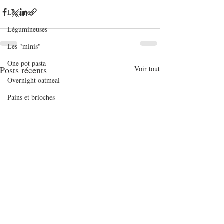
Légumes
Légumineuses
Les "minis"
One pot pasta
Posts récents
Voir tout
Overnight oatmeal
Pains et brioches
Pâtes
Plats complets
Plats de fête ou d'exception
Poissons et crustacés
Pommes de terre
Quiches et tartes salées
Recettes de base en pâtisserie