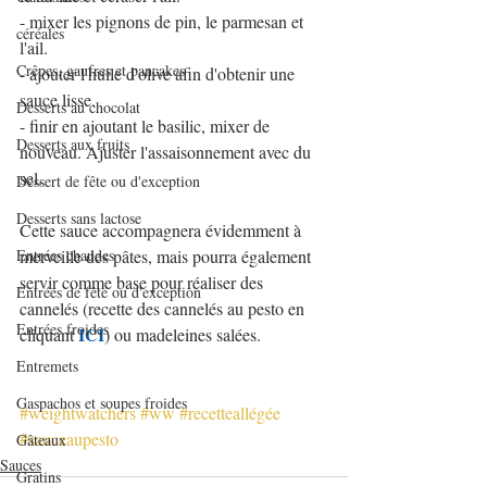
- mixer les pignons de pin, le parmesan et 
céréales
l'ail.
Crêpes, gaufres et pancakes
- ajouter l'huile d'olive afin d'obtenir une 
sauce lisse.
Desserts au chocolat
- finir en ajoutant le basilic, mixer de 
Desserts aux fruits
nouveau. Ajuster l'assaisonnement avec du 
sel.
Dessert de fête ou d'exception
Desserts sans lactose
Cette sauce accompagnera évidemment à 
Entrées chaudes
merveille des pâtes, mais pourra également 
servir comme base pour réaliser des 
Entrées de fête ou d'exception
cannelés (recette des cannelés au pesto en 
Entrées froides
ICI
cliquant 
) ou madeleines salées.
Entremets
Gaspachos et soupes froides
#weightwatchers
#ww
#recetteallégée
#sauceaupesto
Gâteaux
Sauces
Gratins