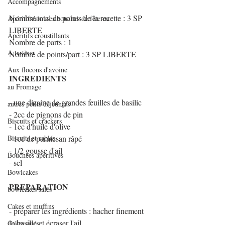
Accompagnements
Nombre total de points de la recette : 3 SP 
Apéritifs/amuses bouches de fête ou
LIBERTE
Apéritifs croustillants
Nombre de parts : 1
A tartiner
Nombre de points/part : 3 SP LIBERTE
Aux flocons d'avoine
INGREDIENTS
au Fromage
- une dizaine de grandes feuilles de basilic
autres petits déjeuners
- 2cc de pignons de pin
Biscuits et crackers
- 1cc d'huile d'olive
Biscuits et sablés
- 1cc de parmesan râpé
- 1/2 gousse d'ail
Bouchées apéritives
- sel
Bowlcakes
PREPARATION
bowlcakes salés
Cakes et muffins
- préparer les ingrédients : hacher finement 
le basilic et écraser l'ail.
Cakes salés