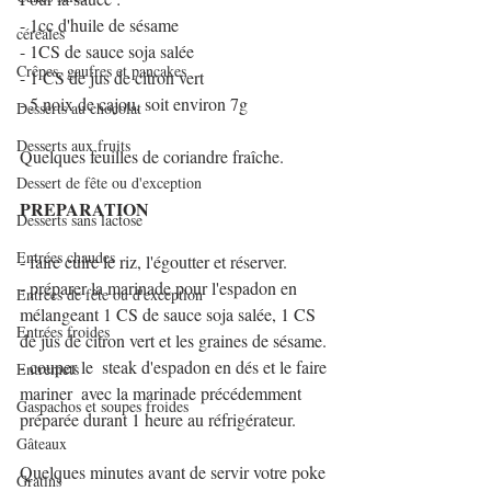
- 1cc d'huile de sésame
céréales
- 1CS de sauce soja salée
Crêpes, gaufres et pancakes
- 1 CS de jus de citron vert
- 5 noix de cajou, soit environ 7g
Desserts au chocolat
Desserts aux fruits
Quelques feuilles de coriandre fraîche.
Dessert de fête ou d'exception
PREPARATION
Desserts sans lactose
Entrées chaudes
- faire cuire le riz, l'égoutter et réserver.
- préparer la marinade pour l'espadon en 
Entrées de fête ou d'exception
mélangeant 1 CS de sauce soja salée, 1 CS 
Entrées froides
de jus de citron vert et les graines de sésame.
- couper le  steak d'espadon en dés et le faire 
Entremets
mariner  avec la marinade précédemment 
Gaspachos et soupes froides
préparée durant 1 heure au réfrigérateur.
Gâteaux
Quelques minutes avant de servir votre poke 
Gratins