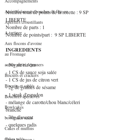
Accompagnements
Apéritifs/amuses bouches de fête ou
Nombre total de points de la recette : 9 SP 
LIBERTE
Apéritifs croustillants
Nombre de parts : 1
A tartiner
Nombre de points/part :  9 SP LIBERTE
Aux flocons d'avoine
INGREDIENTS
au Fromage
- 30g de riz cru
autres petits déjeuners
- 1 CS de sauce soja salée
Biscuits et crackers
- 1 CS de jus de citron vert
Biscuits et sablés
- 2g de graines de sésame
- 1 steak d'espadon
Bouchées apéritives
- mélange de carotte/chou blanc/céleri 
Bowlcakes
branche
- 70g d'avocat
bowlcakes salés
- quelques radis
Cakes et muffins
Cakes salés
Pour la sauce :