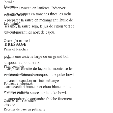
bowl :
Légumes
- couper l'avocat  en lanières. Réserver.
- laver et couper en tranches fines les radis.
Légumineuses
- préparer la sauce en mélangeant l'huile de 
Les "minis"
sésame, la sauce soja, le jus de citron vert et 
en concassant les noix de cajou.
One pot pasta
Overnight oatmeal
DRESSAGE
Pains et brioches
- dans une assiette large ou un grand bol, 
Pâtes
disposer au fond le riz.
Plats complets
- disposer ensuite de façon harmonieuse les 
différents éléments composant le poke bowl 
Plats de fête ou d'exception
: avocat, espadon mariné, mélange 
Poissons et crustacés
carotte/céleri branche et chou blanc, radis.
Pommes de terre
- verser enfin la sauce sur le poke bowl.
- saupoudrer de coriandre fraîche finement 
Quiches et tartes salées
ciselée.
Recettes de base en pâtisserie