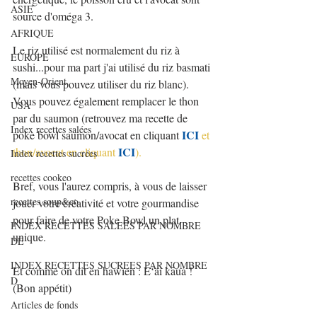
ASIE
source d'oméga 3. 
AFRIQUE
Le riz utilisé est normalement du riz à 
EUROPE
sushi...pour ma part j'ai utilisé du riz basmati 
Moyen-Orient
(mais vous pouvez utiliser du riz blanc). 
Vous pouvez également remplacer le thon 
USA
par du saumon (retrouvez ma recette de 
Index recettes salées
ICI
poke bowl saumon/avocat en cliquant 
 et 
ICI
thon/avocat en cliquant 
).
Index recettes sucrées
recettes cookeo
Bref, vous l'aurez compris, à vous de laisser 
recettes soup&co
jouer votre créativité et votre gourmandise 
pour faire de votre Poke Bowl un plat 
INDEX RECETTES SALEES PAR NOMBRE
unique.
DE
INDEX RECETTES SUCREES PAR NOMBRE
Et comme on dit en hawïen : Eʻai kāua ! 
D
(Bon appétit)
Articles de fonds