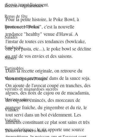
Servir immédiatement.
Recettes végétariennes
Repas de fête
Pour la petite histoire, le Poke Bowl, à 
prononcer "Pokaï", c'est la nouvelle 
Risottos et blésottos
tendance "healthy" venue d'Hawaï. A 
Salades
l'instar de toutes ces tendances (bowlcake, 
Sandwichs
one pot pasta, etc...), le poke bowl se décline 
au gré de vos envies et des saisons.
Sauces
Tartinables
Dans la recette originale, on retrouve du 
thon rouge cru mariné dans de la sauce soja. 
Veloutés/Soupes/Potages
On ajoute de l'avocat coupé en tranches, des 
verrines et mignardises sucrées
algues, des noix de cajou ou de macadamia, 
Verrines salées
des oignons émincés, des morceaux de 
mangue fraîche, du gingembre et du riz, le 
Viandes
tout servi dans un bol évidemment. Les 
Volailles
aliments constituant ce plat sont sains et très 
peu caloriques : le riz apporte une source 
Yaourts et desserts lactés
énergétique, le poisson cru et l'avocat sont 