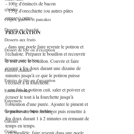
- 100g d'émincés de bacon
céréales
- 135g d'orecchiette (ou autres pâtes 
creuses) cuites
Crêpes, gaufres et pancakes
Desserts au chocolat
PREPARATION
Desserts aux fruits
- dans une poele faire revenir le potiron et 
Dessert de fête ou d'exception
l'échalote. Préparer le bouillon et recouvrir 
Desserts sans lactose
le tout avec le bouillon. Couvrir et faire 
revenir à feu doux durant une dizaine de 
Entrées chaudes
minutes jusqu'à ce que le potiron puisse 
Entrées de fête ou d'exception
s'écraser à la fourchette.
- une fois le potiron cuit, saler et poivrer et 
Entrées froides
écraser le tout à la fourchette jusqu'à 
Entremets
l'obtention d'une purée. Ajouter le piment et 
le parmesan, bien mélanger puis remettre à 
Gaspachos et soupes froides
feu doux durant 1 à 2 minutes en remuant de 
Gâteaux
temps en temps.
Gratins
- en parallèle, faire revenir dans une poele 