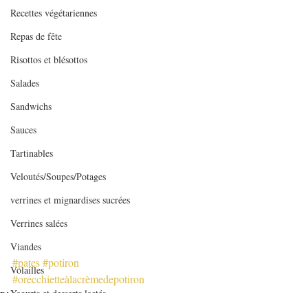
Recettes végétariennes
Repas de fête
Risottos et blésottos
Salades
Sandwichs
Sauces
Tartinables
Veloutés/Soupes/Potages
verrines et mignardises sucrées
Verrines salées
Viandes
#pates
#potiron
Volailles
#orecchietteàlacrèmedepotiron
Yaourts et desserts lactés
Pâtes