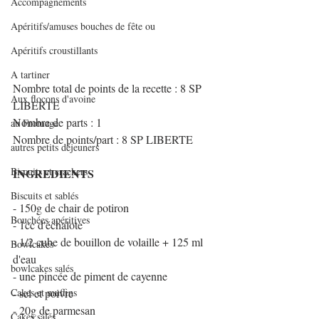
Accompagnements
Apéritifs/amuses bouches de fête ou
Apéritifs croustillants
A tartiner
Nombre total de points de la recette : 8 SP 
Aux flocons d'avoine
LIBERTE
Nombre de parts : 1
au Fromage
Nombre de points/part : 8 SP LIBERTE
autres petits déjeuners
Biscuits et crackers
INGREDIENTS
Biscuits et sablés
- 150g de chair de potiron
Bouchées apéritives
- 1cc d'échalote
- 1/2 cube de bouillon de volaille + 125 ml 
Bowlcakes
d'eau
bowlcakes salés
- une pincée de piment de cayenne
- sel et poivre
Cakes et muffins
- 20g de parmesan
Cakes salés