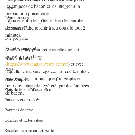
les émincés de bacon et les intégrer à la 
Légumes
préparation précédente
Légumineuses
- ajouter enfin les pâtes et bien les enrober 
de sauce. Faire revenir à feu doux le tout 2 
Les "minis"
minutes.
One pot pasta
Overnight oatmeal
Merci à Patty pour cette recette que j'ai 
trouvé sur son blog 
Pains et brioches
(
https://www.pattysaveurs.com/fr
) et avec 
Pâtes
laquelle je me suis régalée. La recette initiale 
prévoyait des lardons, que j'ai remplacé, 
Plats complets
pour davantage de légèreté, par des émincés 
Plats de fête ou d'exception
de bacon.
Poissons et crustacés
Pommes de terre
Quiches et tartes salées
Recettes de base en pâtisserie