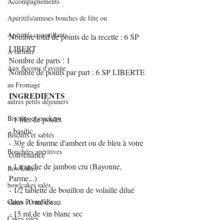
Accompagnements
Apéritifs/amuses bouches de fête ou
Apéritifs croustillants
Nombre total de points de la recette : 6 SP 
LIBERT
A tartiner
Nombre de parts : 1
Aux flocons d'avoine
Nombre de points par part : 6 SP LIBERTE
au Fromage
INGREDIENTS
autres petits déjeuners
Biscuits et crackers
- 1 filet de poulet
- basilic
Biscuits et sablés
- 30g de fourme d'ambert ou de bleu à votre 
Bouchées apéritives
convenance
- 1 tranche de jambon cru (Bayonne, 
Bowlcakes
Parme,..)
bowlcakes salés
- 1/2 tablette de bouillon de volaille dilué 
dans 70 ml d'eau
Cakes et muffins
- 15 ml de vin blanc sec
Cakes salés