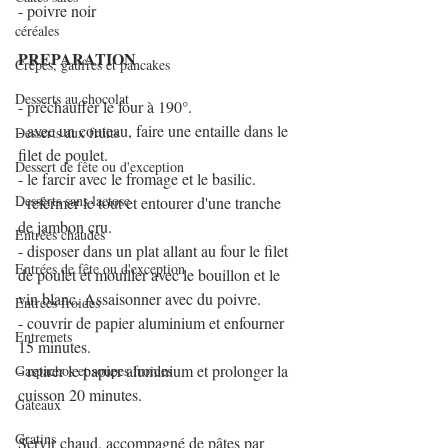
- poivre noir
céréales
PREPARATION
Crêpes, gaufres et pancakes
Desserts au chocolat
- préchauffer le four à 190°.
- avec un couteau, faire une entaille dans le 
Desserts aux fruits
filet de poulet. 
Dessert de fête ou d'exception
- le farcir avec le fromage et le basilic.
Desserts sans lactose
- refermer le tout et entourer d'une tranche 
de jambon cru.
Entrées chaudes
- disposer dans un plat allant au four le filet 
Entrées de fête ou d'exception
de poulet et mouiller avec le bouillon et le 
vin blanc. Assaisonner avec du poivre.
Entrées froides
- couvrir de papier aluminium et enfourner 
Entremets
15 minutes.
- retirer le papier aluminium et prolonger la 
Gaspachos et soupes froides
cuisson 20 minutes.
Gâteaux
Gratins
Servir chaud, accompagné de pâtes par 