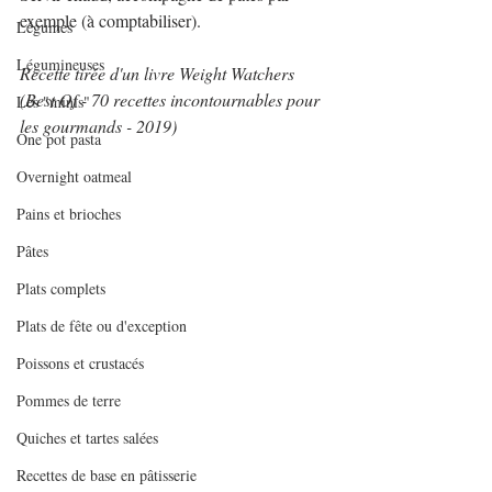
exemple (à comptabiliser).
Légumes
Légumineuses
Recette tirée d'un livre Weight Watchers 
(Best Of - 70 recettes incontournables pour 
Les "minis"
les gourmands - 2019)
One pot pasta
Overnight oatmeal
Pains et brioches
Pâtes
Plats complets
Plats de fête ou d'exception
Poissons et crustacés
Pommes de terre
Quiches et tartes salées
Recettes de base en pâtisserie