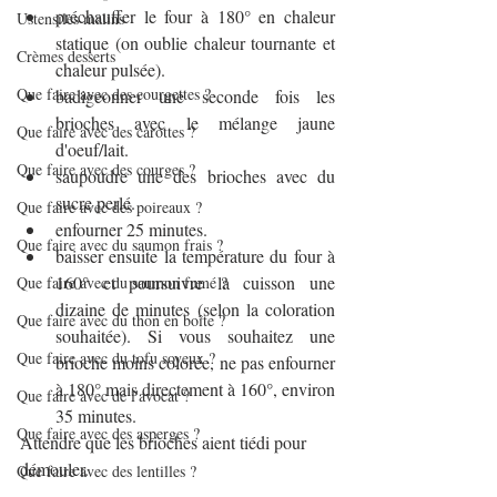
préchauffer le four à 180° en chaleur 
Ustensiles malins
statique (on oublie chaleur tournante et 
Crèmes desserts
chaleur pulsée).
Que faire avec des courgettes ?
badigeonner une seconde fois les 
brioches avec le mélange jaune 
Que faire avec des carottes ?
d'oeuf/lait.
Que faire avec des courges ?
saupoudre une des brioches avec du 
sucre perlé.
Que faire avec des poireaux ?
enfourner 25 minutes.
Que faire avec du saumon frais ?
baisser ensuite la température du four à 
160° et poursuivre la cuisson une 
Que faire avec du saumon fumé ?
dizaine de minutes (selon la coloration 
Que faire avec du thon en boîte ?
souhaitée). Si vous souhaitez une 
Que faire avec du tofu soyeux ?
brioche moins colorée, ne pas enfourner 
à 180° mais directement à 160°, environ 
Que faire avec de l'avocat ?
35 minutes.
Que faire avec des asperges ?
Attendre que les brioches aient tiédi pour 
démouler.
Que faire avec des lentilles ?