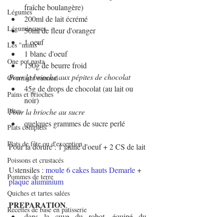
fraîche boulangère)
Légumes
200ml de lait écrémé
Légumineuses
50ml de fleur d'oranger
1 oeuf
Les "minis"
1 blanc d'oeuf
One pot pasta
150g de beurre froid
Pour la brioche aux pépites de chocolat
Overnight oatmeal
45g de drops de chocolat (au lait ou 
Pains et brioches
noir)
Pâtes
Pour la brioche au sucre
quelques grammes de sucre perlé
Plats complets
Plats de fête ou d'exception
Pour la dorure : 1 jaune d'oeuf + 2 CS de lait
Poissons et crustacés
Ustensiles : 
moule 6 cakes hauts Demarle
 + 
Pommes de terre
plaque aluminium 
Quiches et tartes salées
PREPARATION
Recettes de base en pâtisserie
dans la cuve du robot, équipé du 