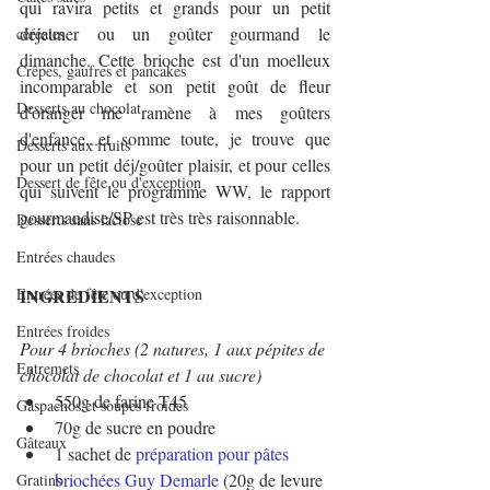
qui ravira petits et grands pour un petit 
déjeuner ou un goûter gourmand le 
céréales
dimanche. Cette brioche est d'un moelleux 
Crêpes, gaufres et pancakes
incomparable et son petit goût de fleur 
Desserts au chocolat
d'oranger me ramène à mes goûters 
d'enfance...et somme toute, je trouve que 
Desserts aux fruits
pour un petit déj/goûter plaisir, et pour celles 
Dessert de fête ou d'exception
qui suivent le programme WW, le rapport 
gourmandise/SP est très très raisonnable.
Desserts sans lactose
Entrées chaudes
Entrées de fête ou d'exception
INGREDIENTS
Entrées froides
Pour 4 brioches (2 natures, 1 aux pépites de 
Entremets
chocolat de chocolat et 1 au sucre)
550g de farine T45
Gaspachos et soupes froides
70g de sucre en poudre
Gâteaux
1 sachet de 
préparation pour pâtes 
briochées Guy Demarle
 (20g de levure 
Gratins