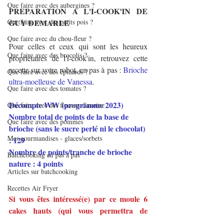
Que faire avec des aubergines ?
PREPARATION A L'I-COOK'IN DE 
Que faire avec des petits pois ?
GUY DEMARLE
Que faire avec du chou-fleur ?
Pour celles et ceux qui sont les heureux 
Que faire avec des brocolis ?
propriétaires de l'i-cook'in, retrouvez cette 
recette sur votre robot, en pas à pas : 
Brioche 
Que faire avec des épinards ?
ultra-moelleuse de Vanessa
.
Que faire avec des tomates ?
Décompte WW (programme 2023)
Que faire avec des flocons d'avoine
Nombre total de points de la base de 
Que faire avec des pommes
brioche (sans le sucre perlé ni le chocolat) 
Mes gourmandises - glaces/sorbets
: 129
Nombre de points/tranche de brioche 
Batchcooking en pas à pas
nature : 4 points
Articles sur batchcooking
Recettes Air Fryer
Si vous êtes intéressé(e) par ce moule 6 
cakes hauts (qui vous permettra de 