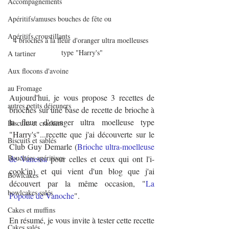
Accompagnements
Apéritifs/amuses bouches de fête ou
Apéritifs croustillants
4 brioches à la fleur d'oranger ultra moelleuses 
type "Harry's"
A tartiner
Aux flocons d'avoine
au Fromage
Aujourd'hui, je vous propose 3 recettes de 
autres petits déjeuners
brioches sur une base de recette de brioche à 
la fleur d'oranger ultra moelleuse type 
Biscuits et crackers
"Harry's"...recette que j'ai découverte sur le 
Biscuits et sablés
Club Guy Demarle (
Brioche ultra-moelleuse 
Bouchées apéritives
de Vanessa
pour celles et ceux qui ont l'i-
cook'in
) et qui vient d'un blog que j'ai 
Bowlcakes
découvert par la même occasion, "
La 
bowlcakes salés
Popotte de Vanoche
".
Cakes et muffins
En résumé, je vous invite à tester cette recette 
Cakes salés