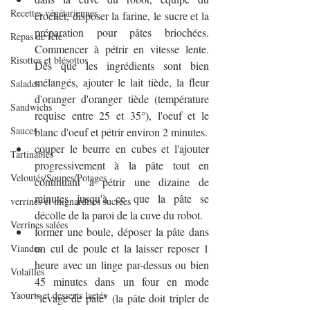
Recettes végétariennes
crochet, disposer la farine, le sucre et la 
préparation pour pâtes briochées. 
Repas de fête
Commencer à pétrir en vitesse lente. 
Risottos et blésottos
Dès que les ingrédients sont bien 
mélangés, ajouter le lait tiède, la fleur 
Salades
d'oranger d'oranger tiède (température 
Sandwichs
requise entre 25 et 35°), l'oeuf et le 
Sauces
blanc d'oeuf et pétrir environ 2 minutes.
couper le beurre en cubes et l'ajouter 
Tartinables
progressivement à la pâte tout en 
Veloutés/Soupes/Potages
continuant à pétrir une dizaine de 
minutes jusqu'à ce que la pâte se 
verrines et mignardises sucrées
décolle de la paroi de la cuve du robot.
Verrines salées
former une boule, déposer la pâte dans 
un cul de poule et la laisser reposer 1 
Viandes
heure avec un linge par-dessus ou bien 
Volailles
45 minutes dans un four en mode 
Yaourts et desserts lactés
"levage de pâte" (la pâte doit tripler de 