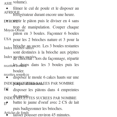
volume).
ASIE
filmer le cul de poule et le disposer au 
AFRIQUE
réfrigérateur durant encore une heure.
sortir le pâton puis le diviser en 4 sans 
EUROPE
trop de manipulation. Couper chaque 
Moyen-Orient
pâton en 3 boules. Façonner 6 boules 
USA
pour les 2 brioches nature et 3 pour la 
brioche au sucre. Les 3 boules restantes 
Index recettes salées
sont destinées à la brioche aux pépites 
Index recettes sucrées
de chocolat : lors du façonnage, répartir 
les drops dans les 3 boules puis les 
recettes cookeo
bouler.
recettes soup&co
disposer le moule 6 cakes hauts sur une 
plaque aluminium.
INDEX RECETTES SALEES PAR NOMBRE
DE
disposer les pâtons dans 4 empreintes 
du moule.
INDEX RECETTES SUCREES PAR NOMBRE
battre le jaune d'oeuf avec 2 CS de lait 
D
puis badigeonner les brioches.
Articles de fonds
laisser pousser environ 45 minutes.