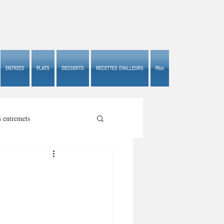
ENTREES
PLATS
DESSERTS
RECETTES D'AILLEURS
Plus
s entremets
s croustillants