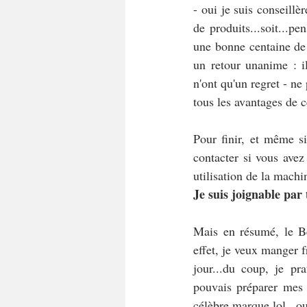
- oui je suis conseill
de produits...soit...p
une bonne centaine de 
un retour unanime : il
n'ont qu'un regret - ne
tous les avantages de c
Pour finir, et même si
contacter si vous ave
utilisation de la mach
Je suis joignable pa
Mais en résumé, le Be
effet, je veux manger f
jour...du coup, je pr
pouvais préparer mes 
célèbre marque lol...ou