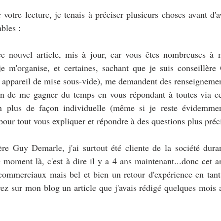
votre lecture, je tenais à préciser plusieurs choses avant d'av
bles :
e ce nouvel article, mis à jour, car vous êtes nombreuses à
 m'organise, et certaines, sachant que je suis conseillère
t appareil de mise sous-vide), me demandent des renseignemen
n de me gagner du temps en vous répondant à toutes via cet a
n plus de façon individuelle (même si je reste évidemment
pour tout vous expliquer et répondre à des questions plus préci
lère Guy Demarle, j'ai surtout été cliente de la société dura
moment là, c'est à dire il y a 4 ans maintenant...donc cet art
ommerciaux mais bel et bien un retour d'expérience en tant q
rez sur mon blog un article que j'avais rédigé quelques mois a