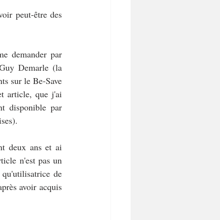
oir peut-être des 
 me demander par 
 Guy Demarle (la 
ts sur le Be-Save 
rticle, que j'ai 
 disponible par 
ses).
nt deux ans et ai 
icle n'est pas un 
u'utilisatrice de 
près avoir acquis 