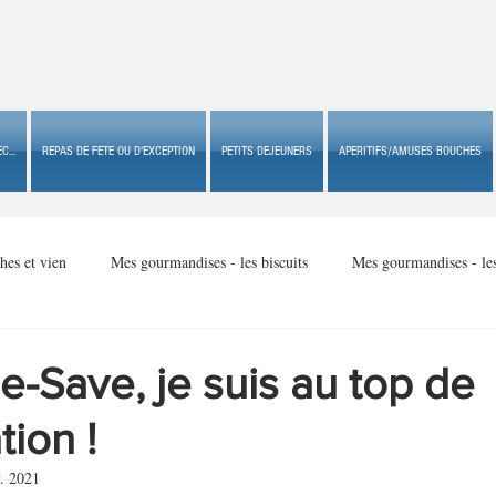
C...
REPAS DE FETE OU D'EXCEPTION
PETITS DEJEUNERS
APERITIFS/AMUSES BOUCHES
hes et vien
Mes gourmandises - les biscuits
Mes gourmandises - le
Mes gourmandises - made in USA
Mes gourmandises - Noël
e-Save, je suis au top de
tion !
Accompagnements
Apéritifs/amuses bouches de fête ou
Apéritif
. 2021