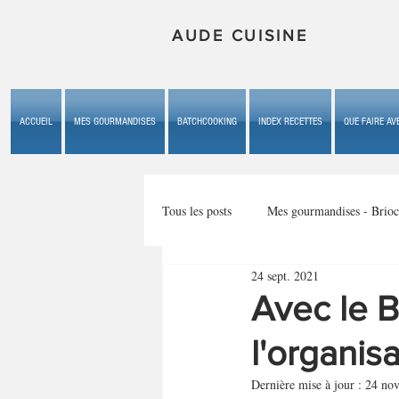
AUDE CUISINE
ACCUEIL
MES GOURMANDISES
BATCHCOOKING
INDEX RECETTES
QUE FAIRE AVE
Tous les posts
Mes gourmandises - Brioc
24 sept. 2021
Mes gourmandises - les gâteaux du b
Avec le B
l'organisa
Mes gourmandises - plaisirs d'enfan
Dernière mise à jour :
24 nov