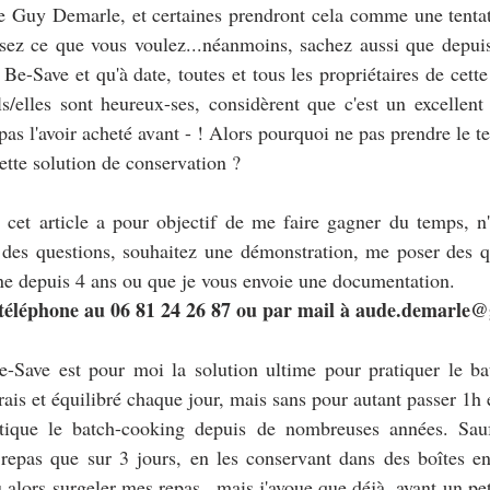
ère Guy Demarle, et certaines prendront cela comme une tenta
ensez ce que vous voulez...néanmoins, sachez aussi que depuis
Be-Save et qu'à date, toutes et tous les propriétaires de cett
s/elles sont heureux-ses, considèrent que c'est un excellent 
 pas l'avoir acheté avant - ! Alors pourquoi ne pas prendre le t
ette solution de conservation ?
 cet article a pour objectif de me faire gagner du temps, n'
z des questions, souhaitez une démonstration, me poser des q
ine depuis 4 ans ou que je vous envoie une documentation.
r téléphone au 06 81 24 26 87 ou par mail à aude.demarle
-Save est pour moi la solution ultime pour pratiquer le ba
rais et équilibré chaque jour, mais sans pour autant passer 1h 
atique le batch-cooking depuis de nombreuses années. Sauf
repas que sur 3 jours, en les conservant dans des boîtes en 
 alors surgeler mes repas...mais j'avoue que déjà, ayant un peti