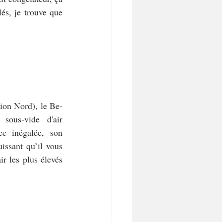
és, je trouve que 
gion Nord), le Be-
ous-vide d'air 
e inégalée, son 
issant qu’il vous 
r les plus élevés 