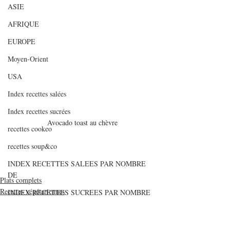
ASIE
AFRIQUE
EUROPE
Moyen-Orient
USA
Index recettes salées
Index recettes sucrées
Avocado toast au chèvre
recettes cookeo
recettes soup&co
INDEX RECETTES SALEES PAR NOMBRE
DE
Plats complets
Recettes végétariennes
INDEX RECETTES SUCREES PAR NOMBRE
Sandwichs
D
Articles de fonds