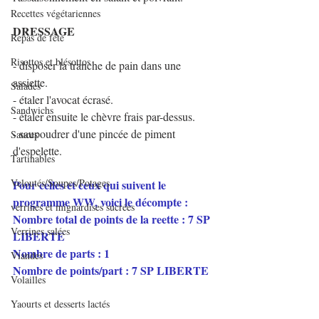
Recettes végétariennes
DRESSAGE
Repas de fête
Risottos et blésottos
- disposer la tranche de pain dans une 
assiette.
Salades
- étaler l'avocat écrasé.
Sandwichs
- étaler ensuite le chèvre frais par-dessus.
- saupoudrer d'une pincée de piment 
Sauces
d'espelette.
Tartinables
Veloutés/Soupes/Potages
Pour celles et ceux qui suivent le 
programme WW, voici le décompte :
verrines et mignardises sucrées
Nombre total de points de la reette : 7 SP 
Verrines salées
LIBERTE
Nombre de parts : 1
Viandes
Nombre de points/part : 7 SP LIBERTE
Volailles
Yaourts et desserts lactés