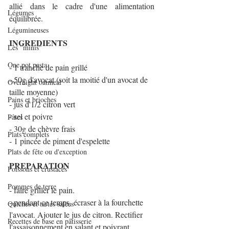
allié dans le cadre d'une alimentation 
Légumes
équilibrée.
Légumineuses
INGREDIENTS
Les "minis"
One pot pasta
- 1 tranche de pain grillé
- 50g d'avocat (soit la moitié d'un avocat de 
Overnight oatmeal
taille moyenne)
Pains et brioches
- jus d'1/2 citron vert
- sel et poivre
Pâtes
- 30g de chèvre frais
Plats complets
- 1 pincée de piment d'espelette
Plats de fête ou d'exception
PREPARATION
Poissons et crustacés
Pommes de terre
- faire griller le pain.
- pendant ce temps, écraser à la fourchette 
Quiches et tartes salées
l'avocat. Ajouter le jus de citron. Rectifier 
Recettes de base en pâtisserie
l'assaisonnement en salant et poivrant.