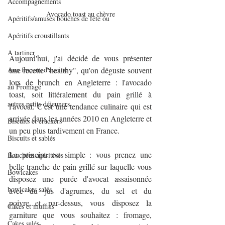
Accompagnements
Avocado toast au chèvre
Apéritifs/amuses bouches de fête ou
Apéritifs croustillants
A tartiner
Aujourd'hui, j'ai décidé de vous présenter 
Aux flocons d'avoine
une recette "healthy", qu'on déguste souvent 
lors de brunch en Angleterre : l'avocado 
au Fromage
toast, soit littéralement du pain grillé à 
autres petits déjeuners
l'avocat. C'est une tendance culinaire qui est 
arrivée dans les années 2010 en Angleterre et 
Biscuits et crackers
un peu plus tardivement en France.
Biscuits et sablés
Le principe est simple : vous prenez une 
Bouchées apéritives
belle tranche de pain grillé sur laquelle vous 
Bowlcakes
disposez une purée d'avocat assaisonnée 
bowlcakes salés
avec du jus d'agrumes, du sel et du 
poivre...et par-dessus, vous disposez la 
Cakes et muffins
garniture que vous souhaitez : fromage, 
Cakes salés