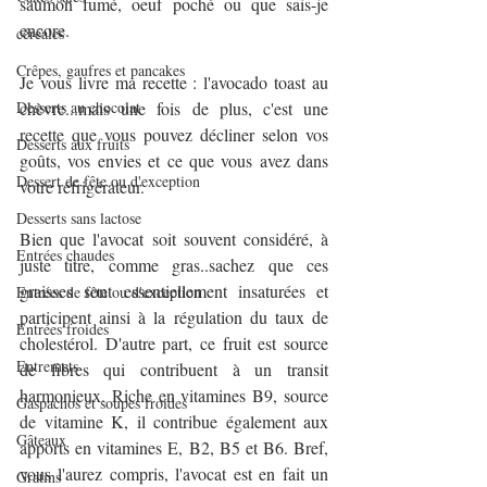
saumon fumé, oeuf poché ou que sais-je 
encore.
céréales
Crêpes, gaufres et pancakes
Je vous livre ma recette : l'avocado toast au 
Desserts au chocolat
chèvre...mais une fois de plus, c'est une 
recette que vous pouvez décliner selon vos 
Desserts aux fruits
goûts, vos envies et ce que vous avez dans 
Dessert de fête ou d'exception
votre réfrigérateur.
Desserts sans lactose
Bien que l'avocat soit souvent considéré, à 
Entrées chaudes
juste titre, comme gras..sachez que ces 
graisses sont essentiellement insaturées et 
Entrées de fête ou d'exception
participent ainsi à la régulation du taux de 
Entrées froides
cholestérol. D'autre part, ce fruit est source 
Entremets
de fibres qui contribuent à un transit 
harmonieux. Riche en vitamines B9, source 
Gaspachos et soupes froides
de vitamine K, il contribue également aux 
Gâteaux
apports en vitamines E, B2, B5 et B6. Bref, 
vous l'aurez compris, l'avocat est en fait un 
Gratins