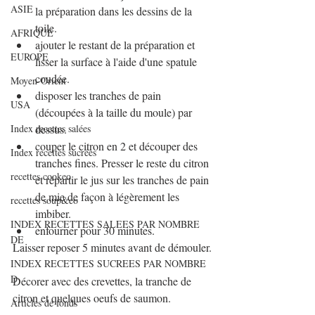
ASIE
la préparation dans les dessins de la 
toile.
AFRIQUE
ajouter le restant de la préparation et 
EUROPE
lisser la surface à l'aide d'une spatule 
coudée.
Moyen-Orient
disposer les tranches de pain 
USA
(découpées à la taille du moule) par 
Index recettes salées
dessus.
couper le citron en 2 et découper des 
Index recettes sucrées
tranches fines. Presser le reste du citron 
recettes cookeo
et répartir le jus sur les tranches de pain 
de mie de façon à légèrement les 
recettes soup&co
imbiber.
INDEX RECETTES SALEES PAR NOMBRE
enfourner pour 30 minutes.
DE
Laisser reposer 5 minutes avant de démouler.
INDEX RECETTES SUCREES PAR NOMBRE
D
Décorer avec des crevettes, la tranche de 
citron et quelques oeufs de saumon.
Articles de fonds