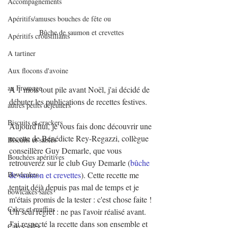
Accompagnements
Apéritifs/amuses bouches de fête ou
Bûche de saumon et crevettes
Apéritifs croustillants
A tartiner
Aux flocons d'avoine
au Fromage
A 1 mois tout pile avant Noël, j'ai décidé de 
débuter les publications de recettes festives.
autres petits déjeuners
Biscuits et crackers
Aujourd'hui, je vous fais donc découvrir une 
recette de Bénédicte Rey-Regazzi, collègue 
Biscuits et sablés
conseillère Guy Demarle, que vous 
Bouchées apéritives
retrouverez sur le club Guy Demarle (
bûche 
Bowlcakes
de saumon et crevettes
). Cette recette me 
tentait déjà depuis pas mal de temps et je 
bowlcakes salés
m'étais promis de la tester : c'est chose faite ! 
Cakes et muffins
Un seul regret : ne pas l'avoir réalisé avant. 
J'ai respecté la recette dans son ensemble et 
Cakes salés