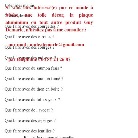
Ustensiles malins
Si vous êtes intéressé(e) par ce moule à 
bûche, une toile décor, la plaque 
Crèmes desserts
aluminium ou tout autre produit Guy 
Que faire avec des courgettes ?
Demarle, n'hésitez pas à me consulter :
Que faire avec des carottes ?
- par mail : aude.demarle@gmail.com
Que faire avec des courges ?
Que faire avec des poireaux ?
- par téléphone : 06 81 24 26 87
Que faire avec du saumon frais ?
Que faire avec du saumon fumé ?
Que faire avec du thon en boîte ?
Que faire avec du tofu soyeux ?
Que faire avec de l'avocat ?
Que faire avec des asperges ?
Que faire avec des lentilles ?
Bûche de saumon et crevettes