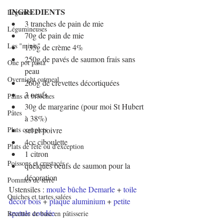
INGREDIENTS
Légumes
3 tranches de pain de mie
Légumineuses
70g de pain de mie
Les "minis"
135g de crème 4%
250g de pavés de saumon frais sans 
One pot pasta
peau
Overnight oatmeal
260g de crevettes décortiquées
3 oeufs
Pains et brioches
30g de margarine (pour moi St Hubert 
Pâtes
à 38%)
Plats complets
sel et poivre
4cc ciboulette
Plats de fête ou d'exception
1 citron
Poissons et crustacés
quelques oeufs de saumon pour la 
décoration
Pommes de terre
Ustensiles : 
moule bûche Demarle
 + 
toile 
Quiches et tartes salées
décor bois
 + 
plaque aluminium
 + 
petite 
spatule coudée
Recettes de base en pâtisserie