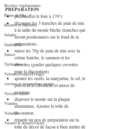
Recettes végétariennes
PREPARATION
Repas de fête
préchauffer le four à 170°c 
découper les 3 tranches de pain de mie 
Risottos et blésottos
à la taille du moule bûche (tranches qui 
Salades
seront positionnées sur le fond de la 
préparation).
Sandwichs
mixer les 70g de pain de mie avec la 
Sauces
crème fraîche, le saumon et les 
Tartinables
crevettes (garder quelques crevettes 
pour la décoration).
Veloutés/Soupes/Potages
ajouter les oeufs, la margarine, le sel, le 
verrines et mignardises sucrées
poivre et la ciboulette et mixer de 
nouveau.
Verrines salées
disposer le moule sur la plaque 
Viandes
aluminium. Ajouter la toile de 
décoration.
Volailles
répartir un peu de préparation sur la 
Yaourts et desserts lactés
toile de décor de façon à bien mettre de 