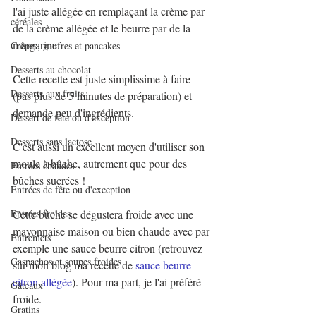
l'ai juste allégée en remplaçant la crème par 
céréales
de la crème allégée et le beurre par de la 
margarine.
Crêpes, gaufres et pancakes
Desserts au chocolat
Cette recette est juste simplissime à faire 
Desserts aux fruits
(pas plus de 5 minutes de préparation) et 
demande peu d'ingrédients.
Dessert de fête ou d'exception
Desserts sans lactose
C'est aussi un excellent moyen d'utiliser son 
moule à bûche, autrement que pour des 
Entrées chaudes
bûches sucrées !
Entrées de fête ou d'exception
Entrées froides
Cette bûche se dégustera froide avec une 
mayonnaise maison ou bien chaude avec par 
Entremets
exemple une sauce beurre citron (retrouvez 
Gaspachos et soupes froides
sur mon blog ma recette de 
sauce beurre 
citron allégée
). Pour ma part, je l'ai préféré 
Gâteaux
froide.
Gratins