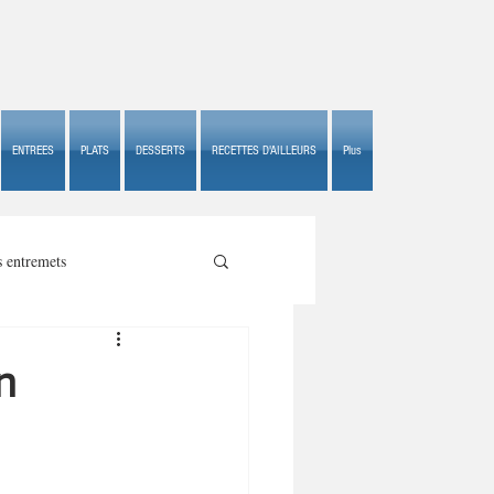
ENTREES
PLATS
DESSERTS
RECETTES D'AILLEURS
Plus
s entremets
n
s croustillants