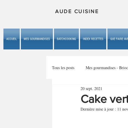
AUDE CUISINE
ACCUEIL
MES GOURMANDISES
BATCHCOOKING
INDEX RECETTES
QUE FAIRE AVE
Tous les posts
Mes gourmandises - Brioc
20 sept. 2021
Mes gourmandises - les gâteaux du b
Cake ver
Dernière mise à jour :
11 nov
Mes gourmandises - plaisirs d'enfan