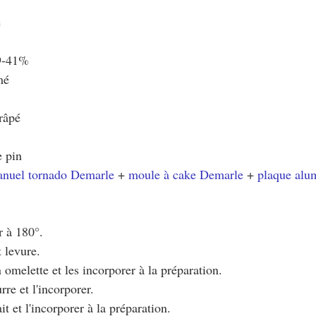
e
39-41%
mé 
râpé
e pin
anuel tornado Demarle
 + 
moule à cake Demarle
 + 
plaque alu
r à 180°.
 levure.
n omelette et les incorporer à la préparation.
rre et l'incorporer.
ait et l'incorporer à la préparation.