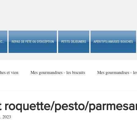
C...
REPAS DE FETE OU D'EXCEPTION
PETITS DEJEUNERS
APERITIFS/AMUSES BOUCHES
hes et vien
Mes gourmandises - les biscuits
Mes gourmandises - le
Mes gourmandises - made in USA
Mes gourmandises - Noël
t roquette/pesto/parmesa
. 2023
Accompagnements
Apéritifs/amuses bouches de fête ou
Apéritif