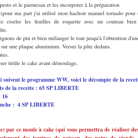
 pesto et le parmesan et les incorporer à la préparation
 (pour ma part j'ai utilisé mon hachoir manuel tornado pour 
z ciseler les feuilles de roquette avec un couteau bien
âte.
pignons de pin et bien mélanger le tout jusqu'à l'obtention d'
 sur une plaque aluminium. Verser la pâte dedans.
tes.
isser tiédir le cake avant démoulage.
ui suivent le programme WW, voici le décompte de la recett
ts de la recette : 65 SP LIBERTE
: 16
anche :  4 SP LIBERTE 
(e) par ce moule à cake (qui vous permettra de réaliser des 
galement des terrines de poisson, des pains de viande,