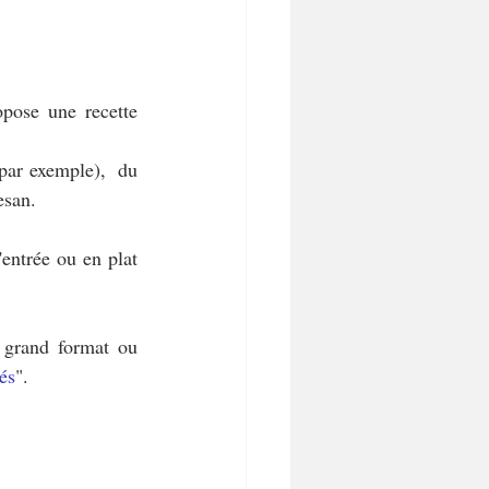
pose une recette 
ar exemple),  du 
esan.
entrée ou en plat 
grand format ou 
és
".