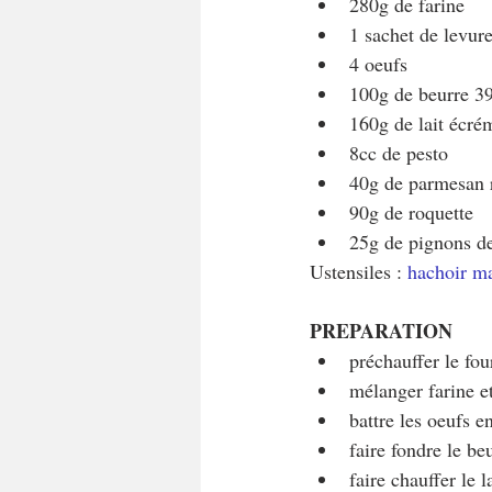
280g de farine
1 sachet de levur
4 oeufs
100g de beurre 
160g de lait écré
8cc de pesto
40g de parmesan 
90g de roquette
25g de pignons d
Ustensiles : 
hachoir m
PREPARATION
préchauffer le fou
mélanger farine et
battre les oeufs e
faire fondre le beu
faire chauffer le l