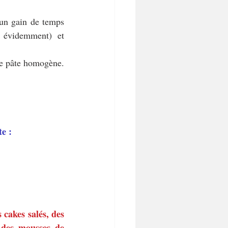
un gain de temps 
 évidemment) et 
une pâte homogène.
e :
cakes salés, des 
 des mousses de 