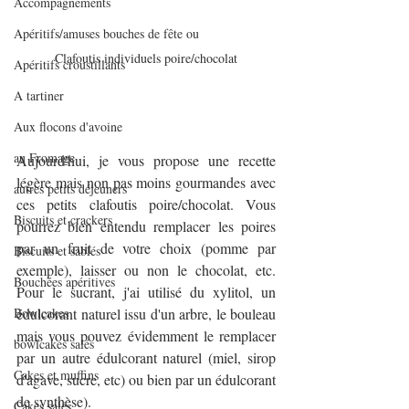
Accompagnements
Apéritifs/amuses bouches de fête ou
Clafoutis individuels poire/chocolat
Apéritifs croustillants
A tartiner
Aux flocons d'avoine
au Fromage
Aujourd'hui, je vous propose une recette 
légère mais non pas moins gourmandes avec 
autres petits déjeuners
ces petits clafoutis poire/chocolat. Vous 
Biscuits et crackers
pourrez bien entendu remplacer les poires 
par un fruit de votre choix (pomme par 
Biscuits et sablés
exemple), laisser ou non le chocolat, etc. 
Bouchées apéritives
Pour le sucrant, j'ai utilisé du xylitol, un 
Bowlcakes
édulcorant naturel issu d'un arbre, le bouleau 
mais vous pouvez évidemment le remplacer 
bowlcakes salés
par un autre édulcorant naturel (miel, sirop 
Cakes et muffins
d'agave, sucre, etc) ou bien par un édulcorant 
de synthèse).
Cakes salés