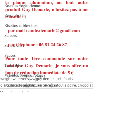
la plaque aluminium, ou tout autre 
Recettes végétariennes
produit Guy Demarle, n'hésitez pas à me 
Repas de fête
consulter :
Risottos et blésottos
- par mail : aude.demarle@gmail.com
Salades
- par téléphone : 06 81 24 26 87
Sandwichs
Sauces
Pour toute 1ère commande sur notre 
boutique Guy Demarle, je vous offre un 
Tartinables
bon de réduction immédiate de 5 €.
Veloutés/Soupes/Potages
weight watchers
ww
guy demarle
clafoutis
verrines et mignardises sucrées
clafoutis allégé
clafoutis poire
clafoutis poire/chocolat
Desserts aux fruits
Verrines salées
Viandes
Volailles
Yaourts et desserts lactés