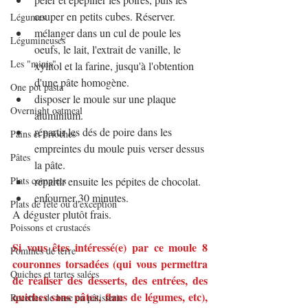
couper en petits cubes. Réserver.
Légumes
mélanger dans un cul de poule les 
Légumineuses
oeufs, le lait, l'extrait de vanille, le 
Les "minis"
xylitol et la farine, jusqu'à l'obtention 
d'une pâte homogène.
One pot pasta
disposer le moule sur une plaque 
Overnight oatmeal
aluminium.
répartir les dés de poire dans les 
Pains et brioches
empreintes du moule puis verser dessus 
Pâtes
la pâte.
Plats complets
répartir ensuite les pépites de chocolat.
enfourner 30 minutes.
Plats de fête ou d'exception
A déguster plutôt frais.
Poissons et crustacés
Si vous êtes intéressé(e) par ce moule 8 
Pommes de terre
couronnes torsadées (qui vous permettra 
Quiches et tartes salées
de réaliser des desserts, des entrées, des 
quiches sans pâtes, flans de légumes, etc), 
Recettes de base en pâtisserie