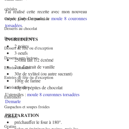
céréales
J'ai réalisé cette recette avec mon nouveau 
moule Guy Demarle, le 
moule 8 couronnes 
Crêpes, gaufres et pancakes
torsadées
.
Desserts au chocolat
Desserts aux fruits
INGREDIENTS
2 poires
Dessert de fête ou d'exception
3 oeufs
Desserts sans lactose
250ml lait 1/2 écrémé
2cc d'extrait de vanille
Entrées chaudes
30g de xylitol (ou autre sucrant)
Entrées de fête ou d'exception
100g de farine
Entrées froides
40g de pépites de chocolat
Ustensiles : 
moule 8 couronnes torsadées 
Entremets
Demarle
Gaspachos et soupes froides
PREPARATION
Gâteaux
préchauffer le four à 180°.
Gratins
peler et épépiner les poires, puis les 