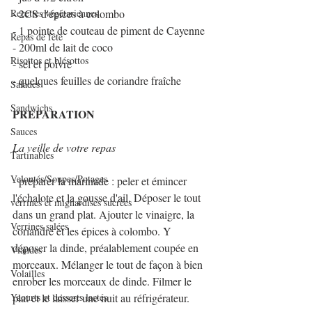
Recettes végétariennes
- 2CS d'épices à colombo
- 1 pointe de couteau de piment de Cayenne
Repas de fête
- 200ml de lait de coco
Risottos et blésottos
- sel et poivre
- quelques feuilles de coriandre fraîche
Salades
Sandwichs
PREPARATION
Sauces
La veille de votre repas 
Tartinables
Veloutés/Soupes/Potages
- préparer la marinade : peler et émincer 
l'échalote et la gousse d'ail. Déposer le tout 
verrines et mignardises sucrées
dans un grand plat. Ajouter le vinaigre, la 
Verrines salées
coriandre et les épices à colombo. Y 
déposer la dinde, préalablement coupée en 
Viandes
morceaux. Mélanger le tout de façon à bien 
Volailles
enrober les morceaux de dinde. Filmer le 
Yaourts et desserts lactés
plat et le laisser une nuit au réfrigérateur.