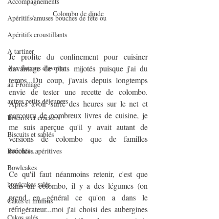
Accompagnements
Colombo de dinde
Apéritifs/amuses bouches de fête ou
Apéritifs croustillants
A tartiner
Je profite du confinement pour cuisiner 
Aux flocons d'avoine
davantage de plats mijotés puisque j'ai du 
temps...Du coup, j'avais depuis longtemps 
au Fromage
envie de tester une recette de colombo. 
autres petits déjeuners
Après avoir surfé des heures sur le net et 
parcouru de nombreux livres de cuisine, je 
Biscuits et crackers
me suis aperçue qu'il y avait autant de 
Biscuits et sablés
versions de colombo que de familles 
créoles...
Bouchées apéritives
Bowlcakes
Ce qu'il faut néanmoins retenir, c'est que 
bowlcakes salés
dans un colombo, il y a des légumes (on 
prend en général ce qu'on a dans le 
Cakes et muffins
réfrigérateur...moi j'ai choisi des aubergines 
Cakes salés