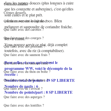
dans les patates douces (plus longues à cuire 
Ustensiles malins
que les courgette et aubergine), c'est qu'elles 
Crèmes desserts
sont cuites et le plat prêt.
- finir en versant le lait de coco. BIen 
Que faire avec des courgettes ?
mélanger et saupoudre de coriandre fraîche.
Que faire avec des carottes ?
Que faire avec des courges ?
Servir chaud.
Vous pouvez servir ce plat, déjà complet 
Que faire avec des poireaux ?
toutefois, avec du riz (à comptabiliser).
Que faire avec du saumon frais ?
Pour celles et ceux qui suivent le 
Que faire avec du saumon fumé ?
programme WW, voici le décompte de la 
Que faire avec du thon en boîte ?
recette :
Nombre total de points : 49 SP LIBERTE
Que faire avec du tofu soyeux ?
Nombre de parts : 6
Que faire avec de l'avocat ?
Nombre de points/part : 8 SP LIBERTE
Que faire avec des asperges ?
Que faire avec des lentilles ?