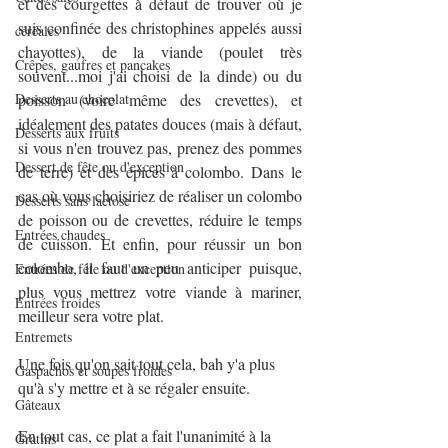
et des courgettes à défaut de trouver où je 
suis confinée des christophines appelés aussi 
céréales
chayottes), de la viande (poulet très 
Crêpes, gaufres et pancakes
souvent...moi j'ai choisi de la dinde) ou du 
Desserts au chocolat
poisson (voire même des crevettes), et 
idéalement des patates douces (mais à défaut, 
Desserts aux fruits
si vous n'en trouvez pas, prenez des pommes 
Dessert de fête ou d'exception
de terre) et des épices à colombo. Dans le 
cas où vous choisiriez de réaliser un colombo 
Desserts sans lactose
de poisson ou de crevettes, réduire le temps 
Entrées chaudes
de cuisson. Et enfin, pour réussir un bon 
colombo, il faut un peu anticiper puisque, 
Entrées de fête ou d'exception
plus vous mettrez votre viande à mariner, 
Entrées froides
meilleur sera votre plat.
Entremets
Une fois qu'on sait tout cela, bah y'a plus 
Gaspachos et soupes froides
qu'à s'y mettre et à se régaler ensuite.
Gâteaux
En tout cas, ce plat a fait l'unanimité à la 
Gratins