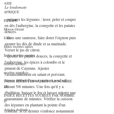
ASIE
Le lendemain
AFRIQUE
- préparer les légumes : laver, peler et couper 
EUROPE
en dés l'aubergine, la courgette et les patates 
Moyen-Orient
douces.
- dans une sauteuse, faire dorer l'oignon puis 
USA
ajouter les dés de dinde et sa marinade. 
Index recettes salées
Verser le jus de citron.
Index recettes sucrées
- ajouter les patates douces, la courgette et 
l'aubergine, les épices à colombo et le 
recettes cookeo
piment de Cayenne. Ajuster 
recettes soup&co
l'assaisonnement en salant et poivrant. 
Verser 100ml d'eau et mettre à veuf vif 
INDEX RECETTES SALEES PAR NOMBRE
durant 5/6 minutes. Une fois qu'il y a 
DE
ébullition, baisser le feu et laisser mijoter une 
INDEX RECETTES SUCREES PAR NOMBRE
quarantaine de minutes. Vérifier la cuisson 
D
des légumes en plantant la pointe d'un 
Articles de fonds
couteau. Si ce dernier s'enfonce notamment 