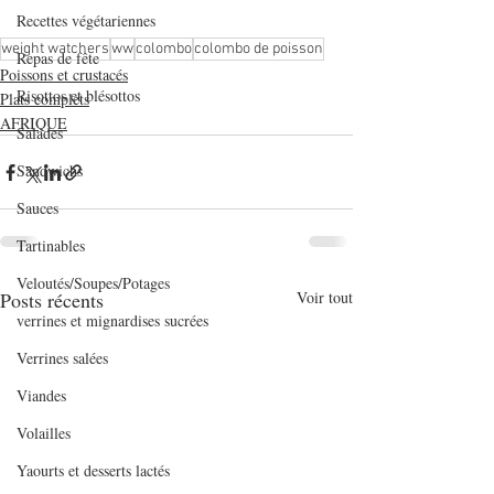
Recettes végétariennes
weight watchers
ww
colombo
colombo de poisson
Repas de fête
Poissons et crustacés
Risottos et blésottos
Plats complets
AFRIQUE
Salades
Sandwichs
Sauces
Tartinables
Veloutés/Soupes/Potages
Posts récents
Voir tout
verrines et mignardises sucrées
Verrines salées
Viandes
Volailles
Yaourts et desserts lactés