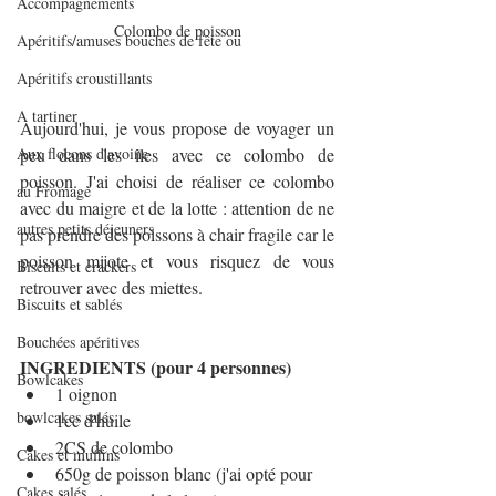
Accompagnements
Colombo de poisson
Apéritifs/amuses bouches de fête ou
Apéritifs croustillants
A tartiner
Aujourd'hui, je vous propose de voyager un 
Aux flocons d'avoine
peu dans les îles avec ce colombo de 
poisson. J'ai choisi de réaliser ce colombo 
au Fromage
avec du maigre et de la lotte : attention de ne 
autres petits déjeuners
pas prendre des poissons à chair fragile car le 
poisson mijote et vous risquez de vous 
Biscuits et crackers
retrouver avec des miettes.
Biscuits et sablés
Bouchées apéritives
INGREDIENTS (pour 4 personnes)
Bowlcakes
1 oignon
bowlcakes salés
1cc d'huile 
2CS de colombo
Cakes et muffins
650g de poisson blanc (j'ai opté pour 
Cakes salés