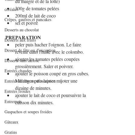
du maigre et de la lotte)
300g de tomates pelées
céréales
200ml de lait de coco
Crêpes, gaufres et pancakes
sel et poivre
Desserts au chocolat
PREPARATION
Desserts aux fruits
peler puis hacher l'oignon. Le faire 
Dessert de fête ou d'exception
revenir dans l'huile avec le colombo.
ajouter les tomates pelées coupées 
Desserts sans lactose
grossièrement. Saler et poivrer.
Entrées chaudes
ajouter le poisson coupé en gros cubes. 
Mélanger puis laisser mijoter une 
Entrées de fête ou d'exception
dizaine de minutes.
Entrées froides
ajouter le lait de coco et poursuivre la 
Entremets
cuisson dix minutes.
Gaspachos et soupes froides
Gâteaux
Gratins