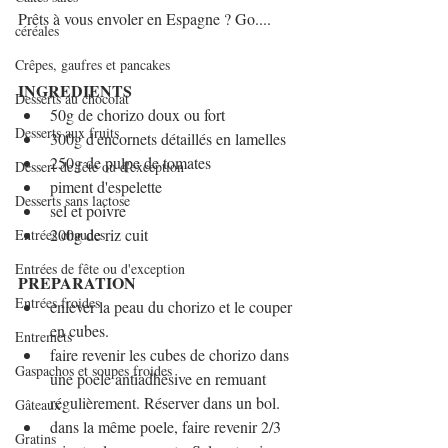
Prêts à vous envoler en Espagne ? Go....
céréales
Crêpes, gaufres et pancakes
INGREDIENTS
Desserts au chocolat
50g de chorizo doux ou fort
Desserts aux fruits
300g d'encornets détaillés en lamelles
250g de pulpe de tomates
Dessert de fête ou d'exception
piment d'espelette
Desserts sans lactose
sel et poivre
200g de riz cuit
Entrées chaudes
Entrées de fête ou d'exception
PREPARATION
Entrées froides
enlever la peau du chorizo et le couper 
en cubes.
Entremets
faire revenir les cubes de chorizo dans 
Gaspachos et soupes froides
une poele antiadhésive en remuant 
régulièrement. Réserver dans un bol.
Gâteaux
dans la même poele, faire revenir 2/3 
Gratins