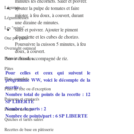
minutes les encornets. Saler et poivrer.
Légumes
ajouter la pulpe de tomates et faire 
mijoter, à feu doux, à couvert, durant 
Légumineuses
une dizaine de minutes.
Les "minis"
saler et poivrer. Ajouter le piment 
d'espelette et les cubes de chorizo. 
One pot pasta
Poursuivre la cuisson 5 minutes, à feu 
Overnight oatmeal
doux, à couvert.
Servir chaud, accompagné de riz.
Pains et brioches
Pâtes
Pour celles et ceux qui suivent le 
Plats complets
programme WW, voici le décompte de la 
recette :
Plats de fête ou d'exception
Nombre total de points de la recette : 12 
Poissons et crustacés
SP LIBERTE
Nombre de parts : 2
Pommes de terre
Nombre de points/part : 6 SP LIBERTE 
Quiches et tartes salées
Recettes de base en pâtisserie