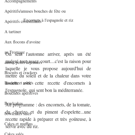
Accompagnements
Apéritifs/amuses bouches de fête ou
Encornets à l'espagnole et riz
Apéritifs croustillants
A tartiner
Aux flocons d'avoine
au Fromage
On sent l'automne arriver, après un été 
malgré tout assez court....c'est la raison pour 
autres petits déjeuners
laquelle je vous propose aujourd'hui de 
Biscuits et crackers
mettre du soleil et de la chaleur dans votre 
assiette avec cette recette d'encornets à 
Biscuits et sablés
l'espagnole, qui sent bon la méditerranée.
Bouchées apéritives
Bowlcakes
Au programme : des encornets, de la tomate, 
du chorizo et du piment d'espelette...une 
bowlcakes salés
recette rapide à préparer et très goûteuse, à 
Cakes et muffins
servir avec du riz.
Cakes salés