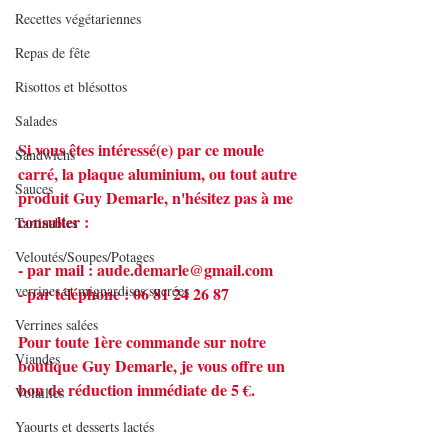
Recettes végétariennes
Repas de fête
Risottos et blésottos
Salades
Si vous êtes intéressé(e) par ce moule 
Sandwichs
carré, la plaque aluminium, ou tout autre 
Sauces
produit Guy Demarle, n'hésitez pas à me 
consulter :
Tartinables
Veloutés/Soupes/Potages
- par mail : 
aude.demarle@gmail.com
verrines et mignardises sucrées
- par téléphone : 06 81 24 26 87
Verrines salées
Pour toute 1ère commande sur notre 
Viandes
boutique Guy Demarle, je vous offre un 
bon de réduction immédiate de 5 €.
Volailles
Yaourts et desserts lactés