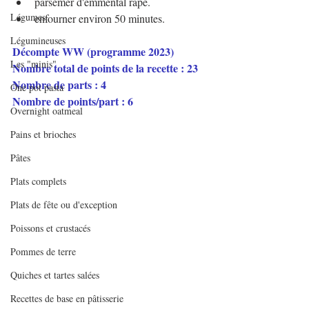
parsemer d'emmental râpé.
Légumes
enfourner environ 50 minutes.
Légumineuses
Décompte WW (programme 2023)
Les "minis"
Nombre total de points de la recette : 23
Nombre de parts : 4
One pot pasta
Nombre de points/part : 6
Overnight oatmeal
Pains et brioches
Pâtes
Plats complets
Plats de fête ou d'exception
Poissons et crustacés
Pommes de terre
Quiches et tartes salées
Recettes de base en pâtisserie