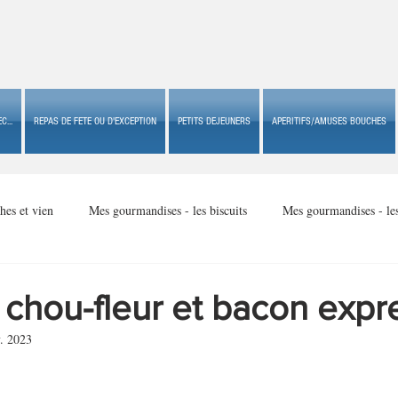
C...
REPAS DE FETE OU D'EXCEPTION
PETITS DEJEUNERS
APERITIFS/AMUSES BOUCHES
hes et vien
Mes gourmandises - les biscuits
Mes gourmandises - le
Mes gourmandises - made in USA
Mes gourmandises - Noël
 chou-fleur et bacon expr
. 2023
Accompagnements
Apéritifs/amuses bouches de fête ou
Apéritif