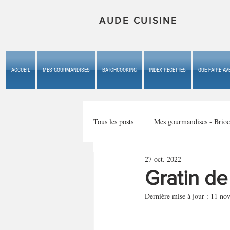
AUDE CUISINE
ACCUEIL
MES GOURMANDISES
BATCHCOOKING
INDEX RECETTES
QUE FAIRE AVE
Tous les posts
Mes gourmandises - Brioc
27 oct. 2022
Mes gourmandises - les gâteaux du b
Gratin de
Dernière mise à jour :
11 nov
Mes gourmandises - plaisirs d'enfan