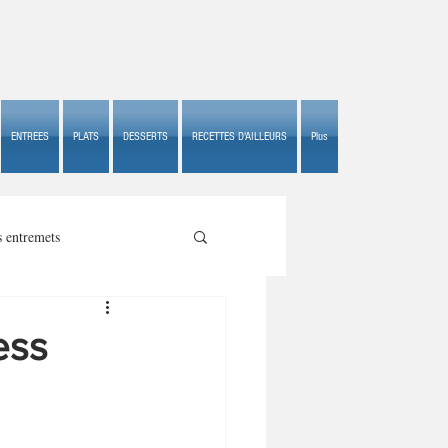
ENTREES
PLATS
DESSERTS
RECETTES D'AILLEURS
Plus
s entremets
ess
s croustillants