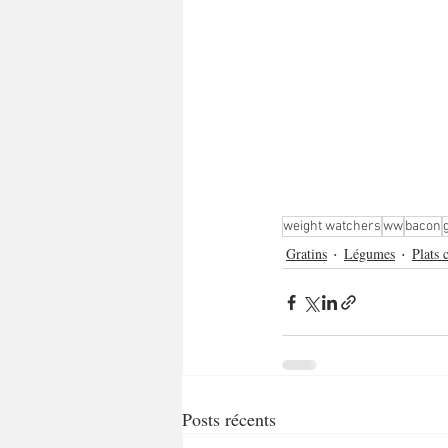
weight watchers
ww
bacon
Gratins
Légumes
Plats 
Posts récents